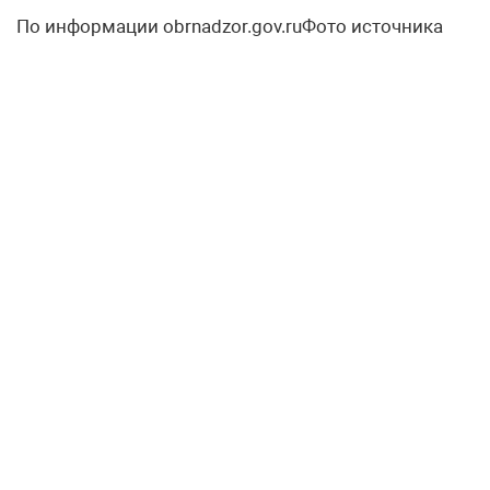
По информации obrnadzor.gov.ruФото источника