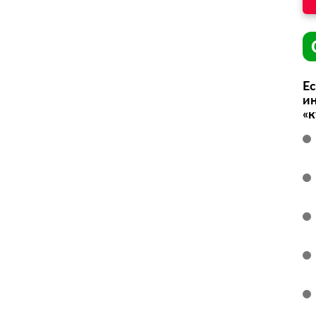
Ес
ин
«