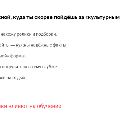
сной, куда ты скорее пойдёшь за «культурным
 нахожу ролики и подборки.
сайты — нужны надёжные факты.
вой» формат.
 погрузиться в тему глубже.
сь на отдых.
чки влияют на обучение