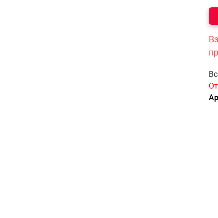
Вз
п
Вс
От
Ар