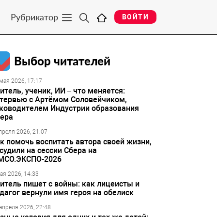
Рубрикатор
ВОЙТИ
Выбор читателей
мая 2026, 17:17
итель, ученик, ИИ – что меняется:
тервью с Артёмом Соловейчиком,
ководителем Индустрии образования
ера
преля 2026, 21:07
к помочь воспитать автора своей жизни,
судили на сессии Сбера на
МСО.ЭКСПО-2026
ая 2026, 14:33
итель пишет с войны: как лицеисты и
дагог вернули имя героя на обелиск
апреля 2026, 22:48