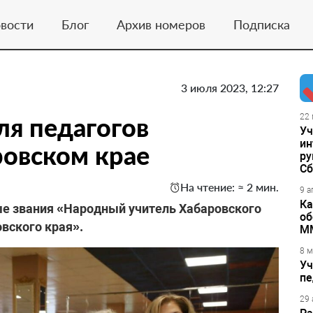
вости
Блог
Архив номеров
Подписка
3 июля 2023, 12:27
ля педагогов
22 
Уч
ин
овском крае
ру
Сб
На чтение: ≈ 2 мин.
9 а
Ка
ые звания «Народный учитель Хабаровского
об
вского края».
М
8 м
Уч
пе
29 