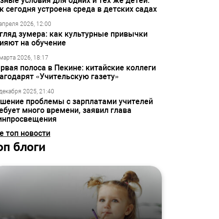
зные условия для одних и тех же детей:
к сегодня устроена среда в детских садах
апреля 2026, 12:00
гляд зумера: как культурные привычки
ияют на обучение
марта 2026, 18:17
рвая полоса в Пекине: китайские коллеги
агодарят «Учительскую газету»
декабря 2025, 21:40
шение проблемы с зарплатами учителей
ебует много времени, заявил глава
инпросвещения
е топ новости
оп блоги