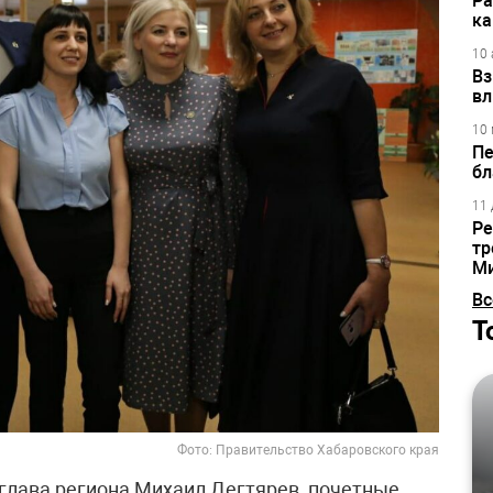
Ра
ка
10 
Вз
вл
10 
Пе
бл
11 
Ре
тр
М
Вс
Т
Фото: Правительство Хабаровского края
глава региона Михаил Дегтярев, почетные