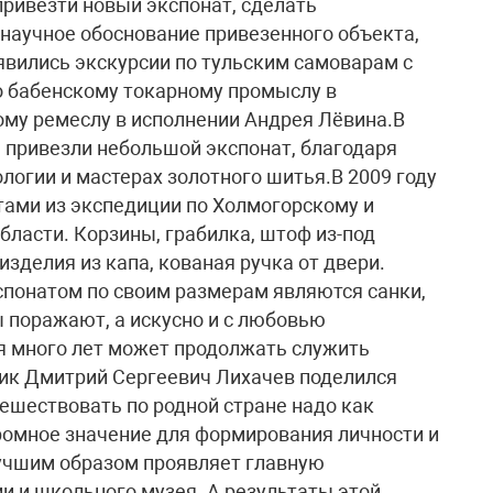
привезти новый экспонат, сделать
 научное обоснование привезенного объекта,
явились экскурсии по тульским самоварам с
о бабенскому токарному промыслу в
ому ремеслу в исполнении Андрея Лёвина.В
ы привезли небольшой экспонат, благодаря
логии и мастерах золотного шитья.В 2009 году
ами из экспедиции по Холмогорскому и
ласти. Корзины, грабилка, штоф из-под
изделия из капа, кованая ручка от двери.
онатом по своим размерам являются санки,
 поражают, а искусно и с любовью
тя много лет может продолжать служить
мик Дмитрий Сергеевич Лихачев поделился
ешествовать по родной стране надо как
ромное значение для формирования личности и
учшим образом проявляет главную
 и школьного музея. А результаты этой