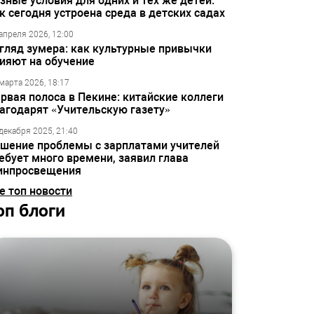
зные условия для одних и тех же детей:
к сегодня устроена среда в детских садах
апреля 2026, 12:00
гляд зумера: как культурные привычки
ияют на обучение
марта 2026, 18:17
рвая полоса в Пекине: китайские коллеги
агодарят «Учительскую газету»
декабря 2025, 21:40
шение проблемы с зарплатами учителей
ебует много времени, заявил глава
инпросвещения
е топ новости
оп блоги