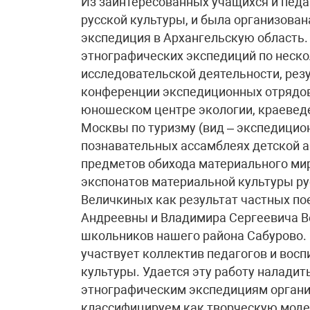
Из заинтересованных учащихся и педа
русской культуры, и была организова
экспедиция в Архангельскую область.
этнографических экспедиций по неск
исследовательской деятельности, рез
конференции экспедиционных отрядов
юношеском центре экологии, краеведе
Москвы по туризму (вид – экспедицион
познавательных ассамблеях детской 
предметов обихода материального ми
экспонатов материальной культуры ру
Величкиных как результат частных по
Андреевны и Владимира Сергеевича Ве
школьников нашего района Сабурово. 
участвует коллектив педагогов и вос
культуры. Удается эту работу налади
этнографическим экспедициям орган
классифицируем как творческую моде