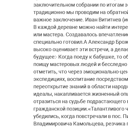
заключительном собрании по итогам э
традиционно мы проводим на обратной
важное заключение. Иван Вититнев (ис
В каждой деревне можно найти интере
или мастера. Создавалось впечатление
специально готовил.А Александр Брожи
высоко оценивает эти встречи, а дела
будущее:- Когда поеду к бабушке, то 
поищу мастеровых людей и бесследн
отметить, что через эмоционально-це
экспедициях, воспитание посредством 
переоткрытие знаний в области наро
идеалы, накапливается жизненный оп
отразиться на судьбе подрастающего
гражданской позиции.«Талантливого ч
убедились, когда повстречали в пос. П
Владимировича Камольцева, резчика п