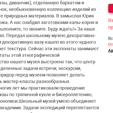
вазы, диванчик), отделанную бархатом и
нок, необыкновенную коллекцию изделий из
тке природных материалов. В замыслах Юрия
Вз
жа. А нас снабдил заготовками капы-корня и
п
выполните, то звоните. Буду ждать!» За наше
ил. Передал школьному музею декоративно-
Вс
и декоративную вазу-кашпо из этого чудного
От
ает текстура. Сейчас эти экспонаты занимают
Ар
ьтаты этой этнографической
тво нашего музея выстроено так, что центр
деленные задачи встречи, экскурсии,
коридор перед музеем позволяет делать
ь мастер-классы разнообразных
ногих лет мы практиковали проведение
квы по тряпичной кукле и бисероплетению,
 иконописи.Школьный музей умело объединяет
 академии. Задачи экспедиций переплетаются