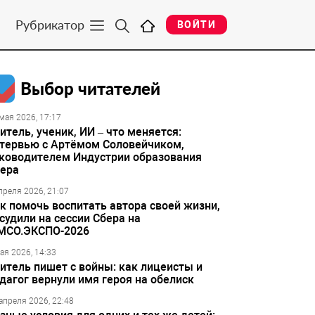
Рубрикатор
ВОЙТИ
Выбор читателей
мая 2026, 17:17
итель, ученик, ИИ – что меняется:
тервью с Артёмом Соловейчиком,
ководителем Индустрии образования
ера
преля 2026, 21:07
к помочь воспитать автора своей жизни,
судили на сессии Сбера на
МСО.ЭКСПО-2026
ая 2026, 14:33
итель пишет с войны: как лицеисты и
дагог вернули имя героя на обелиск
апреля 2026, 22:48