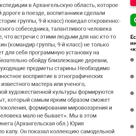
кспедиции в Архангельскую область, которое
 дороге в поезде, воспитанники сделали
торик группы, 9-й класс) поведал откровенно:-
сного собеседника, талантливого человека
, что встречи с этими людьми для нас кто-то
Ес
ин
н (командир группы, 9-й класс) не только
«
ет для себя программную установку на
обязательно обойду близлежащие деревни,
о уходящие предметы старины.Необходимо
нностное восприятие в этнографических
известного мастера или ученого,
дной художественной культуры формируются
ыт, который самым ярким образом сможет
 поколения, формировании мировоззрения и
еловека мало не бывает». Мы в этом
инега (Архангельская обл.) Юрия
о капу. Он показал коллекцию самодельной