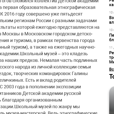
Ра
гогов сложился коллектив Детской академии
ка
на первая образовательная этнографическая
10 
 К 2016 году совершено уже пятьдесят
Вз
ольким регионам России с разными задачами
вл
ультаты которой ежегодно представляются на
10 
 Москвы в Московском городском детско-
Пе
бл
ния и туризма, в рамках первенства города
ный туризм), а также на ежегодных научно-
11 
Ре
академии.Школьный музей – это кладезь
тр
ра наших предков. Немалая часть подлинных
М
сского народа из личной коллекции семьи
Вс
ездок, творческих командировок Галины
Т
личкиных. Есть и вклад родителей
С 2003 года в пополнении экспозиции
питанников Детской академии русской
ть благодаря организованным
изации.Школьный музей по жанру мы
ль музея-мастерской. Ведь этнографические