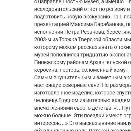
с направленностью музея, а именно – 
исследовательский отчет по региону и
подготовить новую экскурсию. Так, по
презентацией Максима Барабанова, п
исполнении Петра Резанова, берестян
2003-м из Торжка Тверской области м
которому можем рассказывать о техно
музей пополнился тридцатью экспонат
Пинежскому районам Архангельской об
керосина, пестерь, соломенный хомут, 
Самым внушительным и заметным эксп
настоящие северные сани. Не размеры
изготовленное изделие, которое спус
человеку.В одном из интервью акаде
впечатлениями своего детства: «…Пут
можно больше. Эти поездки имеют ог
интересов…» Это высказывание наил
объединяющую цель Детской академии