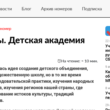
вости
Блог
Архив номеров
Подписка
 номер
ы. Детская академия
22 
Уч
ин
ру
Сб
На чтение: ≈ 10 мин.
9 а
лась идея создания детского объединения,
Ка
дожественную школу, но в то же время
об
М
едовательской практики, изучения народных
 изучения регионов нашей страны, где
8 м
Уч
ование истоков культуры, традиций
пе
в.
29 