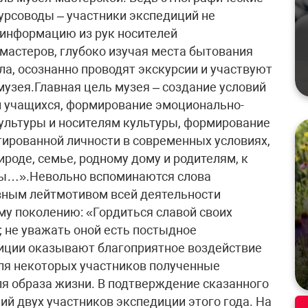
курсоводы – участники экспедиций не
т информацию из рук носителей
мастеров, глубоко изучая места бытования
а, осознанно проводят экскурсии и участвуют
узея.Главная цель музея – создание условий
й учащихся, формирование эмоционально-
ультуры и носителям культуры, формирование
ированной личности в современных условиях,
ироде, семье, родному дому и родителям, к
оты…».Невольно вспоминаются слова
вным лейтмотивом всей деятельности
у поколению: «Гордиться славой своих
; не уважать оной есть постыдное
иции оказывают благоприятное воздействие
ля некоторых участников полученные
ля образа жизни. В подтверждение сказанного
й двух участников экспедиции этого года. На