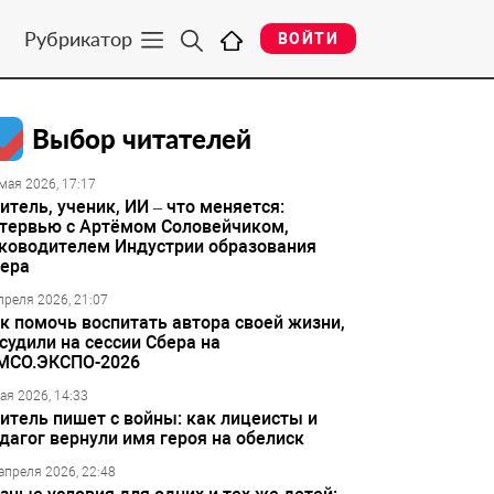
Рубрикатор
ВОЙТИ
Выбор читателей
мая 2026, 17:17
итель, ученик, ИИ – что меняется:
тервью с Артёмом Соловейчиком,
ководителем Индустрии образования
ера
преля 2026, 21:07
к помочь воспитать автора своей жизни,
судили на сессии Сбера на
МСО.ЭКСПО-2026
ая 2026, 14:33
итель пишет с войны: как лицеисты и
дагог вернули имя героя на обелиск
апреля 2026, 22:48