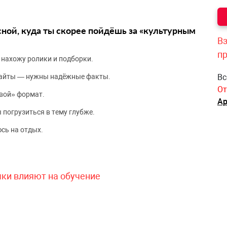
сной, куда ты скорее пойдёшь за «культурным
Вз
п
 нахожу ролики и подборки.
сайты — нужны надёжные факты.
Вс
От
вой» формат.
Ар
 погрузиться в тему глубже.
сь на отдых.
чки влияют на обучение