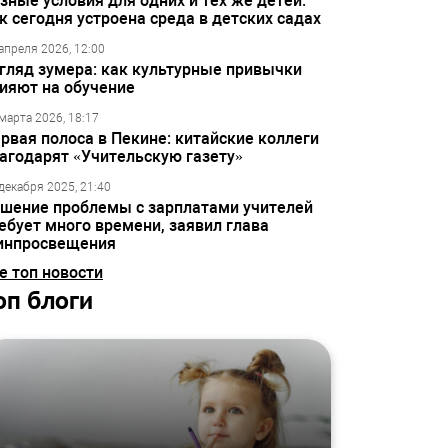
зные условия для одних и тех же детей:
к сегодня устроена среда в детских садах
апреля 2026, 12:00
гляд зумера: как культурные привычки
ияют на обучение
марта 2026, 18:17
рвая полоса в Пекине: китайские коллеги
агодарят «Учительскую газету»
декабря 2025, 21:40
шение проблемы с зарплатами учителей
ебует много времени, заявил глава
инпросвещения
е топ новости
оп блоги