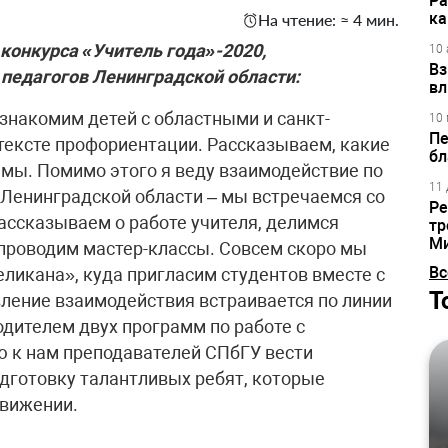
Ра
ка
На чтение: ≈ 4 мин.
конкурса «Учитель года»-2020,
10 
Вз
педагогов Ленинградской области:
вл
 знакомим детей с областными и санкт-
10 
Пе
тексте профориентации. Рассказываем, какие
бл
ммы. Помимо этого я веду взаимодействие по
11 
Ленинградской области – мы встречаемся со
Ре
ассказываем о работе учителя, делимся
тр
М
проводим мастер-классы. Совсем скоро мы
Вс
ликана», куда пригласим студентов вместе с
Т
ление взаимодействия встраивается по линии
одителем двух программ по работе с
 к нам преподавателей СПбГУ вести
дготовку талантливых ребят, которые
движении.