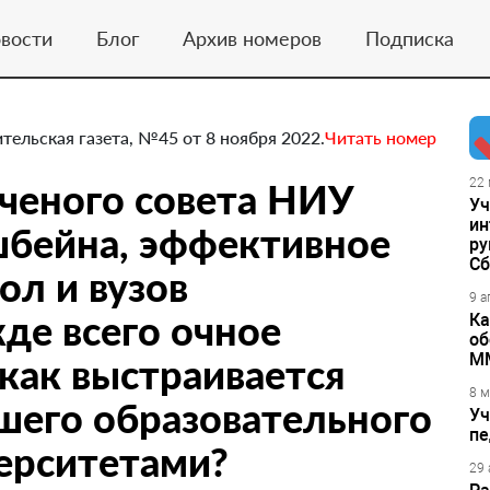
вости
Блог
Архив номеров
Подписка
ительская газета, №45 от 8 ноября 2022.
Читать номер
ченого совета НИУ
22 
Уч
ин
бейна, эффективное
ру
Сб
ол и вузов
9 а
де всего очное
Ка
об
М
 как выстраивается
8 м
шего образовательного
Уч
пе
ерситетами?
29 