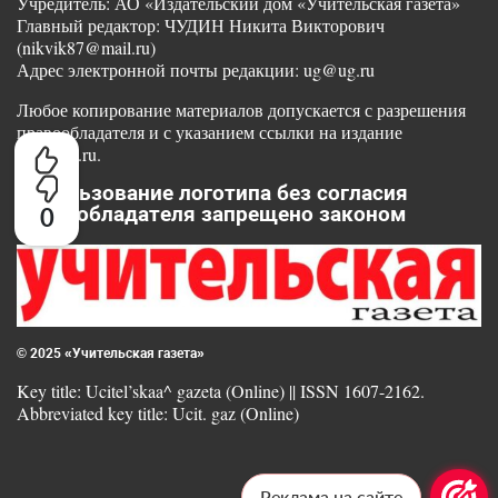
Учредитель: АО «Издательский дом «Учительская газета»
Главный редактор: ЧУДИН Никита Викторович
(nikvik87@mail.ru)
Адрес электронной почты редакции: ug@ug.ru
Любое копирование материалов допускается с разрешения
правообладателя и с указанием ссылки на издание
www.ug.ru.
Использование логотипа без согласия
правообладателя запрещено законом
0
© 2025 «Учительская газета»
Key title: Ucitel’skaa^ gazeta (Online) || ISSN 1607-2162.
Abbreviated key title: Ucit. gaz (Online)
Реклама на сайте