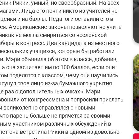
еник Рикки, умный, но своеобразный. На всех
магами. Лица его почти никто из учителей не
оценки и на баллы. Педагоги оставили его в
ится. Американские законы позволяют не учить
 никак не могла смириться со вселенской
ыборы в конгресс. Два кандидата из местного
нескольких учащихся, которые бы работали
. Мэри объявила об этом в классе, добавив,
а она засчитает им по 100 баллов, если они
ом поделятся с классом, чему они научились
сунул свое лицо из-за бумажного укрытия.
еще раз о дополнительных очках». Мэри
звонили от конгрессмена и попросили прислать
и великолепно справлялся с новыми
что парень больше не прячется за своими
вным участником различных обсуждений в
 лет она встретила Рикки в одном из довольно