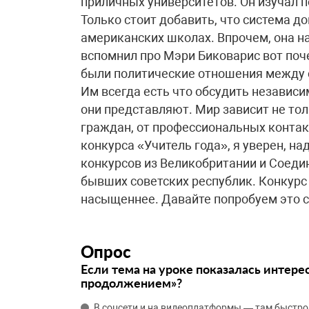
приличных университетов. Он изучал п
Только стоит добавить, что система д
американских школах. Впрочем, она на
вспомнил про Мэри Биковарис вот поч
были политические отношения между с
Им всегда есть что обсудить независи
они представляют. Мир зависит не то
граждан, от профессиональных контак
конкурса «Учитель года», я уверен, н
конкурсов из Великобритании и Соеди
бывших советских республик. Конкурс 
насыщеннее. Давайте попробуем это с
Опрос
Если тема на уроке показалась интере
продолжением»?
В соцсети и на видеоплатформы — там быстро