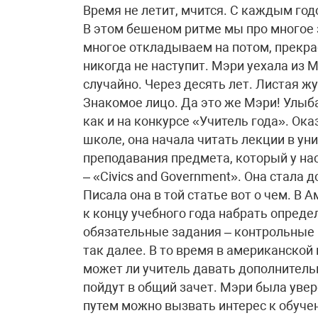
Время не летит, мчится. С каждым год
В этом бешеном ритме мы про многое з
многое откладываем на потом, прекра
никогда не наступит. Мэри уехала из 
случайно. Через десять лет. Листая 
Знакомое лицо. Да это же Мэри! Улыб
как и на конкурсе «Учитель года». Ока
школе, она начала читать лекции в ун
преподавания предмета, который у на
– «Civics and Government». Она стала 
Писала она в той статье вот о чем. В
к концу учебного года набрать определ
обязательные задания – контрольные 
так далее. В то время в американской
может ли учитель давать дополнитель
пойдут в общий зачет. Мэри была увере
путем можно вызвать интерес к обуче