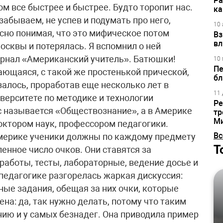
Ра
ом все быстрее и быстрее. Будто торопит нас.
ка
абываем, не успев и подумать про него,
10 
сно понимая, что это мифическое потом
Вз
вл
Москвы и потерялась. Я вспомнил о ней
журнал «Американский учитель». Батюшки!
10 
Пе
ающаяся, с такой же простенькой прической,
бл
залось, проработав еще несколько лет в
11 
иверситете по методике и технологии
Ре
с называется «Обществознание», а в Америке
тр
М
доктором наук, профессором педагогики.
Вс
 Америке ученики должны по каждому предмету
Т
енное число очков. Они ставятся за
работы, тесты, лабораторные, ведение досье и
 педагогике разгорелась жаркая дискуссия:
ные задания, обещая за них очки, которые
на: да, так нужно делать, потому что таким
нию и у самых безнадег. Она приводила пример