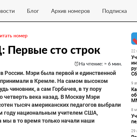
вости
Блог
Архив номеров
Подписка
итать номер
Первые сто строк
22 
Уч
ин
На чтение: ≈ 6 мин.
ру
 в России. Мэри была первой и единственной
Сб
 принимали в Кремле. На самом высоком
9 а
удь чиновник, а сам Горбачев, в ту пору
Ка
об
о четверть века назад. В Москву Мэри
М
 сотен тысяч американских педагогов выбрали
8 м
ом году национальным учителем США,
Уч
а мы в то время только начали наши
пе
29 