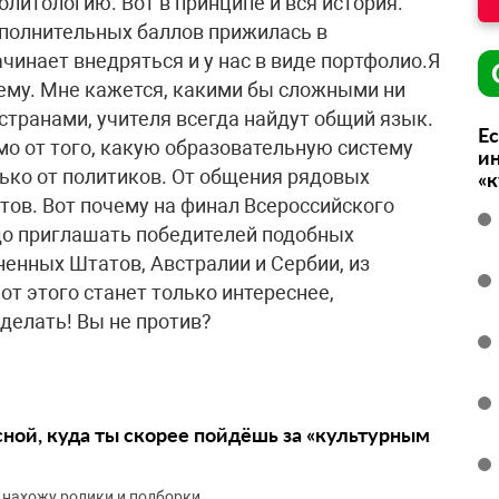
олитологию. Вот в принципе и вся история.
ополнительных баллов прижилась в
чинает внедряться и у нас в виде портфолио.Я
ему. Мне кажется, какими бы сложными ни
транами, учителя всегда найдут общий язык.
Ес
мо от того, какую образовательную систему
ин
лько от политиков. От общения рядовых
«
тов. Вот почему на финал Всероссийского
адо приглашать победителей подобных
ненных Штатов, Австралии и Сербии, из
от этого станет только интереснее,
делать! Вы не против?
сной, куда ты скорее пойдёшь за «культурным
 нахожу ролики и подборки.