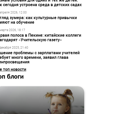
зные условия для одних и тех же детей:
к сегодня устроена среда в детских садах
апреля 2026, 12:00
гляд зумера: как культурные привычки
ияют на обучение
марта 2026, 18:17
рвая полоса в Пекине: китайские коллеги
агодарят «Учительскую газету»
декабря 2025, 21:40
шение проблемы с зарплатами учителей
ебует много времени, заявил глава
инпросвещения
е топ новости
оп блоги