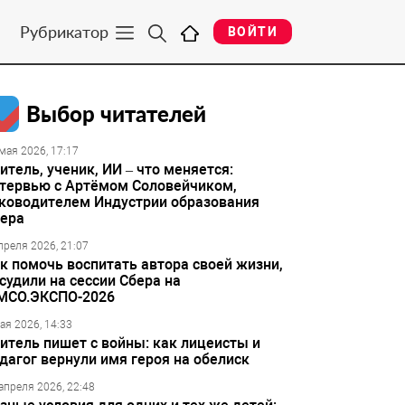
Рубрикатор
ВОЙТИ
Выбор читателей
мая 2026, 17:17
итель, ученик, ИИ – что меняется:
тервью с Артёмом Соловейчиком,
ководителем Индустрии образования
ера
преля 2026, 21:07
к помочь воспитать автора своей жизни,
судили на сессии Сбера на
МСО.ЭКСПО-2026
ая 2026, 14:33
итель пишет с войны: как лицеисты и
дагог вернули имя героя на обелиск
апреля 2026, 22:48