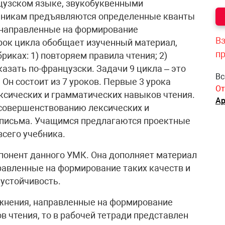
цузском языке, звукобуквенными
ольникам предъявляются определенные кванты
, направленные на формирование
Вз
ок цикла обобщает изученный материал,
п
иках: 1) повторяем правила чтения; 2)
казать по-французски. Задачи 9 цикла – это
Вс
н состоит из 7 уроков. Первые 3 урока
От
ксических и грамматических навыков чтения.
Ар
 совершенствованию лексических и
 письма. Учащимся предлагаются проектные
сего учебника.
понент данного УМК. Она дополняет материал
равленные на формирование таких качеств и
 устойчивость.
ажнения, направленные на формирование
 чтения, то в рабочей тетради представлен