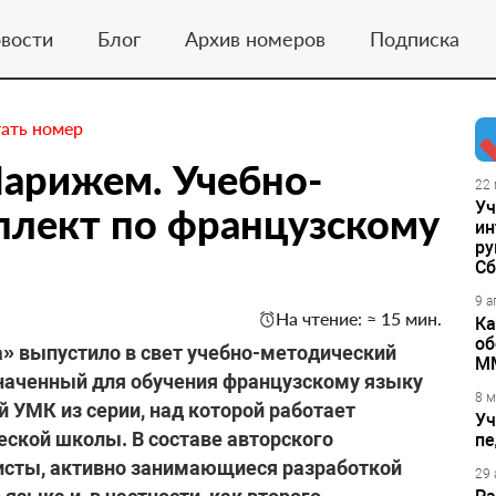
вости
Блог
Архив номеров
Подписка
ать номер
Парижем. Учебно-
22 
Уч
плект по французскому
ин
ру
Сб
9 а
На чтение: ≈ 15 мин.
Ка
об
» выпустило в свет учебно-методический
М
наченный для обучения французскому языку
8 м
 УМК из серии, над которой работает
Уч
ской школы. В составе авторского
пе
исты, активно занимающиеся разработкой
29 