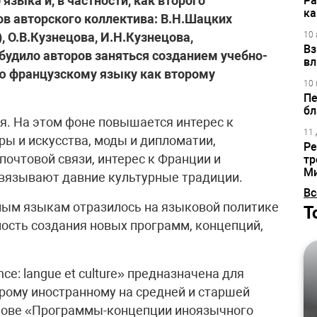
зыка и, в частности, как второго
Ра
ка
в авторского коллектива: В.Н.Шацких
, О.В.Кузнецова, И.Н.Кузнецова,
10 
Вз
обудило авторов заняться созданием учебно-
вл
ю французскому языку как второму
10 
Пе
бл
. На этом фоне повышается интерес к
11 
ры и искусства, моды и дипломатии,
Ре
очтовой связи, интерес к Франции и
тр
М
связывают давние культурные традиции.
Вс
ым языкам отразилось на языковой политике
Т
ость создания новых программ, концепций,
e: langue et culture» предназначена для
рому иностранному на средней и старшей
снове «Программы-концепции иноязычного