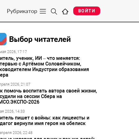
Рубрикатор
ВОЙТИ
Выбор читателей
мая 2026, 17:17
итель, ученик, ИИ – что меняется:
тервью с Артёмом Соловейчиком,
ководителем Индустрии образования
ера
преля 2026, 21:07
к помочь воспитать автора своей жизни,
судили на сессии Сбера на
МСО.ЭКСПО-2026
ая 2026, 14:33
итель пишет с войны: как лицеисты и
дагог вернули имя героя на обелиск
апреля 2026, 22:48