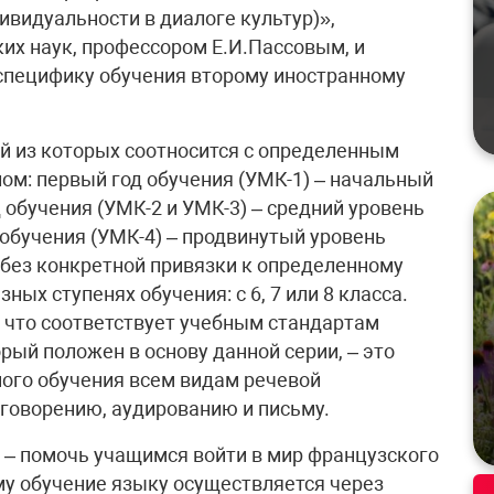
ивидуальности в диалоге культур)»,
их наук, профессором Е.И.Пассовым, и
специфику обучения второму иностранному
й из которых соотносится с определенным
м: первый год обучения (УМК-1) – начальный
од обучения (УМК-2 и УМК-3) – средний уровень
од обучения (УМК-4) – продвинутый уровень
 без конкретной привязки к определенному
ных ступенях обучения: с 6, 7 или 8 класса.
 что соответствует учебным стандартам
орый положен в основу данной серии, – это
ого обучения всем видам речевой
, говорению, аудированию и письму.
а – помочь учащимся войти в мир французского
му обучение языку осуществляется через