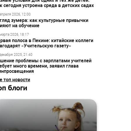
зные условия для одних и тех же детей:
к сегодня устроена среда в детских садах
апреля 2026, 12:00
гляд зумера: как культурные привычки
ияют на обучение
марта 2026, 18:17
рвая полоса в Пекине: китайские коллеги
агодарят «Учительскую газету»
декабря 2025, 21:40
шение проблемы с зарплатами учителей
ебует много времени, заявил глава
инпросвещения
е топ новости
оп блоги