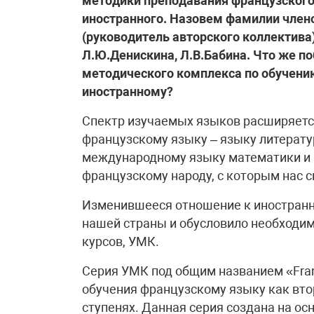
методики преподавания французского я
иностранного. Назовем фамилии члено
(руководитель авторского коллектива)
Л.Ю.Денискина, Л.В.Бабина. Что же п
методического комплекса по обучени
иностранному?
Спектр изучаемых языков расширяется
французскому языку – языку литерату
международному языку математики и п
французскому народу, с которым нас 
Изменившееся отношение к иностранн
нашей страны и обусловило необходим
курсов, УМК.
Серия УМК под общим названием «Franc
обучения французскому языку как вто
ступенях. Данная серия создана на о