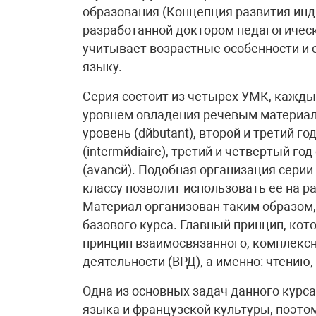
образования (Концепция развития инд
разработанной доктором педагогическ
учитывает возрастные особенности и 
языку.
Серия состоит из четырех УМК, кажды
уровнем овладения речевым материало
уровень (dйbutant), второй и третий г
(intermйdiaire), третий и четвертый г
(avancй). Подобная организация серии
классу позволит использовать ее на раз
Материал организован таким образом,
базового курса. Главный принцип, кот
принцип взаимосвязанного, комплексн
деятельности (ВРД), а именно: чтению
Одна из основных задач данного курс
языка и французской культуры, поэто