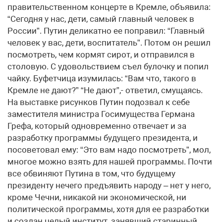
правительственном концерте в Кремле, объявила:
“Сегодня у нас, дети, самый главный человек в
России”. Путин деликатно ее поправил: “Главный
человек у вас, дети, воспитатель”. Потом он решил
посмотреть, чем кормят сирот, и отправился в
столовую. С удовольствием съел булочку и попил
чайку. Буфетчица изумилась: “Вам что, такого в
Кремле не дают?” “Не дают”,- ответил, смущаясь.
На выставке рисунков Путин подозвал к себе
заместителя министра Госимущества Германа
Грефа, который одновременно отвечает и за
разработку программы будущего президента, и
посоветовал ему: “Это вам надо посмотреть”, мол,
многое можно взять для нашей программы. Почти
все обвиняют Путина в том, что будущему
президенту нечего предъявить народу – нет у него,
кроме Чечни, никакой ни экономической, ни
политической программы, хотя для ее разработки
и создан целый институт, занявший старинный