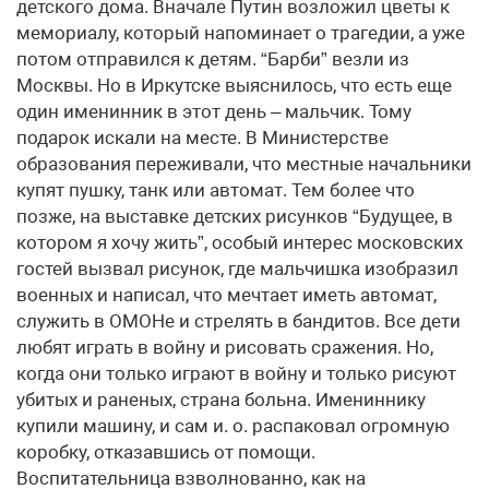
детского дома. Вначале Путин возложил цветы к
мемориалу, который напоминает о трагедии, а уже
потом отправился к детям. “Барби” везли из
Москвы. Но в Иркутске выяснилось, что есть еще
один именинник в этот день – мальчик. Тому
подарок искали на месте. В Министерстве
образования переживали, что местные начальники
купят пушку, танк или автомат. Тем более что
позже, на выставке детских рисунков “Будущее, в
котором я хочу жить”, особый интерес московских
гостей вызвал рисунок, где мальчишка изобразил
военных и написал, что мечтает иметь автомат,
служить в ОМОНе и стрелять в бандитов. Все дети
любят играть в войну и рисовать сражения. Но,
когда они только играют в войну и только рисуют
убитых и раненых, страна больна. Имениннику
купили машину, и сам и. о. распаковал огромную
коробку, отказавшись от помощи.
Воспитательница взволнованно, как на