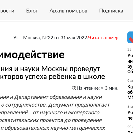
вости
Блог
Архив номеров
Подписка
УГ - Москва, №22 от 31 мая 2022.
Читать номер
аимодействие
22 
Уч
ин
ру
ния и науки Москвы проведут
Сб
кторов успеха ребенка в школе
9 а
Ка
На чтение: ≈ 3 мин.
об
ния и Департамент образования и науки
М
 о сотрудничестве. Документ предполагает
8 м
правлений – от научного и экспертного
Уч
пе
осветительских проектов до проведения
ки образовательных научно-методических
29 