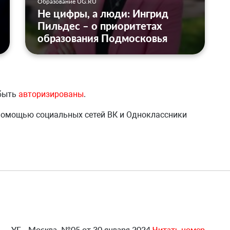
Образование UG.RU
Не цифры, а люди: Ингрид
Пильдес – о приоритетах
образования Подмосковья
 быть
авторизированы
.
 помощью социальных сетей ВК и Одноклассники
УГ - Москва, №05 от 30 января 2024.
Читать номер