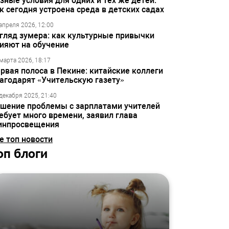
зные условия для одних и тех же детей:
к сегодня устроена среда в детских садах
апреля 2026, 12:00
гляд зумера: как культурные привычки
ияют на обучение
марта 2026, 18:17
рвая полоса в Пекине: китайские коллеги
агодарят «Учительскую газету»
декабря 2025, 21:40
шение проблемы с зарплатами учителей
ебует много времени, заявил глава
инпросвещения
е топ новости
оп блоги