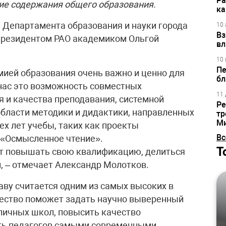
Ра
ие содержания общего образования.
ка
 Департамента образования и науки города
10 
Вз
резидентом РАО академиком Ольгой
вл
10 
Пе
мией образования очень важно и ценно для
бл
нас это возможность совместных
11 
 и качества преподавания, системной
Ре
области методики и дидактики, направленных
тр
М
ех лет учебы, таких как проекты
Вс
 «Осмысленное чтение».
Т
ут повышать свою квалификацию, делиться
, – отмечает Александр Молотков.
аву считается одним из самых высоких в
чество поможет задать научно выверенный
личных школ, повысить качество
ть педагогов самыми современными