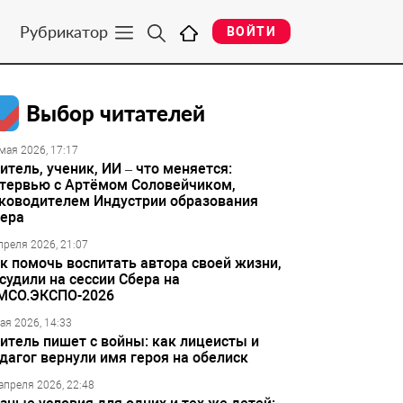
Рубрикатор
ВОЙТИ
Выбор читателей
мая 2026, 17:17
итель, ученик, ИИ – что меняется:
тервью с Артёмом Соловейчиком,
ководителем Индустрии образования
ера
преля 2026, 21:07
к помочь воспитать автора своей жизни,
судили на сессии Сбера на
МСО.ЭКСПО-2026
ая 2026, 14:33
итель пишет с войны: как лицеисты и
дагог вернули имя героя на обелиск
апреля 2026, 22:48