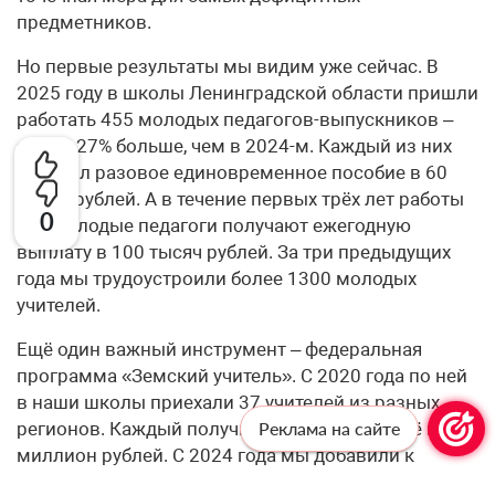
предметников.
Но первые результаты мы видим уже сейчас. В
2025 году в школы Ленинградской области пришли
работать 455 молодых педагогов-выпускников –
это на 27% больше, чем в 2024-м. Каждый из них
получил разовое единовременное пособие в 60
тысяч рублей. А в течение первых трёх лет работы
0
все молодые педагоги получают ежегодную
выплату в 100 тысяч рублей. За три предыдущих
года мы трудоустроили более 1300 молодых
учителей.
Ещё один важный инструмент – федеральная
программа «Земский учитель». С 2020 года по ней
в наши школы приехали 37 учителей из разных
регионов. Каждый получил служебное жильё и 1
Реклама на сайте
миллион рублей. С 2024 года мы добавили к
федеральным квотам ещё 6 региональных мест