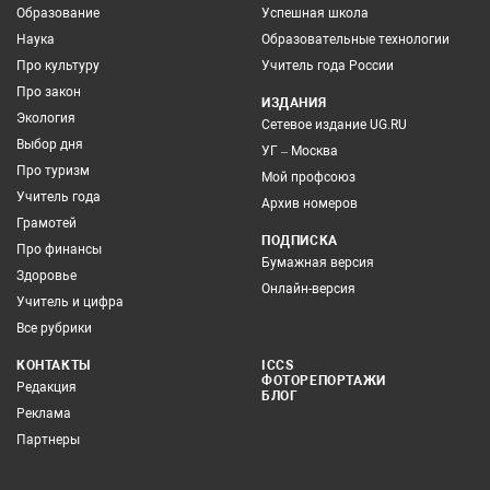
Образование
Успешная школа
Наука
Образовательные технологии
Про культуру
Учитель года России
Про закон
ИЗДАНИЯ
Экология
Сетевое издание UG.RU
Выбор дня
УГ – Москва
Про туризм
Мой профсоюз
Учитель года
Архив номеров
Грамотей
ПОДПИСКА
Про финансы
Бумажная версия
Здоровье
Онлайн-версия
Учитель и цифра
Все рубрики
КОНТАКТЫ
ICCS
ФОТОРЕПОРТАЖИ
Редакция
БЛОГ
Реклама
Партнеры