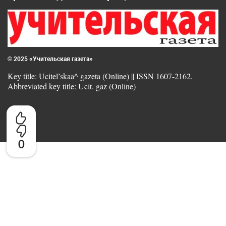
© 2025 «Учительская газета»
Key title: Ucitel’skaa^ gazeta (Online) || ISSN 1607-2162.
Abbreviated key title: Ucit. gaz (Online)
0