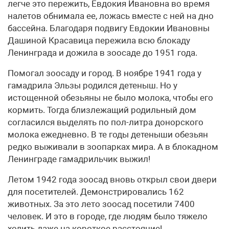
легче это пережить, Евдокия Ивановна во время
налетов обнимала ее, ложась вместе с ней на дно
бассейна. Благодаря подвигу Евдокии Ивановны
Дашиной Красавица пережила всю блокаду
Ленинграда и дожила в зоосаде до 1951 года.
Помогал зоосаду и город. В ноябре 1941 года у
гамадрила Эльзы родился детеныш. Но у
истощенной обезьяны не было молока, чтобы его
кормить. Тогда близлежащий родильный дом
согласился выделять по пол-литра донорского
молока ежедневно. В те годы детеныши обезьян
редко выживали в зоопарках мира. А в блокадном
Ленинграде гамадрильчик выжил!
Летом 1942 года зоосад вновь открыл свои двери
для посетителей. Демонстрировались 162
животных. За это лето зоосад посетили 7400
человек. И это в городе, где людям было тяжело
ходить даже на короткое расстояние!