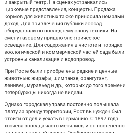
и закрытый театр. На сценах устраивались
цирковые представления, концерты. Продажа
кормов для животных также приносила немалый
доход. Для привлечения публики зоо­сад
оборудовали по последнему слову техники. На
смену газовому пришло электрическое
освещение. Для содержания в чистоте и порядке
зоологической и коммерческой частей сада были
устроены канализация и водопровод.
При Росте были приобретены редкие и ценные
животные: жирафы, шимпанзе, орангутанг,
ленивец, муравьед и др., которых до того времени
петербуржцы никогда не видели.
Однако городская управа постоянно повышала
плату за аренду территории, Рост вынужден был
отойти от дел и уехать в Германию. С 1897 года
хозяева зоосада часто менялись, и он постепенно
пришел в полный упадок. Особенно страдали