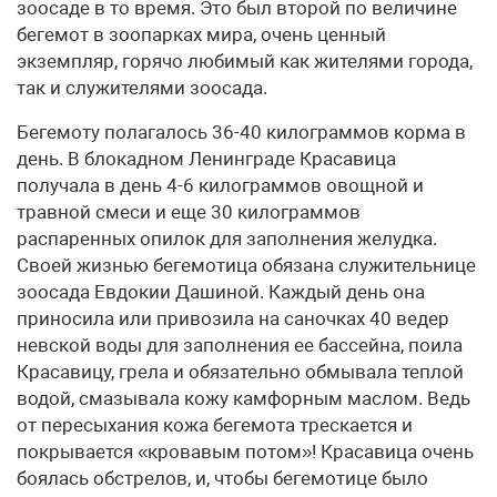
зоосаде в то время. Это был второй по величине
бегемот в зоопарках мира, очень ценный
экземпляр, горячо любимый как жителями города,
так и служителями зоосада.
Бегемоту полагалось 36-40 килограммов корма в
день. В блокадном Ленинграде Красавица
получала в день 4-6 килограммов овощной и
травной смеси и еще 30 килограммов
распаренных опилок для заполнения желудка.
Своей жизнью бегемотица обязана служительнице
зоосада Евдокии Дашиной. Каждый день она
приносила или привозила на саночках 40 ведер
невской воды для заполнения ее бассейна, поила
Красавицу, грела и обязательно обмывала теплой
водой, смазывала кожу камфорным маслом. Ведь
от пересыхания кожа бегемота трескается и
покрывается «кровавым потом»! Красавица очень
боялась обстрелов, и, чтобы бегемотице было