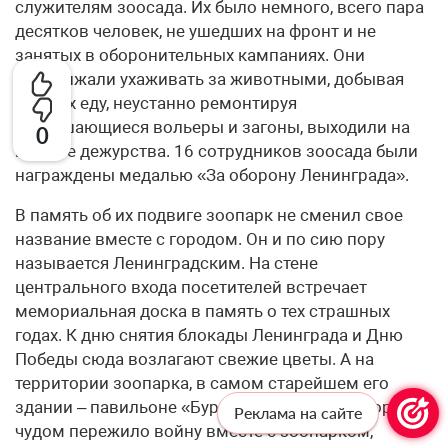
служителям зоосада. Их было немного, всего пара
десятков человек, не ушедших на фронт и не
занятых в оборонительных кампаниях. Они
продолжали ухаживать за животными, добывая
для них еду, неустанно ремонтируя
разрушающиеся вольеры и загоны, выходили на
0
ночные дежурства. 16 сотрудников зоосада были
награждены медалью «За оборону Ленинграда».
В память об их подвиге зоопарк не сменил свое
название вместе с городом. Он и по сию пору
называется Ленинградским. На стене
центрального входа посетителей встречает
мемориальная доска в память о тех страшных
годах. К дню снятия блокады Ленинграда и Дню
Победы сюда возлагают свежие цветы. А на
территории зоопарка, в самом старейшем его
здании – павильоне «Бурые медведи», – которое
Реклама на сайте
чудом пережило войну вместе с зоопарком,