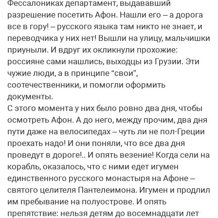
Фессалониках департамент, выдававший
разрешение посетить Афон. Нашли его – а дорога
все в гору! – русского языка там никто не знает, и
переводчика у них нет! Вышли на улицу, мальчишки
приуныли. И вдруг их окликнули прохожие:
россияне сами нашлись, выходцы из Грузии. Эти
чужие люди, а в принципе “свои”,
соотечественники, и помогли оформить
документы.
С этого момента у них было ровно два дня, чтобы
осмотреть Афон. А до него, между прочим, два дня
пути даже на велосипедах – чуть ли не пол-Греции
проехать надо! И они поняли, что все два дня
проведут в дороге!.. И опять везение! Когда сели на
корабль, оказалось, что с ними едет игумен
единственного русского монастыря на Афоне –
святого целителя Пантелеимона. Игумен и продлил
им пребывание на полуострове. И опять
препятствие: нельзя детям до восемнадцати лет