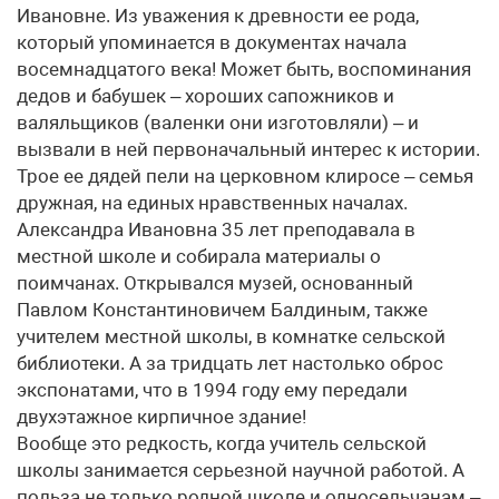
Ивановне. Из уважения к древности ее рода,
который упоминается в документах начала
восемнадцатого века! Может быть, воспоминания
дедов и бабушек – хороших сапожников и
валяльщиков (валенки они изготовляли) – и
вызвали в ней первоначальный интерес к истории.
Трое ее дядей пели на церковном клиросе – семья
дружная, на единых нравственных началах.
Александра Ивановна 35 лет преподавала в
местной школе и собирала материалы о
поимчанах. Открывался музей, основанный
Павлом Константиновичем Балдиным, также
учителем местной школы, в комнатке сельской
библиотеки. А за тридцать лет настолько оброс
экспонатами, что в 1994 году ему передали
двухэтажное кирпичное здание!
Вообще это редкость, когда учитель сельской
школы занимается серьезной научной работой. А
польза не только родной школе и односельчанам –