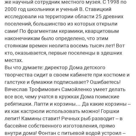
же научный сотрудник местного музея. С 1998 по
2000 год школьники и ученый В. Ставицкий
исследовали на территории области 25 древних
поселений, большинство из которых открыли
сами! По фрагментам керамики, кварцитовым
наконечникам было определено, что этим
стоянкам времен неолита восемь тысяч лет! Вот
кто, оказывается, первые поселенцы в здешних
местах.
Вы что думаете: директор Дома детского
творчества сидит в своем кабинете при костюме и
галстуке и бумажки подписывает? Ошибаетесь!
Вячеслав Трофимович Самойленко умеет делать
все все, чему учатся в кружках Дома поимские
ребятишки. Лапти и корзины… Да какие корзины –
их как кастрюли использовать можно! Горшки
лепит! Камины ставит! Речных рыб разводит – в
бассейне собственного изготовления, прямо
внутри дома! Фонтан с питьевой водой устроил –