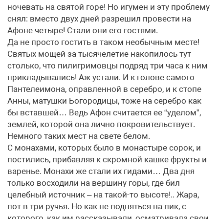
ночевать на святой горе! Но игумен и эту проблему
снял: вместо двух дней разрешил провести на
Афоне четыре! Стали они его гостями.
Да не просто гостить в таком необычным месте!
Святых мощей за тысячелетие накопилось тут
столько, что пилигримовцы подряд три часа к ним
прикладывались! Аж устали. И к голове самого
Пантелеимона, оправленной в серебро, и к стопе
Анны, матушки Богородицы, тоже на серебро как
бы вставшей… Ведь Афон считается ее “уделом”,
землей, которой она лично покровительствует.
Немного таких мест на свете белом.
С монахами, которых было в монастыре сорок, и
постились, прибавляя к скромной кашке фрукты и
варенье. Монахи же стали их гидами… Два дня
только восходили на вершину горы, где бил
целебный источник – на такой-то высоте!.. Жара,
пот в три ручья. Но как не подняться на пик, с
которого, как им рассказывали, осматривала свои