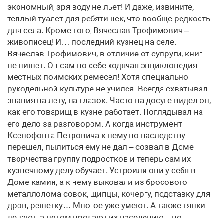
экономный, зря воду не льет! И даже, извините,
теплый туалет для ребятишек, что вообще редкость
для села. Кроме того, Вячеслав Трофимович –
живописец! И… последний кузнец на селе.
Вячеслав Трофимович, в отличие от супруги, книг
не пишет. Он сам по себе ходячая энциклопедия
местных поимских ремесел! Хотя специально
рукодельной культуре не учился. Всегда схватывал
знания на лету, на глазок. Часто на досуге видел он,
как его товарищ в кузне работает. Поглядывал на
его дело за разговором. А когда инструмент
Ксенофонта Петровича к нему по наследству
перешел, пылиться ему не дал – созвал в Доме
творчества группу подростков и теперь сам их
кузнечному делу обучает. Устроили они у себя в
Доме камин, а к нему выковали из бросового
металлолома совок, щипцы, кочергу, подставку для
дров, решетку… Многое уже умеют. А также тяпки
делают, а потом продают их населению – по