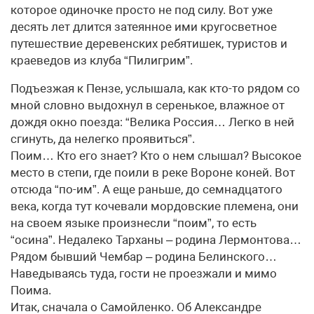
которое одиночке просто не под силу. Вот уже
десять лет длится затеянное ими кругосветное
путешествие деревенских ребятишек, туристов и
краеведов из клуба “Пилигрим”.
Подъезжая к Пензе, услышала, как кто-то рядом со
мной словно выдохнул в серенькое, влажное от
дождя окно поезда: “Велика Россия… Легко в ней
сгинуть, да нелегко проявиться”.
Поим… Кто его знает? Кто о нем слышал? Высокое
место в степи, где поили в реке Вороне коней. Вот
отсюда “по-им”. А еще раньше, до семнадцатого
века, когда тут кочевали мордовские племена, они
на своем языке произнесли “поим”, то есть
“осина”. Недалеко Тарханы – родина Лермонтова…
Рядом бывший Чембар – родина Белинского…
Наведываясь туда, гости не проезжали и мимо
Поима.
Итак, сначала о Самойленко. Об Александре