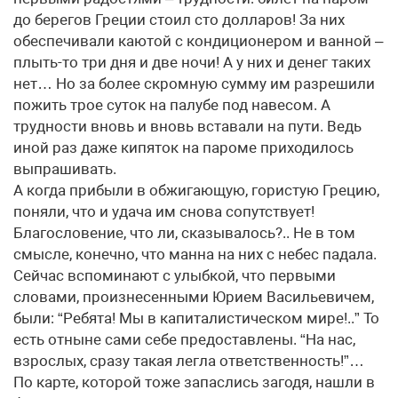
до берегов Греции стоил сто долларов! За них
обеспечивали каютой с кондиционером и ванной –
плыть-то три дня и две ночи! А у них и денег таких
нет… Но за более скромную сумму им разрешили
пожить трое суток на палубе под навесом. А
трудности вновь и вновь вставали на пути. Ведь
иной раз даже кипяток на пароме приходилось
выпрашивать.
А когда прибыли в обжигающую, гористую Грецию,
поняли, что и удача им снова сопутствует!
Благословение, что ли, сказывалось?.. Не в том
смысле, конечно, что манна на них с небес падала.
Сейчас вспоминают с улыбкой, что первыми
словами, произнесенными Юрием Васильевичем,
были: “Ребята! Мы в капиталистическом мире!..” То
есть отныне сами себе предоставлены. “На нас,
взрослых, сразу такая легла ответственность!”…
По карте, которой тоже запаслись загодя, нашли в