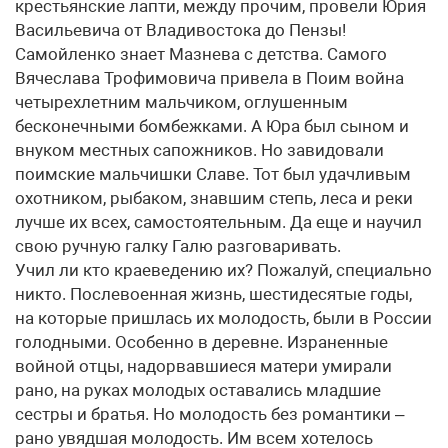
крестьянские лапти, между прочим, провели Юрия
Васильевича от Владивостока до Пензы!
Самойленко знает Мазнева с детства. Самого
Вячеслава Трофимовича привела в Поим война
четырехлетним мальчиком, оглушенным
бесконечными бомбежками. А Юра был сыном и
внуком местных сапожников. Но завидовали
поимские мальчишки Славе. Тот был удачливым
охотником, рыбаком, знавшим степь, леса и реки
лучше их всех, самостоятельным. Да еще и научил
свою ручную галку Галю разговаривать.
Учил ли кто краеведению их? Пожалуй, специально
никто. Послевоенная жизнь, шестидесятые годы,
на которые пришлась их молодость, были в России
голодными. Особенно в деревне. Израненные
войной отцы, надорвавшиеся матери умирали
рано, на руках молодых оставались младшие
сестры и братья. Но молодость без романтики –
рано увядшая молодость. Им всем хотелось