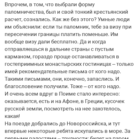
Впрочем, в том, что выбрали форму
паломничества, был и свой тонкий крестьянский
расчет, сознались. Как же без этого? Умные люди
им объяснили: если ты паломник, тебе за визу при
пересечении границы платить поменьше. Им
вообще визу дали бесплатно. Да и когда
отправляешься в дальние страны с пустым
карманом, гораздо проще останавливаться в
гостеприимных монастырских гостиницах – только
имей рекомендательные письма от кого надо.
Такими письмами, они, конечно, запаслись. И
благословение получили. Тоже – от кого надо.
И очень всем вдруг в Поиме стало интересно:
оказывается, есть и на Афоне, в Греции, кусочек
русской земли, посмотреть на нее захотелось,
какая!
На поезде добрались до Новороссийска, и тут
впервые некоторые ребята искупались в море. За
первыми радостями – трудности: билет на паром