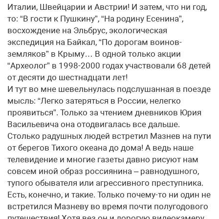
Италии, Швейцарии и Австрии! И затем, что ни год,
то: “В гости к Пушкину”, “На родину Есенина”,
восхождение на Эльбрус, экологическая
экспедиция на Байкал, “По дорогам воинов-
земляков” в Крыму… В одной только акции
“Археолог” в 1998-2000 годах участвовали 68 детей
от десяти до шестнадцати лет!
И тут во мне шевельнулась подслушанная в поезде
мысль: “Легко затеряться в России, нелегко
проявиться”. Только за чтением дневников Юрия
Васильевича она отодвигалась все дальше.
Столько радушных людей встретил Мазнев на пути
от берегов Тихого океана до дома! А ведь наше
телевидение и многие газеты давно рисуют нам
совсем иной образ россиянина – равнодушного,
тупого обывателя или агрессивного преступника.
Есть, конечно, и такие. Только почему-то ни один не
встретился Мазневу во время почти полугодового
путешествия! Хотя вез он и дорогую видеокамеру,