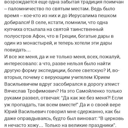
возрождается еще одна забытая традиция поимчан
– паломничество по святым местам. Ведь было
время – кое-кто из них и до Иерусалима пешком
добирался! В селе, кстати, помнили, что одна
купчиха отсылала на святой таинственный
полуостров Афон, что в Греции, богатые дары в
один из монастырей, и теперь хотели эти дары
повидать…
И все же меня, да и не только меня, всех, пожалуй,
интересовало: а что, разве нельзя было найти
другую форму экспедиции, более светскую? И, во-
вторых, почему с верующим учителем Юрием
Васильевичем вдруг засобирался в дорогу атеист
Вячеслав Трофимович? На это Самойленко только
руками развел, отвечая: “Да как же без меня?! Если
уж пропадать, так всем вместе!” Да и о своей вере
Юрий Васильевич говорил мне сдержанно, как бы
даже оправдываясь, будто был виноват: “В церковь
я нечасто хожу… Только на великие праздники”.