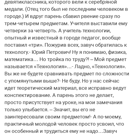
девятиклассника, которого вели к серебряной
медали. (Отец того был не последним человеком в
городе.) И вдруг парень сбавил рвение сразу по
трем-четырем предметам. Учителя выставили ему
четверки за четверть. А учитель технологии,
опытный и известный в городе педагог, вообще
поставил «три». Пожурив всех, завуч обратилась к
технологу.- Юрий Петрович! Ну я понимаю, физика,
математика… Но тройка по труду?! – Мой предмет
называется «Технология»…- Ладно, «Технология».
Вы же не будете сравнивать предмет по сложности
с упомянутыми выше?- Не буду. Но у нас сейчас
идет теоретический материал, все исправно ведут
конспектирование. А парень этого не делает,
просто присутствует на уроке, на мои замечания
только улыбается. – Значит, вы его не
заинтересовали своим предметом!- А по-моему,
практичный молодой человек просто усвоил, что
он особенный и трудиться ему не надо…Завуч