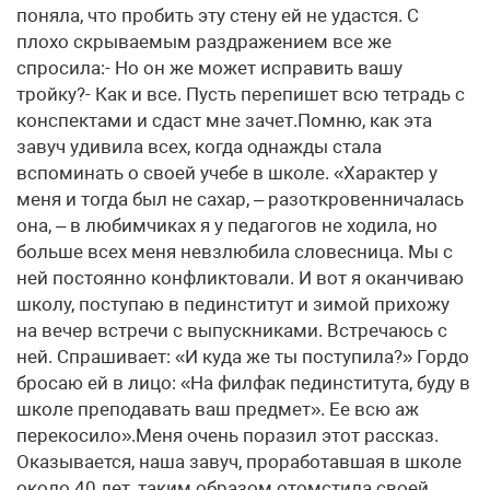
поняла, что пробить эту стену ей не удастся. С
плохо скрываемым раздражением все же
спросила:- Но он же может исправить вашу
тройку?- Как и все. Пусть перепишет всю тетрадь с
конспектами и сдаст мне зачет.Помню, как эта
завуч удивила всех, когда однажды стала
вспоминать о своей учебе в школе. «Характер у
меня и тогда был не сахар, – разоткровенничалась
она, – в любимчиках я у педагогов не ходила, но
больше всех меня невзлюбила словесница. Мы с
ней постоянно конфликтовали. И вот я оканчиваю
школу, поступаю в пединститут и зимой прихожу
на вечер встречи с выпускниками. Встречаюсь с
ней. Спрашивает: «И куда же ты поступила?» Гордо
бросаю ей в лицо: «На филфак пединститута, буду в
школе преподавать ваш предмет». Ее всю аж
перекосило».Меня очень поразил этот рассказ.
Оказывается, наша завуч, проработавшая в школе
около 40 лет, таким образом отомстила своей