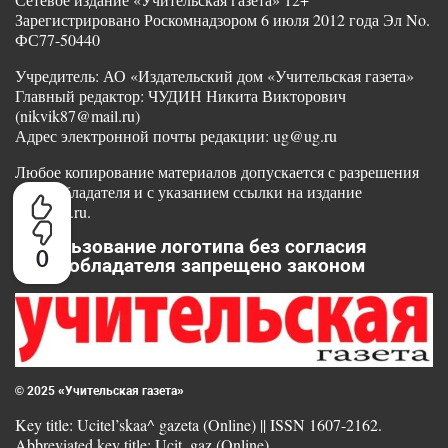
Зарегистрировано Роскомнадзором 6 июля 2012 года Эл No.
ФС77-50440
Учредитель: АО «Издательский дом «Учительская газета»
Главный редактор: ЧУДИН Никита Викторович
(nikvik87@mail.ru)
Адрес электронной почты редакции: ug@ug.ru
Любое копирование материалов допускается с разрешения
правообладателя и с указанием ссылки на издание
www.ug.ru.
Использование логотипа без согласия
0
правообладателя запрещено законом
© 2025 «Учительская газета»
Key title: Ucitel’skaa^ gazeta (Online) || ISSN 1607-2162.
Abbreviated key title: Ucit. gaz (Online)