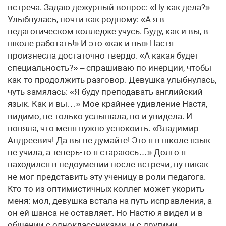
встреча. Задаю дежурный вопрос: «Ну как дела?»
Улыбнулась, почти как родному: «А я в
педагогическом колледже учусь. Буду, как и вы, в
школе работать!» И это «как и вы» Настя
произнесла достаточно твердо. «А какая будет
специальность?» – спрашиваю по инерции, чтобы
как-то продолжить разговор. Девушка улыбнулась,
чуть замялась: «Я буду преподавать английский
язык. Как и вы…» Мое крайнее удивление Настя,
видимо, не только услышала, но и увидела. И
поняла, что меня нужно успокоить. «Владимир
Андреевич! Да вы не думайте! Это я в школе язык
не учила, а теперь-то я стараюсь…» Долго я
находился в недоумении после встречи, ну никак
не мог представить эту ученицу в роли педагога.
Кто-то из оптимистичных коллег может укорить
меня: мол, девушка встала на путь исправления, а
он ей шанса не оставляет. Но Настю я видел и в
общении с одноклассниками, и с другими