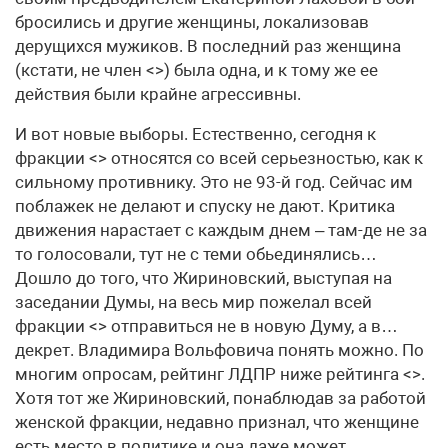
бросились и другие женщины, локализовав
дерущихся мужиков. В последний раз женщина
(кстати, не член <>) была одна, и к тому же ее
действия были крайне агрессивны.
И вот новые выборы. Естественно, сегодня к
фракции <> относятся со всей серьезностью, как к
сильному противнику. Это не 93-й год. Сейчас им
поблажек не делают и спуску не дают. Критика
движения нарастает с каждым днем – там-де не за
то голосовали, тут не с теми обьединялись…
Дошло до того, что Жириновский, выступая на
заседании Думы, на весь мир пожелал всей
фракции <> отправиться не в новую Думу, а в…
декрет. Владимира Вольфовича понять можно. По
многим опросам, рейтинг ЛДПР ниже рейтинга <>.
Хотя тот же Жириновский, понаблюдав за работой
женской фракции, недавно признал, что женщине
есть место в политике и она даже может