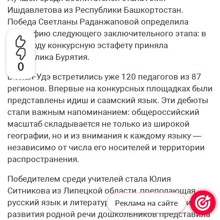
Ишдавлетова из Республики Башкортостан.
Победа Светланы Раданжаповой определила
географию следующего заключительного этапа: в
2025 году конкурсную эстафету приняла
Республика Бурятия.
0
В Улан-Удэ встретились уже 120 педагогов из 87
регионов. Впервые на конкурсных площадках были
представлены идиш и саамский язык. Эти дебюты
стали важным напоминанием: общероссийский
масштаб складывается не только из широкой
географии, но и из внимания к каждому языку —
независимо от числа его носителей и территории
распространения.
Победителем среди учителей стала Юлия
Ситникова из Липецкой области, преподающая
русский язык и литературу, а лучшие практики
Реклама на сайте
развития родной речи дошкольников представила