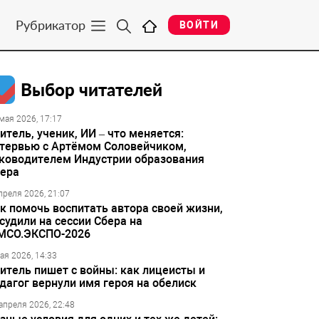
Рубрикатор
ВОЙТИ
Выбор читателей
мая 2026, 17:17
итель, ученик, ИИ – что меняется:
тервью с Артёмом Соловейчиком,
ководителем Индустрии образования
ера
преля 2026, 21:07
к помочь воспитать автора своей жизни,
судили на сессии Сбера на
МСО.ЭКСПО-2026
ая 2026, 14:33
итель пишет с войны: как лицеисты и
дагог вернули имя героя на обелиск
апреля 2026, 22:48