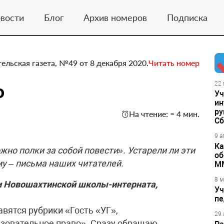
вости
Блог
Архив номеров
Подписка
тельская газета, №49 от 8 декабря 2020.
Читать номер
ю
22 
Уч
ин
ру
На чтение: ≈ 4 мин.
Сб
9 а
Ка
но полки за собой повести». Устарели ли эти
об
у – письма наших читателей.
М
8 м
и Новошахтинской школы-интерната,
Уч
пе
авятся рубрики «Гость «УГ»,
29 
азовательное право». Сразу обращаю