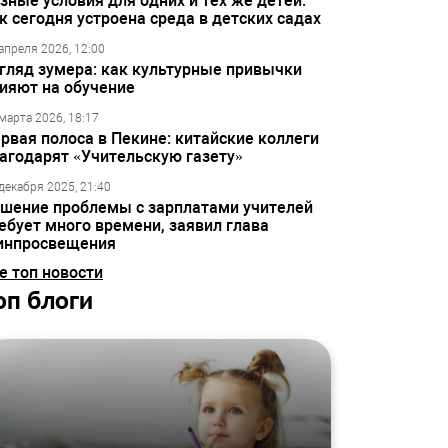
зные условия для одних и тех же детей:
к сегодня устроена среда в детских садах
апреля 2026, 12:00
гляд зумера: как культурные привычки
ияют на обучение
марта 2026, 18:17
рвая полоса в Пекине: китайские коллеги
агодарят «Учительскую газету»
декабря 2025, 21:40
шение проблемы с зарплатами учителей
ебует много времени, заявил глава
инпросвещения
е топ новости
оп блоги