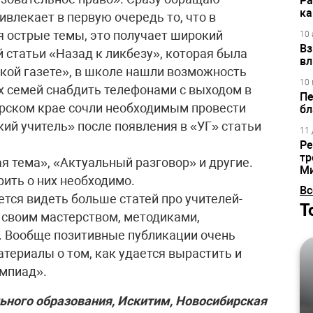
Ра
ка
ривлекает в первую очередь то, что в
 острые темы, это получает широкий
10 
Вз
й статьи «Назад к ликбезу», которая была
вл
кой газете», в школе нашли возможность
10 
х семей снабдить телефонами с выходом в
Пе
арском крае сочли необходимым провести
бл
ий учитель» после появления в «УГ» статьи
11 
Ре
тр
я тема», «Актуальный разговор» и другие.
М
рить о них необходимо.
Вс
тся видеть больше статей про учителей-
Т
ы своим мастерством, методиками,
. Вообще позитивные публикации очень
териалы о том, как удается вырастить и
импиад».
ьного образования, Искитим, Новосибирская