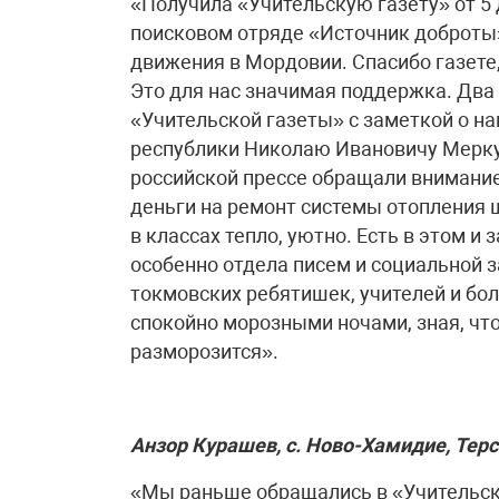
«Получила «Учительскую газету» от 5
поисковом отряде «Источник доброты»
движения в Мордовии. Спасибо газете,
Это для нас значимая поддержка. Два
«Учительской газеты» с заметкой о н
республики Николаю Ивановичу Меркуш
российской прессе обращали внимание
деньги на ремонт системы отопления шк
в классах тепло, уютно. Есть в этом и
особенно отдела писем и социальной 
токмовских ребятишек, учителей и боль
спокойно морозными ночами, зная, что
разморозится».
Анзор Курашев, с. Ново-Хамидие, Тер
«Мы раньше обращались в «Учительск