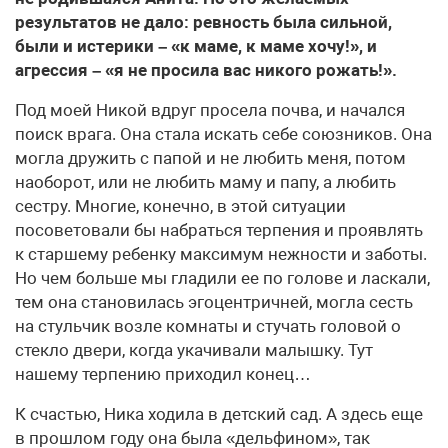
результатов не дало: ревность была сильной,
были и истерики – «к маме, к маме хочу!», и
агрессия – «я не просила вас никого рожать!».
Под моей Никой вдруг просела почва, и начался
поиск врага. Она стала искать себе союзников. Она
могла дружить с папой и не любить меня, потом
наоборот, или не любить маму и папу, а любить
сестру. Многие, конечно, в этой ситуации
посоветовали бы набраться терпения и проявлять
к старшему ребенку максимум нежности и заботы.
Но чем больше мы гладили ее по голове и ласкали,
тем она становилась эгоцентричней, могла сесть
на стульчик возле комнаты и стучать головой о
стекло двери, когда укачивали малышку. Тут
нашему терпению приходил конец…
К счастью, Ника ходила в детский сад. А здесь еще
в прошлом году она была «дельфином», так