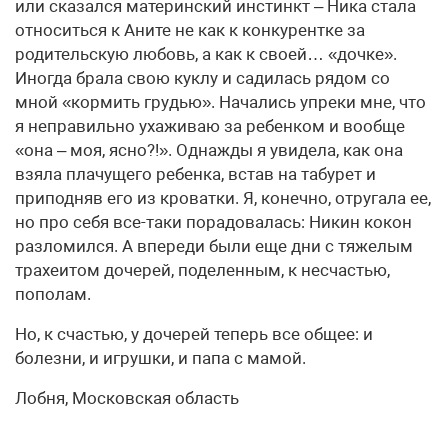
или сказался материнский инстинкт – Ника стала
относиться к Аните не как к конкурентке за
родительскую любовь, а как к своей… «дочке».
Иногда брала свою куклу и садилась рядом со
мной «кормить грудью». Начались упреки мне, что
я неправильно ухаживаю за ребенком и вообще
«она – моя, ясно?!». Однажды я увидела, как она
взяла плачущего ребенка, встав на табурет и
приподняв его из кроватки. Я, конечно, отругала ее,
но про себя все-таки порадовалась: Никин кокон
разломился. А впереди были еще дни с тяжелым
трахеитом дочерей, поделенным, к несчастью,
пополам.
Но, к счастью, у дочерей теперь все общее: и
болезни, и игрушки, и папа с мамой.
Лобня, Московская область