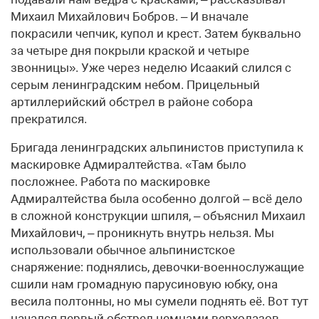
Михаил Михайлович Бобров. – И вначале
покрасили чепчик, купол и крест. Затем буквально
за четыре дня покрыли краской и четыре
звонницы». Уже через неделю Исаакий слился с
серым ленинградским небом. Прицельный
артиллерийский обстрел в районе собора
прекратился.
Бригада ленинградских альпинистов приступила к
маскировке Адмиралтейства. «Там было
посложнее. Работа по маскировке
Адмиралтейства была особенно долгой – всё дело
в сложной конструкции шпиля, – объяснил Михаил
Михайлович, – проникнуть внутрь нельзя. Мы
использовали обычное альпинистское
снаряжение: поднялись, девочки-военнослужащие
сшили нам громадную парусиновую юбку, она
весила полтонны, но мы сумели поднять её. Вот тут
начался первый обстрел немцами верхолазов.