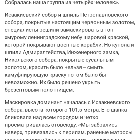
Собралась наша группа из четырёх человек».
Исаакиевский собор и шпиль Петропавловского
собора, покрытые настоящим червонным золотом,
специалисты решили замаскировать в тон
хмурому ленинградскому небу шаровой краской,
которой покрывают военные корабли. Но купола и
шпили Адмиралтейства, Инженерного замка,
Никольского собора, покрытые сусальным
золотом, красить было нельзя – смыть
камуфлирующую краску потом было бы
невозможно. Их было решено укрыть
брезентовым полотнищем.
Маскировка доминант началась с Исаакиевского
собора, высота которого 101,5 метра. Его шапка
бликовала над всем городом и четко
просматривалась отовсюду. «Мы забрались
наверх, привязались к перилам, раненые матросы
подавали нам вёдра с красками, – рассказывал