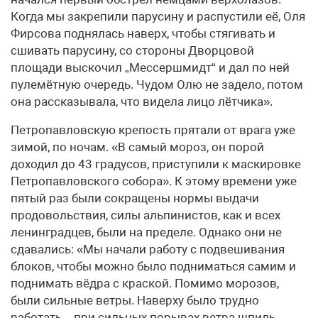
Когда мы закрепили парусину и распустили её, Оля
Фирсова поднялась наверх, чтобы стягивать и
сшивать парусину, со стороны Дворцовой
площади выскочил „Мессершмидт“ и дал по ней
пулемётную очередь. Чудом Олю не задело, потом
она рассказывала, что видела лицо лётчика».
Петропавловскую крепость прятали от врага уже
зимой, по ночам. «В самый мороз, он порой
доходил до 43 градусов, приступили к маскировке
Петропавловского собора». К этому времени уже
пятый раз были сокращены нормы выдачи
продовольствия, силы альпинистов, как и всех
ленинградцев, были на пределе. Однако они не
сдавались: «Мы начали работу с подвешивания
блоков, чтобы можно было подниматься самим и
поднимать вёдра с краской. Помимо морозов,
были сильные ветры. Наверху было трудно
работать – при сильных порывах ветра шпиль