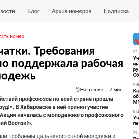
вости
Блог
Архив номеров
Подписка
тать номер
атки. Требования
22 
Уч
но поддержала рабочая
ин
ру
лодежь
Сб
9 а
На чтение: ≈ 7 мин.
Ка
об
ействий профсоюзов по всей стране прошла
М
уд!». В Хабаровске в ней принял участие
8 м
Акция началась с молодежного профсоюзного
Уч
ий Восток!».
пе
29 
или проблемы дальневосточной молодежи и