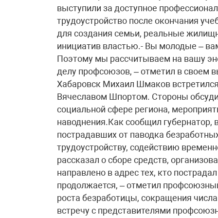
выступили за доступное профессионал
трудоустройство после окончания уч
для создания семьи, реальные жили
инициатив властью.- Вы молодые – вам
Поэтому мы рассчитываем на вашу эне
делу профсоюзов, – отметил в своем в
Хабаровск Михаил Шмаков встретился
Вячеславом Шпортом. Стороны обсуди
социальной сфере региона, мероприят
наводнения.Как сообщил губернатор, 
пострадавших от паводка безработных
трудоустройству, содействию времен
рассказал о сборе средств, организо
направлено в адрес тех, кто пострада
продолжается, – отметил профсоюзный 
роста безработицы, сокращения числ
встречу с представителями профсоюзн