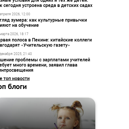
зные условия для одних и тех же детей:
к сегодня устроена среда в детских садах
апреля 2026, 12:00
гляд зумера: как культурные привычки
ияют на обучение
марта 2026, 18:17
рвая полоса в Пекине: китайские коллеги
агодарят «Учительскую газету»
декабря 2025, 21:40
шение проблемы с зарплатами учителей
ебует много времени, заявил глава
инпросвещения
е топ новости
оп блоги