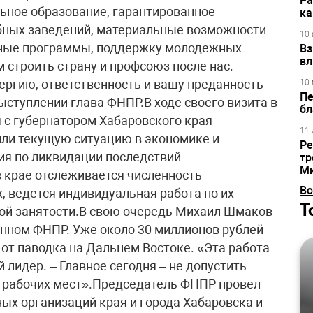
Ра
ьное образование, гарантированное
ка
ебных заведений, материальные возможности
10 
щные программы, поддержку молодежных
Вз
вл
 строить страну и профсоюз после нас.
ргию, ответственность и вашу преданность
10 
Пе
ыступлении глава ФНПР.В ходе своего визита в
бл
 с губернатором Хабаровского края
11 
ли текущую ситуацию в экономике и
Ре
ия по ликвидации последствий
тр
М
в крае отслеживается численность
Вс
, ведется индивидуальная работа по их
Т
ной занятости.В свою очередь Михаил Шмаков
ванном ФНПР. Уже около 30 миллионов рублей
л от паводка на Дальнем Востоке. «Эта работа
лидер. – Главное сегодня – не допустить
а рабочих мест».Председатель ФНПР провел
ых организаций края и города Хабаровска и