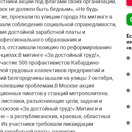
стники акции под флагами своих организаций,
век не должен быть бедным», «Не будь
ие, проехали по улицам города.На митинге в
али соблюдения социальной справедливости,
ия достойной заработной платы и
Ес
рофессионального образования и
ин
ста, отстаивали позицию по реформированию
«
нципах.В митинге «За достойный труд!»,
участие 500 профактивистов Кабардино-
лей трудовых коллективов предприятий и
ний Белгородчины вышли на улицы 7 октября,
болевшим проблемам.В Москве акция
ионных пикетов у станций метрополитена.
листовки, разъясняющие цели, задачи и
союзов «За достойный труд!».Митинги и
не – в республиканских, краевых, областных
. Их участники требовали ликвидации
й заработной платы, развития