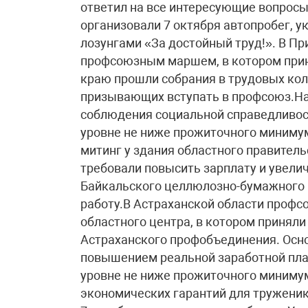
ответил на все интересующие вопро
организовали 7 октября автопробег, 
лозунгами «За достойный труд!». В 
профсоюзным маршем, в котором приня
краю прошли собрания в трудовых кол
призывающих вступать в профсоюз.На 
соблюдения социальной справедливост
уровне не ниже прожиточного минимум
митинг у здания областного правитель
требовали повысить зарплату и увели
Байкальского целлюлозно-бумажного к
работу.В Астраханской области профс
областного центра, в котором приняли
Астраханского профобъединения. Осн
повышением реальной заработной пла
уровне не ниже прожиточного миниму
экономических гарантий для труженик