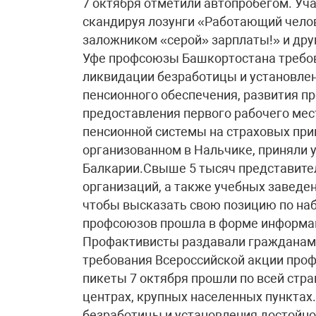
7 октября отметили автопробегом. Уча
скандируя лозунги «Работающий чело
заложником «серой» зарплаты!» и друг
Уфе профсоюзы Башкортостана требов
ликвидации безработицы и установлен
пенсионного обеспечения, развития п
предоставления первого рабочего ме
пенсионной системы на страховых при
организованном в Нальчике, приняли 
Балкарии.Свыше 5 тысяч представите
организаций, а также учебных заведе
чтобы высказать свою позицию по на
профсоюзов прошла в форме информац
Профактивисты раздавали гражданам 
требования Всероссийской акции проф
пикеты 7 октября прошли по всей стра
центрах, крупных населенных пунктах
безработицы и установления достойно