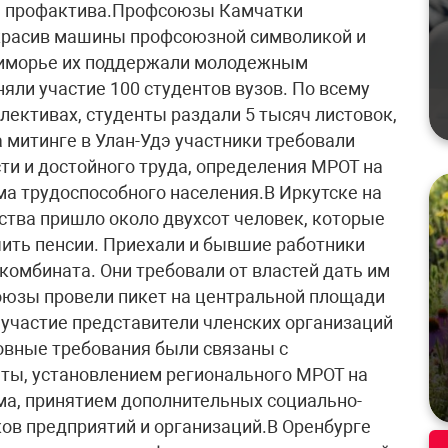
сы профактива.Профсоюзы Камчатки
украсив машины профсоюзной символикой и
Приморье их поддержали молодежным
ли участие 100 студентов вузов. По всему
лективах, студенты раздали 5 тысяч листовок,
митинге в Улан-Удэ участники требовали
и и достойного труда, определения МРОТ на
а трудоспособного населения.В Иркутске на
ства пришло около двухсот человек, которые
чить пенсии. Приехали и бывшие работники
омбината. Они требовали от властей дать им
оюзы провели пикет на центральной площади
 участие представители членских организаций
овные требования были связаны с
ты, установлением регионального МРОТ на
ма, принятием дополнительных социально-
ов предприятий и организаций.В Оренбурге