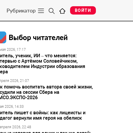
Рубрикатор
ВОЙТИ
Выбор читателей
мая 2026, 17:17
итель, ученик, ИИ – что меняется:
тервью с Артёмом Соловейчиком,
ководителем Индустрии образования
ера
преля 2026, 21:07
к помочь воспитать автора своей жизни,
судили на сессии Сбера на
МСО.ЭКСПО-2026
ая 2026, 14:33
итель пишет с войны: как лицеисты и
дагог вернули имя героя на обелиск
апреля 2026, 22:48