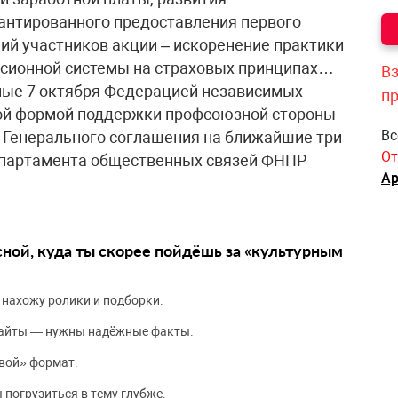
антированного предоставления первого
ний участников акции – искоренение практики
нсионной системы на страховых принципах…
Вз
ные 7 октября Федерацией независимых
п
ой формой поддержки профсоюзной стороны
Вс
 Генерального соглашения на ближайшие три
От
епартамента общественных связей ФНПР
Ар
сной, куда ты скорее пойдёшь за «культурным
 нахожу ролики и подборки.
сайты — нужны надёжные факты.
вой» формат.
 погрузиться в тему глубже.