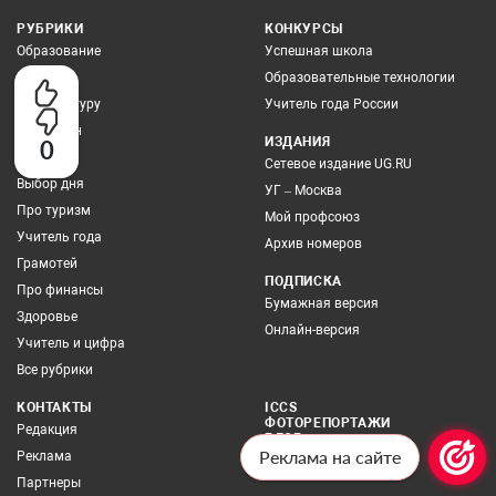
РУБРИКИ
КОНКУРСЫ
Образование
Успешная школа
Наука
Образовательные технологии
Про культуру
Учитель года России
Про закон
ИЗДАНИЯ
0
Экология
Сетевое издание UG.RU
Выбор дня
УГ – Москва
Про туризм
Мой профсоюз
Учитель года
Архив номеров
Грамотей
ПОДПИСКА
Про финансы
Бумажная версия
Здоровье
Онлайн-версия
Учитель и цифра
Все рубрики
КОНТАКТЫ
ICCS
ФОТОРЕПОРТАЖИ
Редакция
БЛОГ
Реклама на сайте
Реклама
Партнеры