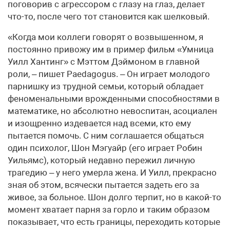
поговорив с агрессором с глазу на глаз, делает
что-то, после чего тот становится как шелковый.
«Когда мои коллеги говорят о возвышенном, я
постоянно привожу им в пример фильм «Умница
Уилл Хантинг» с Мэттом Дэймоном в главной
роли, – пишет Paedagogus. – Он играет молодого
парнишку из трудной семьи, который обладает
феноменальными врожденными способностями в
математике, но абсолютно невоспитан, асоциален
и изощренно издевается над всеми, кто ему
пытается помочь. С ним соглашается общаться
один психолог, Шон Мэгуайр (его играет Робин
Уильямс), который недавно пережил личную
трагедию – у него умерла жена. И Уилл, прекрасно
зная об этом, всячески пытается задеть его за
живое, за больное. Шон долго терпит, но в какой-то
момент хватает парня за горло и таким образом
показывает, что есть границы, переходить которые