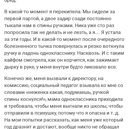
бред.
В какой-то момент я перекипела. Мы сидели за
первой партой, а двое задир сзади постоянно
тыкали нам в спины ручками. Ника уже сто раз
попросила так не делать и не лезть, а я… Я устала
за эти годы. И в какой-то момент после очередного
болезненного тычка повернулась и резко воткнула
ручку в ладонь однокласснику. Насквозь. И с таким
кайфом смотрела, как он корчится, как зажимает
дырку в руке, у меня внутри будто ликовало все.
Конечно же, меня вызвали к директору, на
комиссию, социальный педагог взывала ко мне со
словами «неженка какая, подумаешь, ручкой
спины коснулся!», мама одноклассника приходила
и требовала, чтобы меня выгнали из школы, чтобы
отправили в психушку, потому что я опасна и т. д.
На мои попытки рассказать, как меня уже который
год дразнят и достают, вообще никто не обращал