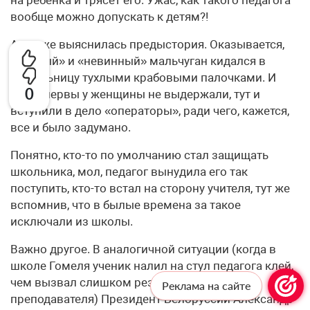
на ребенка и трясет его. Ужас, как такого педагога
вообще можно допускать к детям?!
А позже выяснилась предыстория. Оказывается,
«бедный» и «невинный» мальчуган кидался в
учительницу тухлыми крабовыми палочками. И
0
когда нервы у женщины не выдержали, тут и
вступили в дело «операторы», ради чего, кажется,
все и было задумано.
Понятно, кто-то по умолчанию стал защищать
школьника, мол, педагог вынудила его так
поступить, кто-то встал на сторону учителя, тут же
вспомнив, что в былые времена за такое
исключали из школы.
Важно другое. В аналогичной ситуации (когда в
школе Гомеля ученик налил на стул педагога клей,
чем вызвал слишком резкую реакцию
Реклама на сайте
преподавателя) Президент Белоруссии Александр