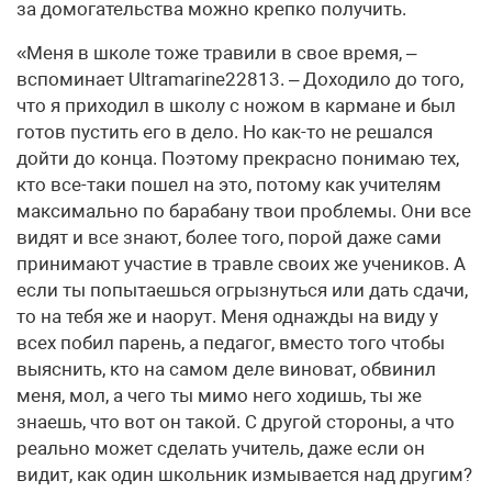
за домогательства можно крепко получить.
«Меня в школе тоже травили в свое время, –
вспоминает Ultra­marine22813. – Доходило до того,
что я приходил в школу с ножом в кармане и был
готов пустить его в дело. Но как-то не решался
дойти до конца. Поэтому прекрасно понимаю тех,
кто все-таки пошел на это, потому как учителям
максимально по барабану твои проблемы. Они все
видят и все знают, более того, порой даже сами
принимают участие в травле своих же учеников. А
если ты попытаешься огрызнуться или дать сдачи,
то на тебя же и наорут. Меня однажды на виду у
всех побил парень, а педагог, вместо того чтобы
выяснить, кто на самом деле виноват, обвинил
меня, мол, а чего ты мимо него ходишь, ты же
знаешь, что вот он такой. С другой стороны, а что
реально может сделать учитель, даже если он
видит, как один школьник измывается над другим?