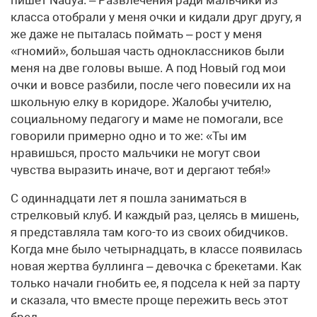
пишет Nadya. – Развлечения ради мальчики из
класса отобрали у меня очки и кидали друг другу, я
же даже не пыталась поймать – рост у меня
«гномий», большая часть одноклассников были
меня на две головы выше. А под Новый год мои
очки и вовсе разбили, после чего повесили их на
школьную елку в коридоре. Жалобы учителю,
социальному педагогу и маме не помогали, все
говорили примерно одно и то же: «Ты им
нравишься, просто мальчики не могут свои
чувства выразить иначе, вот и дергают тебя!»
С одиннадцати лет я пошла заниматься в
стрелковый клуб. И каждый раз, целясь в мишень,
я представляла там кого-то из своих обидчиков.
Когда мне было четырнадцать, в классе появилась
новая жертва буллинга – девочка с брекетами. Как
только начали гнобить ее, я подсела к ней за парту
и сказала, что вместе проще пережить весь этот