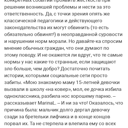
конкретных событий проявить жесткость при
решении возникшей проблемы и нести за это
ответственность. Да, с точки зрения опять же
классической педагогики и действующего
законодательства их могут обвинить (то есть
обязательно обвинят!) в не­оправданной суровости
и нарушении норм морали. Но давайте-ка спросим
мнение обычных граждан, что они думают по
этому поводу. И не окажется ли вдруг, что те самые
нормы у нас какие-то странные, если защищают
зло больше, чем добро? Достаточно почитать
истории, которыми социальные сети просто
забиты. «Мою знакомую маму 15‑летней девочки
вызвали в школу «на ковер», мол, ее дочка избила
одноклассника, разбила нос хорошему парню. –
рассказывает MarinaL. – И ни за что! Оказалось, что
причина была: мальчик долго дергал девочку
сзади за бретельки лифчика и в конце концов
порвал их. Та не стерпела и влепила ему со всех