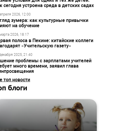
зные условия для одних и тех же детей:
к сегодня устроена среда в детских садах
апреля 2026, 12:00
гляд зумера: как культурные привычки
ияют на обучение
марта 2026, 18:17
рвая полоса в Пекине: китайские коллеги
агодарят «Учительскую газету»
декабря 2025, 21:40
шение проблемы с зарплатами учителей
ебует много времени, заявил глава
инпросвещения
е топ новости
оп блоги