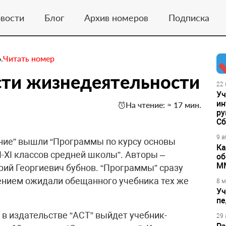
вости
Блог
Архив номеров
Подписка
.
Читать номер
сти жизнедеятельности
22 
Уч
ин
На чтение: ≈ 17 мин.
ру
Сб
9 а
ение” вышли “Программы по курсу основы
Ка
-ХI классов средней школы”. Авторы –
об
М
рий Георгиевич бубнов. “Программы” сразу
пением ожидали обещанного учебника тех же
8 м
Уч
пе
 в издательстве “АСТ” выйдет учебник-
29 