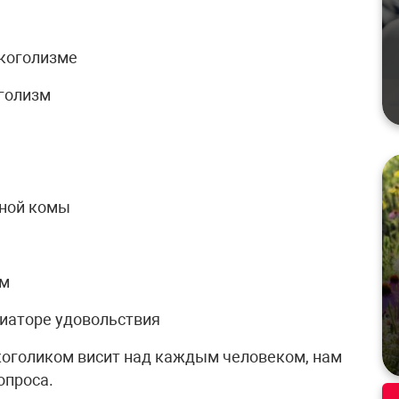
лкоголизме
голизм
ьной комы
ом
диаторе удовольствия
лкоголиком висит над каждым человеком, нам
опроса.