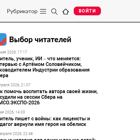
Рубрикатор
ВОЙТИ
Выбор читателей
мая 2026, 17:17
итель, ученик, ИИ – что меняется:
тервью с Артёмом Соловейчиком,
ководителем Индустрии образования
ера
преля 2026, 21:07
к помочь воспитать автора своей жизни,
судили на сессии Сбера на
МСО.ЭКСПО-2026
ая 2026, 14:33
итель пишет с войны: как лицеисты и
дагог вернули имя героя на обелиск
апреля 2026, 22:48