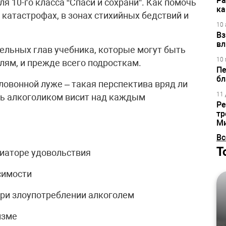
Ра
я 10-го класса “Спаси и сохрани”. Как помочь
ка
 катастрофах, в зонах стихийных бедствий и
10 
Вз
вл
льных глав учебника, которые могут быть
10 
лям, и прежде всего подросткам.
Пе
бл
зловонной луже – такая перспектива вряд ли
11 
ать алкоголиком висит над каждым
Ре
тр
М
Вс
Т
диаторе удовольствия
симости
при злоупотреблении алкоголем
изме