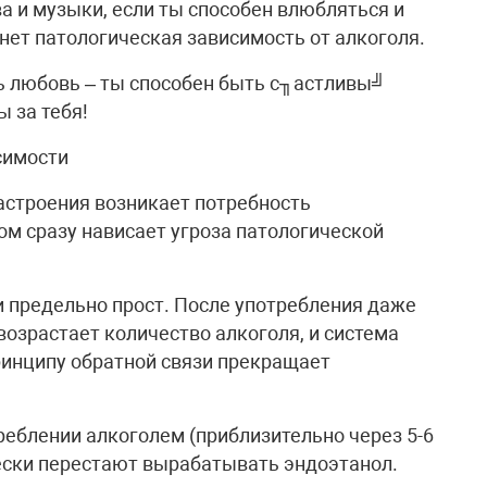
ва и музыки, если ты способен влюбляться и
кнет патологическая зависимость от алкоголя.
ь любовь – ты способен быть с╖астливы╝
 за тебя!
симости
астроения возникает потребность
ом сразу нависает угроза патологической
 предельно прост. После употребления даже
 возрастает количество алкоголя, и система
ринципу обратной связи прекращает
реблении алкоголем (приблизительно через 5-6
ески перестают вырабатывать эндоэтанол.