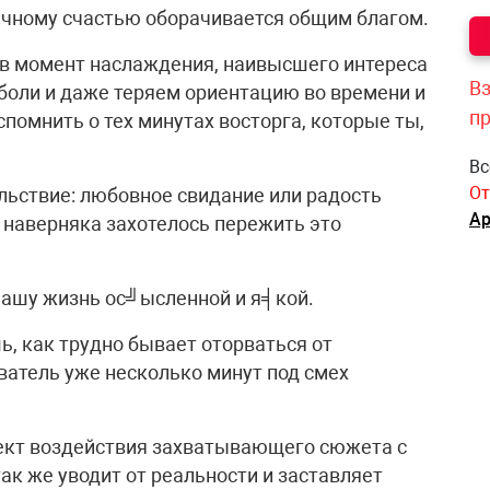
ичному счастью оборачивается общим благом.
у в момент наслаждения, наивысшего интереса
Вз
боли и даже теряем ориентацию во времени и
п
помнить о тех минутах восторга, которые ты,
Вс
От
льствие: любовное свидание или радость
Ар
 наверняка захотелось пережить это
нашу жизнь ос╝ысленной и я╡кой.
ь, как трудно бывает оторваться от
ватель уже несколько минут под смех
ект воздействия захватывающего сюжета с
ак же уводит от реальности и заставляет