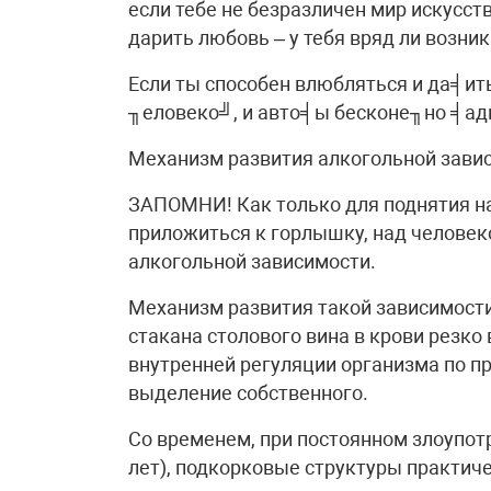
если тебе не безразличен мир искусст
дарить любовь – у тебя вряд ли возни
Если ты способен влюбляться и да╡ит
╖еловеко╝, и авто╡ы бесконе╖но ╡ады
Механизм развития алкогольной зави
ЗАПОМНИ! Как только для поднятия н
приложиться к горлышку, над человек
алкогольной зависимости.
Механизм развития такой зависимости
стакана столового вина в крови резко
внутренней регуляции организма по п
выделение собственного.
Со временем, при постоянном злоупот
лет), подкорковые структуры практич