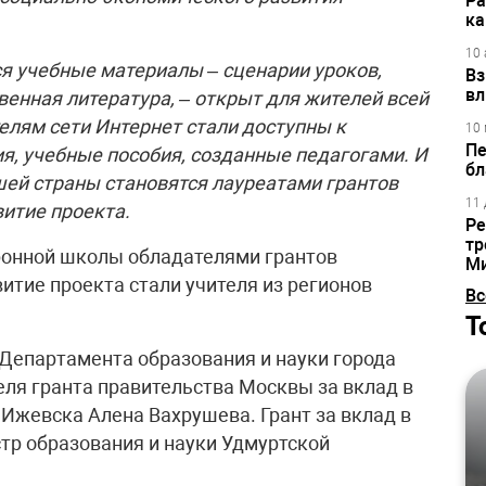
Ра
ка
10 
ся учебные материалы – сценарии уроков,
Вз
вл
енная литература, – открыт для жителей всей
телям сети Интернет стали доступны к
10 
Пе
я, учебные пособия, созданные педагогами. И
бл
шей страны становятся лауреатами грантов
11 
витие проекта.
Ре
тр
ронной школы обладателями грантов
М
итие проекта стали учителя из регионов
Вс
Т
Департамента образования и науки города
ля гранта правительства Москвы за вклад в
з Ижевска Алена Вахрушева. Грант за вклад в
тр образования и науки Удмуртской