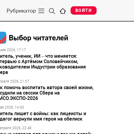
Рубрикатор
ВОЙТИ
Выбор читателей
мая 2026, 17:17
итель, ученик, ИИ – что меняется:
тервью с Артёмом Соловейчиком,
ководителем Индустрии образования
ера
преля 2026, 21:07
к помочь воспитать автора своей жизни,
судили на сессии Сбера на
МСО.ЭКСПО-2026
ая 2026, 14:33
итель пишет с войны: как лицеисты и
дагог вернули имя героя на обелиск
апреля 2026, 22:48