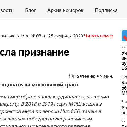
вости
Блог
Архив номеров
Подписка
льская газета, №08 от 25 февраля 2020.
Читать номер
сла признание
22 
Уч
ин
ру
Сб
На чтение: ≈ 9 мин.
9 а
Ка
ндовать на московский грант
об
М
ила мир образования кардинально, позволив
8 м
каждому. В 2018 и 2019 годах МЭШ вошла в
Уч
роектов мира по версии HundrED, также в
пе
ная школа» победил на Всероссийском
29 
 социально-экономического развития