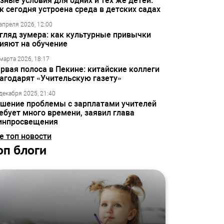
зные условия для одних и тех же детей:
к сегодня устроена среда в детских садах
апреля 2026, 12:00
гляд зумера: как культурные привычки
ияют на обучение
марта 2026, 18:17
рвая полоса в Пекине: китайские коллеги
агодарят «Учительскую газету»
декабря 2025, 21:40
шение проблемы с зарплатами учителей
ебует много времени, заявил глава
инпросвещения
е топ новости
оп блоги