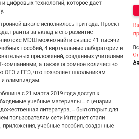
 и цифровых технологий, которое дает
у.
тронной школе исполнилось три года. Проект
Вз
ода, гранты за вклад в его развитие
п
иблиотеке МЭШ можно найти свыше 41 тысячи
Вс
учебных пособий, 4 виртуальные лаборатории и
От
овательных приложений, созданных учителями
Ар
Т-компаниями, а также огромное количество
 ОГЭ и ЕГЭ, что позволяет школьникам
 и олимпиадам.
янина с 21 марта 2019 года доступ к
обходимые учебные материалы – сценарии
удожественная литература, – был открыт для
Всем пользователям сети Интернет стали
ы, приложения, учебные пособия, созданные