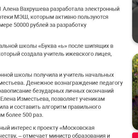
1 Алена Вахрушева разработала электронный
отеки МЭШ, которым активно пользуются
змере 50000 рублей за разработку
альной школы «Буква «ь» после шипящих в
оторый создала учитель ижевского лицея,
онной школы получила и учитель начальных
местьева. Денежное вознаграждение педагогу
Правописание безударных личных окончаний
 Елена Изместьева, позволяет ученикам
ла и составить алгоритм правильного
м более 500 раз.
мный интерес к проекту «Московская
еству, – отмечает министр образования и