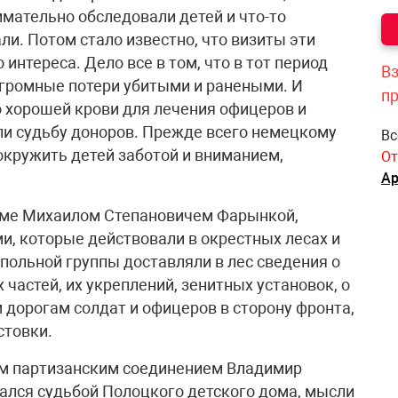
имательно обследовали детей и что-то
и. Потом стало известно, что визиты эти
интереса. Дело все в том, что в тот период
Вз
огромные потери убитыми и ранеными. И
п
 хорошей крови для лечения офицеров и
ли судьбу доноров. Прежде всего немецкому
Вс
кружить детей заботой и вниманием,
От
Ар
доме Михаилом Степановичем Фарынкой,
и, которые действовали в окрестных лесах и
дпольной группы доставляли в лес сведения о
астей, их укреплений, зенитных установок, о
дорогам солдат и офицеров в сторону фронта,
стовки.
м партизанским соединением Владимир
ался судьбой Полоцкого детского дома, мысли