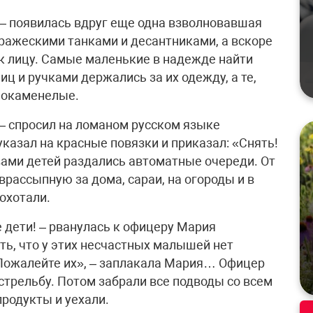
 – появилась вдруг еще одна взволновавшая
 вражескими танками и десантниками, а вскоре
к лицу. Самые маленькие в надежде найти
ц и ручками держались за их одежду, а те,
о окаменелые.
 – спросил на ломаном русском языке
казал на красные повязки и приказал: «Снять!
вами детей раздались автоматные очереди. От
врассыпную за дома, сараи, на огороды и в
хохотали.
е дети! – рванулась к офицеру Мария
ть, что у этих несчастных малышей нет
«Пожалейте их», – заплакала Мария… Офицер
стрельбу. Потом забрали все подводы со всем
 продукты и уехали.