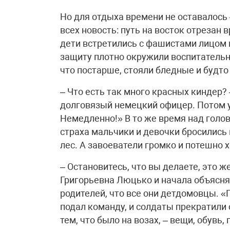
Но для отдыха времени не оставалось
всех новость: путь на восток отрезан
дети встретились с фашистами лицом 
защиту плотно окружили воспитательни
что постарше, стояли бледные и будт
– Что есть так много красных киндер?
долговязый немецкий офицер. Потом у
Немедленно!» В то же время над голо
страха мальчики и девочки бросились 
лес. А завоеватели громко и потешно 
– Остановитесь, что вы делаете, это ж
Григорьевна Люцько и начала объясня
родителей, что все они детдомовцы. 
подал команду, и солдаты прекратили 
тем, что было на возах, – вещи, обувь,