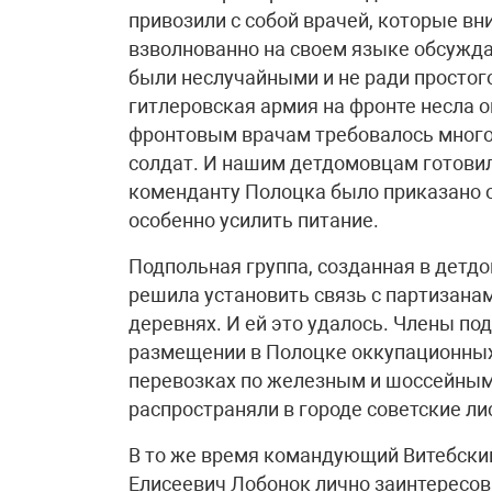
привозили с собой врачей, которые вн
взволнованно на своем языке обсуждал
были неслучайными и не ради простого 
гитлеровская армия на фронте несла 
фронтовым врачам требовалось много
солдат. И нашим детдомовцам готови
коменданту Полоцка было приказано о
особенно усилить питание.
Подпольная группа, созданная в дет
решила установить связь с партизанам
деревнях. И ей это удалось. Члены по
размещении в Полоцке оккупационных ч
перевозках по железным и шоссейным 
распространяли в городе советские ли
В то же время командующий Витебски
Елисеевич Лобонок лично заинтересов