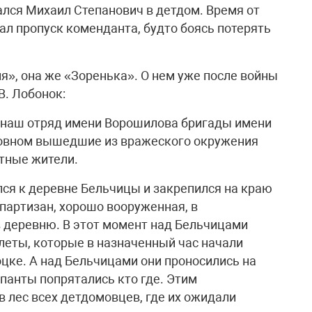
лся Михаил Степанович в детдом. Время от
ал пропуск коменданта, будто боясь потерять
я», она же «Зоренька». О нем уже после войны
В. Лобонок:
л наш отряд имени Ворошилова бригады имени
сновном вышедшие из вражеского окружения
тные жители.
ся к деревне Бельчицы и закрепился на краю
партизан, хорошо вооруженная, в
 деревню. В этот момент над Бельчицами
еты, которые в назначенный час начали
цке. А над Бельчицами они проносились на
панты попрятались кто где. Этим
 лес всех детдомовцев, где их ожидали