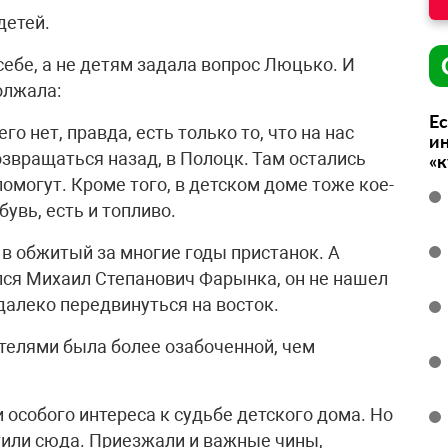
детей.
себе, а не детям задала вопрос Люцько. И
олжала:
Ес
го нет, правда, есть только то, что на нас
ин
возвращаться назад, в Полоцк. Там остались
«
омогут. Кроме того, в детском доме тоже кое-
бувь, есть и топливо.
в обжитый за многие годы пристанок. А
лся Михаил Степанович Фарынка, он не нашел
далеко передвинуться на восток.
ателями была более озабоченной, чем
особого интереса к судьбе детского дома. Но
стили сюда. Приезжали и важные чины,