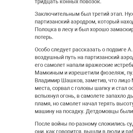
тридцать конных повозок.
Заключительным был третий этап. Ну
партизанский аэродром, который нахо
Полоцка в лесу и был хорошо замаскир
потерь.
Особо следует рассказать о подвиге 
воздушный путь на партизанский аэро
его самолет напали вражеские истреби
Мамкиным и изрешетили фюзеляж, пул
Владимир Шашков, заметив, что лицо 
места, сорвал с головы шапку и стал
вспыхнул огонь, в самолете запахло 
пламя, но самолет начал терять высо
машину на посадку. Детдомовцы были 
После войны по-разному сложились су
они, как говорится, вышли в люди и ра