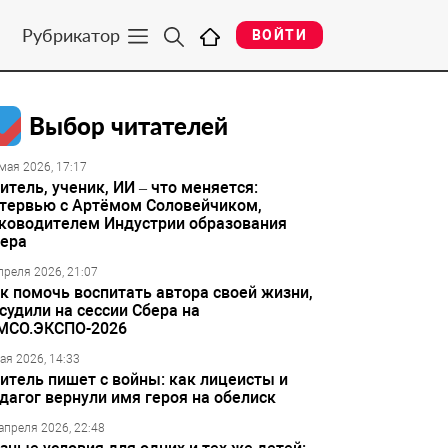
Рубрикатор
ВОЙТИ
Выбор читателей
мая 2026, 17:17
итель, ученик, ИИ – что меняется:
тервью с Артёмом Соловейчиком,
ководителем Индустрии образования
ера
преля 2026, 21:07
к помочь воспитать автора своей жизни,
судили на сессии Сбера на
МСО.ЭКСПО-2026
ая 2026, 14:33
итель пишет с войны: как лицеисты и
дагог вернули имя героя на обелиск
апреля 2026, 22:48