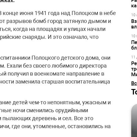
ужках.
Ра
ка
В конце июня 1941 года над Полоцком в небе
10 
 от разрывов бомб город затянуло дымом и
Вз
вл
ься, когда на площадях и улицах начали
рийские снаряды. И это означало, что
10 
Пе
бл
спитанники Полоцкого детского дома, они
11 
Ре
ким. Ехали без своего любимого директора
тр
ый получил в военкомате направление в
М
лжности заменила старшая воспитательница
Вс
Т
ание детей чем-то непонятным, ужасным и
тные ночи сменились орудийными
 пылающих деревень и сел. Все это
чи, где они, утомленные, остановились на