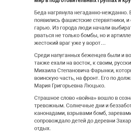
мир в подготовительных группах и кр
Беда нагрянула негаданно-нежданно. 
появились фашистские стервятники, и
гарью. Из города люди начали выбират
рваться не только бомбы, но и артилле
жестокий враг уже у ворот…
Среди напуганных беженцев были и во
также ехали на восток, к своим, русс
Михаила Степановича Фарынки, котор
воинскую часть, на фронт. Его по до
Мария Григорьевна Люцько.
Страшное слово «война» вошло в созн
тревожным. Солнечные дни и беззабо
канонадами, взрывами бомб, заревами
сопровождало детей до деревни Захари
отдых.