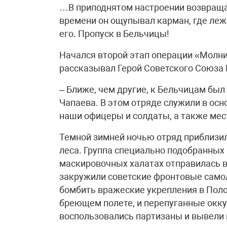
…В приподнятом настроении возвраща
времени он ощупывал карман, где леж
его. Пропуск в Бельчицы!
Начался второй этап операции «Молни
рассказывал Герой Советского Союза 
– Ближе, чем другие, к Бельчицам бы
Чапаева. В этом отряде служили в о
наши офицеры и солдаты, а также мес
Темной зимней ночью отряд приблизил
леса. Группа специально подобранных 
маскировочных халатах отправилась в
закружили советские фронтовые самол
бомбить вражеские укрепления в Поло
бреющем полете, и перепуганные окку
воспользовались партизаны и вывели в