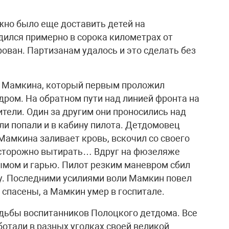
жно было еще доставить детей на
дился примерно в сорока километрах от
ован. Партизанам удалось и это сделать без
А. Мамкина, который первым проложил
дром. На обратном пути над линией фронта на
тели. Один за другим они проносились над
и попали и в кабину пилота. Детдомовец
Мамкина заливает кровь, вскочил со своего
 осторожно вытирать… Вдруг на фюзеляже
дымом и гарью. Пилот резким маневром сбил
ту. Последними усилиями воли Мамкин повел
спасены, а Мамкин умер в госпитале.
дьбы воспитанников Полоцкого детдома. Все
ботали в разных уголках своей великой