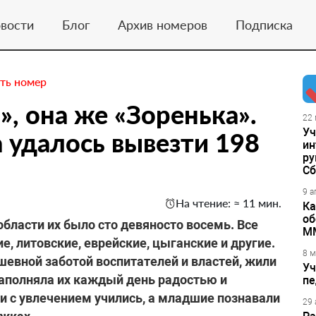
вости
Блог
Архив номеров
Подписка
ть номер
, она же «Зоренька».
22 
Уч
а удалось вывезти 198
ин
ру
Сб
9 а
На чтение: ≈ 11 мин.
Ка
об
бласти их было сто девяносто восемь. Все
М
ие, литовские, еврейские, цыганские и другие.
8 м
евной заботой воспитателей и властей, жили
Уч
 наполняла их каждый день радостью и
пе
и с увлечением учились, а младшие познавали
29 