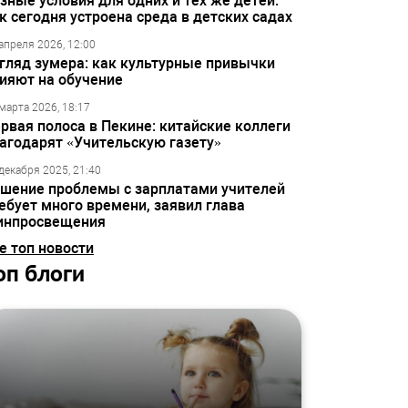
зные условия для одних и тех же детей:
к сегодня устроена среда в детских садах
апреля 2026, 12:00
гляд зумера: как культурные привычки
ияют на обучение
марта 2026, 18:17
рвая полоса в Пекине: китайские коллеги
агодарят «Учительскую газету»
декабря 2025, 21:40
шение проблемы с зарплатами учителей
ебует много времени, заявил глава
инпросвещения
е топ новости
оп блоги