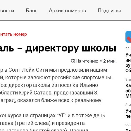
вости
Блог
Архив номеров
Подписка
итать номер
ль – директору школы
22 
Уч
ин
На чтение: ≈ 2 мин.
ру
гр в Солт-Лейк-Сити мы предложили нашим
Сб
й, которые завоюют российские спортсмены.
9 а
оз: директор школы из поселка Ильино
Ка
об
области Юрий Сатаев, предсказавший 8
М
наград, оказался ближе всех к реальному
8 м
Уч
онкурса на страницах “УГ” и в тот же день
пе
аева (третий слева) и президента
29 
а Тягачева (шестой слева). Леонид