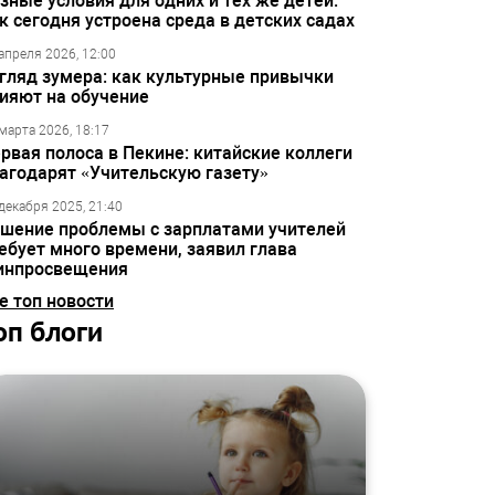
зные условия для одних и тех же детей:
к сегодня устроена среда в детских садах
апреля 2026, 12:00
гляд зумера: как культурные привычки
ияют на обучение
марта 2026, 18:17
рвая полоса в Пекине: китайские коллеги
агодарят «Учительскую газету»
декабря 2025, 21:40
шение проблемы с зарплатами учителей
ебует много времени, заявил глава
инпросвещения
е топ новости
оп блоги