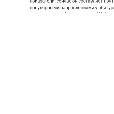
показатели: сейчас он составляет поч
популярными направлениями у абитури
программным обеспечением» (48,6 тыс
тысячи), «Туризм и гостеприимство» (
ремонт автотранспортных средств» (28
зданий и сооружений» (25,2 тысячи).
Вице-премьер Дмитрий Чернышенко за
федерального проекта «Профессионал
получили рекордное число заявлений о
показывает: рабочие специальности ст
число самых востребованных у ребят 
подчеркнул он.
Министр просвещения Сергей Кравцов
образовательных кластеров и осознан
квалифицированные кадры сегодня о
итоги приёмной кампании наглядно де