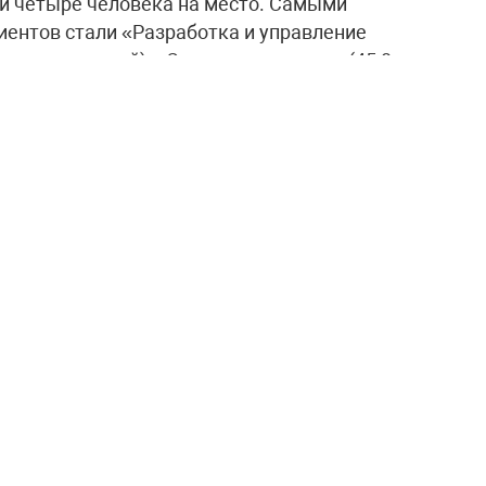
ти четыре человека на место. Самыми
ентов стали «Разработка и управление
ячи заявлений), «Сестринское дело» (45,8
30,3 тысячи), «Техническое обслуживание и
,7 тысячи) и «Строительство и эксплуатация
явил, что колледжи и техникумы — участники
итет» нацпроекта «Молодежь и дети»
т абитуриентов в этом году. «Такой результат
ановятся популярнее, и, что особенно важно, в
входят технические направления», —
 связал рост интереса с эффективностью
ным выбором молодёжи, которая видит, что
собенно нужны экономике. «Промежуточные
монстрируют устойчивый рост интереса