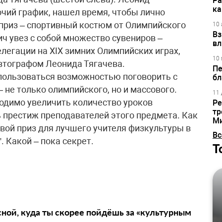
Ра
ка
очий график, нашел время, чтобы лично
 приз – спортивный костюм от Олимпийского
10 
Вз
ч увез с собой множество сувениров –
вл
легации на XIX зимних Олимпийских играх,
10 
втографом Леонида Тягачева.
Пе
спользоваться возможностью поговорить с
бл
 не только олимпийского, но и массового.
11 
ходимо увеличить количество уроков
Ре
тр
ь престиж преподавателей этого предмета. Как
М
вой приз для лучшего учителя физкультуры в
Вс
. Какой – пока секрет.
Т
сной, куда ты скорее пойдёшь за «культурным