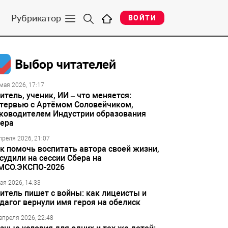
Рубрикатор
ВОЙТИ
Выбор читателей
мая 2026, 17:17
итель, ученик, ИИ – что меняется:
тервью с Артёмом Соловейчиком,
ководителем Индустрии образования
ера
преля 2026, 21:07
к помочь воспитать автора своей жизни,
судили на сессии Сбера на
МСО.ЭКСПО-2026
ая 2026, 14:33
итель пишет с войны: как лицеисты и
дагог вернули имя героя на обелиск
апреля 2026, 22:48