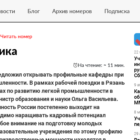
вости
Блог
Архив номеров
Подписка
.
Читать номер
ика
22 
Уч
ин
На чтение: ≈ 11 мин.
ру
редложил открывать профильные кафедры при
Сб
ленности. В рамках рабочей поездки в Рязань
9 а
рах по развитию легкой промышленности в
Ка
об
нистр образования и науки Ольга Васильева.
М
ность России постепенно выходит на
8 м
одимо наращивать кадровый потенциал
Уч
бое внимание на подготовку молодых
пе
разовательные учреждения по этому профилю
29 
роизводственные мощности находятся в