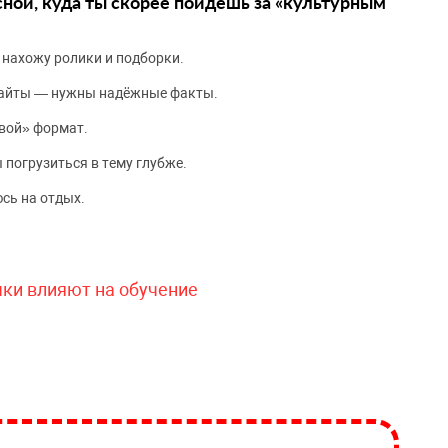
сной, куда ты скорее пойдёшь за «культурным
 нахожу ролики и подборки.
сайты — нужны надёжные факты.
вой» формат.
 погрузиться в тему глубже.
сь на отдых.
чки влияют на обучение