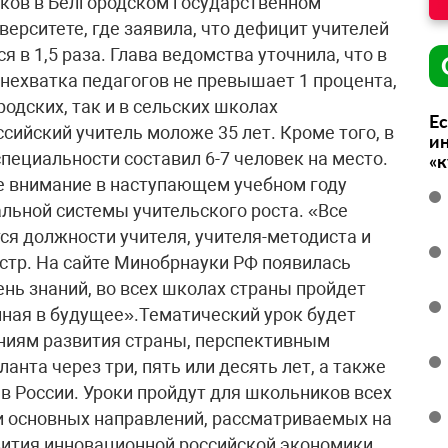
ков в Белгородском государственном
ерситете, где заявила, что дефицит учителей
я в 1,5 раза. Глава ведомства уточнила, что в
 нехватка педагогов не превышает 1 процента,
родских, так и в сельских школах
Ес
ийский учитель моложе 35 лет. Кроме того, в
ин
специальности составил 6-7 человек на место.
«
е внимание в наступающем учебном году
ьной системы учительского роста. «Все
тся должности учителя, учителя-методиста и
истр. На сайте Минобрнауки РФ появилась
ень знаний, во всех школах страны пройдет
нная в будущее».Тематический урок будет
иям развития страны, перспективным
анта через три, пять или десять лет, а также
в России. Уроки пройдут для школьников всех
ди основных направлений, рассматриваемых на
вития инновационной российской экономики