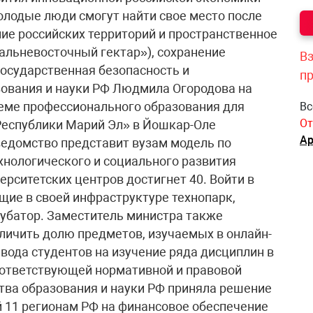
олодые люди смогут найти свое место после
ние российских территорий и пространственное
Дальневосточный гектар»), сохранение
Вз
 государственная безопасность и
п
зования и науки РФ Людмила Огородова на
теме профессионального образования для
Вс
От
Республики Марий Эл» в Йошкар-Оле
Ар
ведомство представит вузам модель по
хнологического и социального развития
верситетских центров достигнет 40. Войти в
щие в своей инфраструктуре технопарк,
убатор. Заместитель министра также
еличить долю предметов, изучаемых в онлайн-
вода студентов на изучение ряда дисциплин в
оответствующей нормативной и правовой
тва образования и науки РФ приняла решение
й 11 регионам РФ на финансовое обеспечение