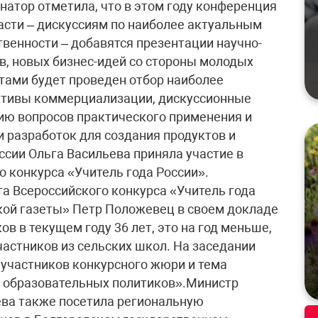
енатор отметила, что в этом году конференция
части – дискуссиям по наиболее актуальным
твенности – добавятся презентации научно-
в, новых бизнес-идей со стороны молодых
тами будет проведен отбор наиболее
ктивы коммерциализации, дискуссионные
ю вопросов практического применения и
и разработок для создания продуктов и
ссии Ольга Васильева приняла участие в
о конкурса «Учитель года России».
а Всероссийского конкурса «Учитель года
кой газеты» Петр Положевец в своем докладе
ов в текущем году 36 лет, это на год меньше,
частников из сельских школ. На заседании
участников конкурсного жюри и тема
л образовательных политиков».Министр
ева также посетила региональную