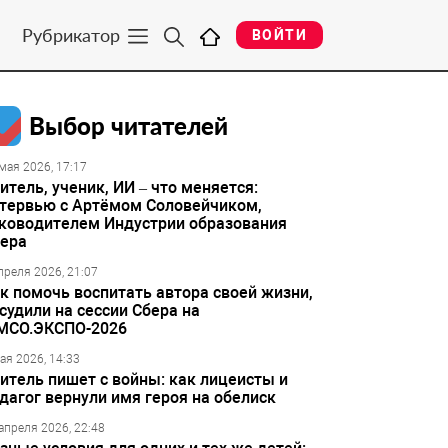
Рубрикатор
ВОЙТИ
Выбор читателей
мая 2026, 17:17
итель, ученик, ИИ – что меняется:
тервью с Артёмом Соловейчиком,
ководителем Индустрии образования
ера
преля 2026, 21:07
к помочь воспитать автора своей жизни,
судили на сессии Сбера на
МСО.ЭКСПО-2026
ая 2026, 14:33
итель пишет с войны: как лицеисты и
дагог вернули имя героя на обелиск
апреля 2026, 22:48