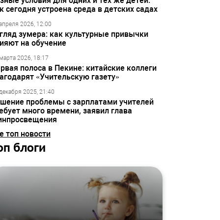
зные условия для одних и тех же детей:
к сегодня устроена среда в детских садах
апреля 2026, 12:00
гляд зумера: как культурные привычки
ияют на обучение
марта 2026, 18:17
рвая полоса в Пекине: китайские коллеги
агодарят «Учительскую газету»
декабря 2025, 21:40
шение проблемы с зарплатами учителей
ебует много времени, заявил глава
инпросвещения
е топ новости
оп блоги