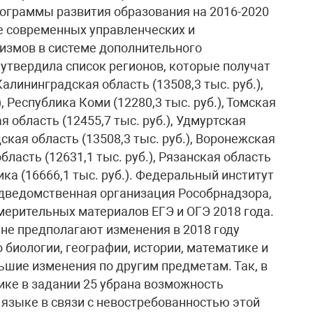
ограммы развития образования на 2016-2020
е современных управленческих и
измов в системе дополнительного
 утвердила список регионов, которые получат
лининградская область (13508,3 тыс. руб.),
, Республика Коми (12280,3 тыс. руб.), Томская
ая область (12455,7 тыс. руб.), Удмуртская
дская область (13508,3 тыс. руб.), Воронежская
область (12631,1 тыс. руб.), Рязанская область
лика (16666,1 тыс. руб.). Федеральный институт
одведомственная организация Рособрнадзора,
ерительных материалов ЕГЭ и ОГЭ 2018 года.
не предполагают изменения в 2018 году
биологии, географии, истории, математике и
шие изменения по другим предметам. Так, в
ке в задании 25 убрана возможность
 языке в связи с невостребованностью этой