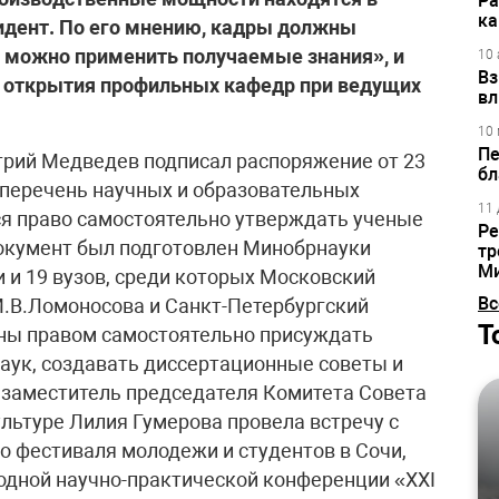
Ра
ка
зидент. По его мнению, кадры должны
де можно применить получаемые знания», и
10 
Вз
 открытия профильных кафедр при ведущих
вл
10 
Пе
рий Медведев подписал распоряжение от 23
бл
л перечень научных и образовательных
11 
ся право самостоятельно утверждать ученые
Ре
 Документ был подготовлен Минобрнауки
тр
М
 и 19 вузов, среди которых Московский
Вс
.В.Ломоносова и Санкт-Петербургский
Т
ены правом самостоятельно присуждать
наук, создавать диссертационные советы и
 заместитель председателя Комитета Совета
льтуре Лилия Гумерова провела встречу с
 фестиваля молодежи и студентов в Сочи,
дной научно-практической конференции «XXI