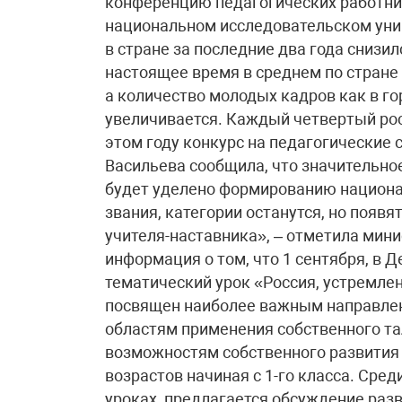
конференцию педагогических работни
национальном исследовательском унив
в стране за последние два года снизилс
настоящее время в среднем по стране
а количество молодых кадров как в го
увеличивается. Каждый четвертый росс
этом году конкурс на педагогические 
Васильева сообщила, что значительно
будет уделено формированию национал
звания, категории останутся, но появя
учителя-наставника», – отметила мин
информация о том, что 1 сентября, в Д
тематический урок «Россия, устремле
посвящен наиболее важным направлен
областям применения собственного тал
возможностям собственного развития 
возрастов начиная с 1-го класса. Сре
уроках, предлагается обсуждение раз