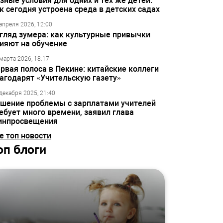
зные условия для одних и тех же детей:
к сегодня устроена среда в детских садах
апреля 2026, 12:00
гляд зумера: как культурные привычки
ияют на обучение
марта 2026, 18:17
рвая полоса в Пекине: китайские коллеги
агодарят «Учительскую газету»
декабря 2025, 21:40
шение проблемы с зарплатами учителей
ебует много времени, заявил глава
инпросвещения
е топ новости
оп блоги