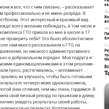
Ра
ка
изни и все, что с ним связано, – рассказывает
10 
ом профессионально и не имею разряда. В
Вз
етболом. Этот интересный и красивый вид
вл
режде всего желание побеждать, в том числе и
10 
 комплекса ГТО пришла ко мне в школе в 17
Пе
бл
и не проверить себя? Это было абсолютно мое
оле нам много рассказывали о ГТО, на
11 
Ре
пражнения, но никакого административного
тр
олько в добровольном порядке. Моя подруга и
М
 моими единомышленниками в этом решении.-
Вс
али пресс, растягивались, – вспоминает
Т
старались их улучшать, чтобы быть готовыми
 результате четверо моих одноклассников,
отой знак отличия, чем мы очень гордимся. В
вила свой личный рекорд по прыжкам в длину.
воочию увидеть результаты своей работы,
целенности на результат.Возрождение