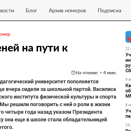
вости
Блог
Архив номеров
Подписка
номер
ней на пути к
22 
Уч
ин
ру
Сб
На чтение: ≈ 4 мин.
9 а
дагогический университет пополняется
Ка
 вчера сидели за школьной партой. Василиса
об
М
кого института физической культуры и спорта
 Мы решили поговорить с ней о роли в жизни
8 м
Уч
 четыре года назад указом Президента
пе
у она еще в школе стала обладательницей
29 
отого.