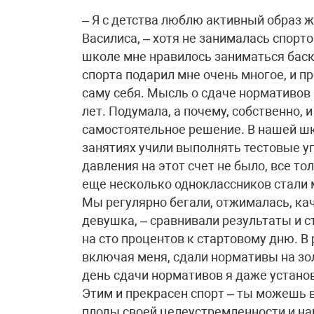
– Я ​с детства люблю активный образ ж
Василиса, – хотя не занималась спорт
школе мне нравилось заниматься баск
спорта подарил мне очень многое, и п
саму себя. Мысль о сдаче нормативов
лет. Подумала, а почему, собственно, 
самостоятельное решение. В нашей шк
занятиях учили выполнять тестовые у
давления на этот счет не было, все т
еще несколько одноклассников стали
Мы регулярно бегали, отжималась, кач
девушка, – сравнивали результаты и 
на сто процентов к стартовому дню. В
включая меня, сдали нормативы на зол
день сдачи нормативов я даже устано
Этим и прекрасен спорт – ты можешь 
плоды своей целеустремленности и на