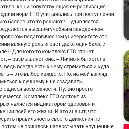
атива, как и сопутствующая ей реализация
 сдачи норм ГТО учитывались при поступлении
ько баллов что-то решают? – удивляется
определяется высшим учебным заведением
городском педагогическом университете это
ении важную роль играет даже один балл, и
але?- Для кого-то комплекс ГТО станет
ет, – размышляет она. – Лично я бы хотела
, ведь всегда есть к чему стремиться и куда
вать – это выбор каждого. Но, на мой взгляд,
миться к лучшему и не создавать
меющиеся возможности. Нужно просто
олучается. Комплекс ГТО состоит из
орых является индикатором здоровья и
нии всей его жизни. И это значит, что
ерить правильность своего движения по
ы потом не пришлось наверстывать упущенные