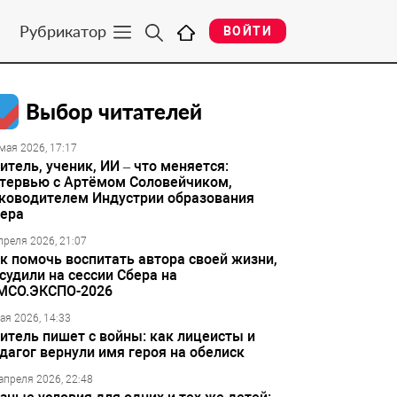
Рубрикатор
ВОЙТИ
Выбор читателей
мая 2026, 17:17
итель, ученик, ИИ – что меняется:
тервью с Артёмом Соловейчиком,
ководителем Индустрии образования
ера
преля 2026, 21:07
к помочь воспитать автора своей жизни,
судили на сессии Сбера на
МСО.ЭКСПО-2026
ая 2026, 14:33
итель пишет с войны: как лицеисты и
дагог вернули имя героя на обелиск
апреля 2026, 22:48