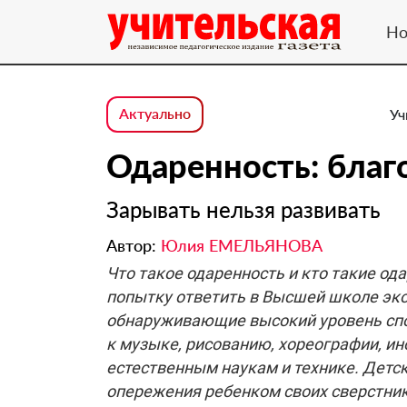
Но
Актуально
Уч
Одаренность: благ
Зарывать нельзя развивать
Автор:
Юлия ЕМЕЛЬЯНОВА
Что такое одаренность и кто такие од
попытку ответить в Высшей школе эко
обнаруживающие высокий уровень спо
к музыке, рисованию, хореографии, и
естественным наукам и технике. Детс
опережения ребенком своих сверстник