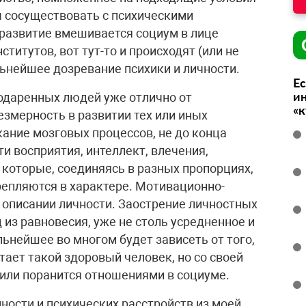
ы сосуществовать с психическими
 развитие вмешивается социум в лице
титутов, вот тут-то и происходят (или не
льнейшее дозревание психики и личности.
Ес
ин
 одаренных людей уже отлично от
«
езмерность в развитии тех или иных
екание мозговых процессов, не до конца
ти восприятия, интеллект, влечения,
, которые, соединяясь в разных пропорциях,
репляются в характере. Мотивационно-
описании личности. Заострение личностных
 из равновесия, уже не столь усредненное и
льнейшее во многом будет зависеть от того,
ает такой здоровый человек, но со своей
 или поранится отношениями в социуме.
ости и психических расстройств из моей