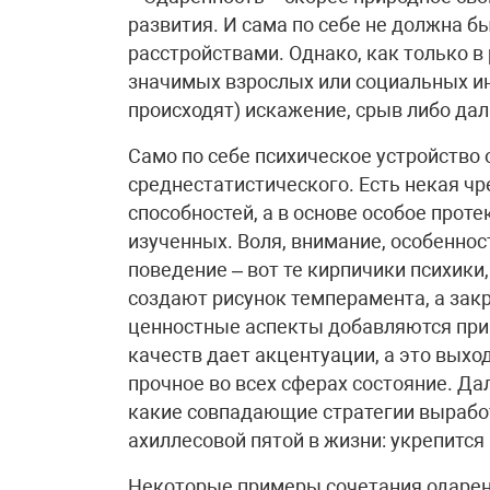
развития. И сама по себе не должна б
расстройствами. Однако, как только в
значимых взрослых или социальных инс
происходят) искажение, срыв либо да
Само по себе психическое устройство
среднестатистического. Есть некая чр
способностей, а в основе особое прот
изученных. Воля, внимание, особеннос
поведение – вот те кирпичики психики
создают рисунок темперамента, а зак
ценностные аспекты добавляются при 
качеств дает акцентуации, а это выход
прочное во всех сферах состояние. Да
какие совпадающие стратегии выработ
ахиллесовой пятой в жизни: укрепится
Некоторые примеры сочетания одаренн