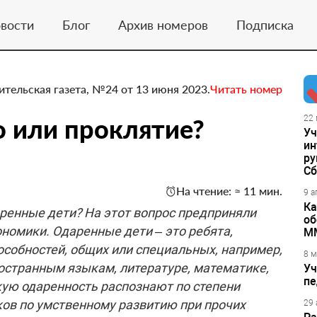
вости
Блог
Архив номеров
Подписка
ительская газета, №24 от 13 июня 2023.
Читать номер
о или проклятие?
22 
Уч
ин
ру
Сб
На чтение: ≈ 11 мин.
9 а
Ка
аренные дети? На этот вопрос предприняли
об
номики. Одаренные дети – это ребята,
М
собностей, общих или специальных, например,
8 м
ностранным языкам, литературе, математике,
Уч
пе
кую одаренность распознают по степени
ов по умственному развитию при прочих
29 