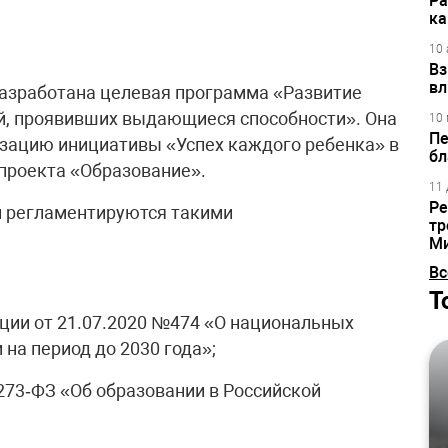
Ра
ка
10 
Вз
вл
азработана целевая программа «Развитие
й, проявивших выдающиеся способности». Она
10 
Пе
зацию инициативы «Успех каждого ребенка» в
бл
проекта «Образование».
11 
Ре
 регламентируются такими
тр
М
Вс
Т
ции от 21.07.2020 №474 «О национальных
на период до 2030 года»;
273‑ФЗ «Об образовании в Российской