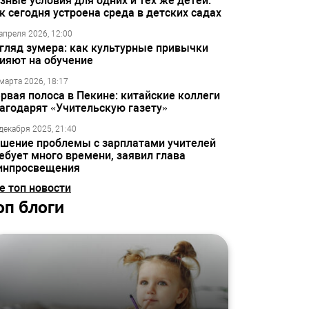
зные условия для одних и тех же детей:
к сегодня устроена среда в детских садах
апреля 2026, 12:00
гляд зумера: как культурные привычки
ияют на обучение
марта 2026, 18:17
рвая полоса в Пекине: китайские коллеги
агодарят «Учительскую газету»
декабря 2025, 21:40
шение проблемы с зарплатами учителей
ебует много времени, заявил глава
инпросвещения
е топ новости
оп блоги