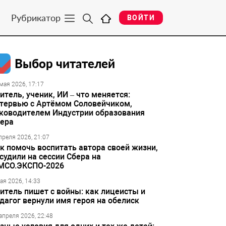
Рубрикатор
ВОЙТИ
Выбор читателей
мая 2026, 17:17
итель, ученик, ИИ – что меняется:
тервью с Артёмом Соловейчиком,
ководителем Индустрии образования
ера
преля 2026, 21:07
к помочь воспитать автора своей жизни,
судили на сессии Сбера на
МСО.ЭКСПО-2026
ая 2026, 14:33
итель пишет с войны: как лицеисты и
дагог вернули имя героя на обелиск
апреля 2026, 22:48