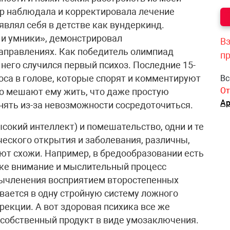
тр наблюдала и корректировала лечение
влял себя в детстве как вундеркинд.
 и умники», демонстрировал
Вз
аправлениях. Как победитель олимпиад
п
у него случился первый психоз. Последние 15-
оса в голове, которые спорят и комментируют
Вс
От
ко мешают ему жить, что даже простую
Ар
ять из-за невозможности сосредоточиться.
сокий интеллект) и помешательство, одни и те
ческого открытия и заболевания, различны,
ют схожи. Например, в бредообразовании есть
хике внимание и мыслительный процесс
 вычленения восприятием второстепенных
вается в одну стройную систему ложного
екции. А вот здоровая психика все же
собственный продукт в виде умозаключения.