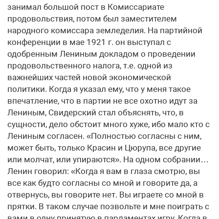
занимал большой пост в Комиссариате
продовольствия, потом был заместителем
народного комиссара земледелия. На партийной
конференции в мае 1921 г. он выступал с
одобренным Лениным докладом о проведении
продовольственного налога, т.е. одной из
важнейших частей новой экономической
политики. Когда я указал ему, что у меня такое
впечатление, что в партии не все охотно идут за
Лениным, Свидерский стал объяснять, что, в
сущности, дело обстоит много хуже, ибо мало кто с
Лениным согласен. «Полностью согласны с ним,
может быть, только Красин и Цюрупа, все другие
или молчат, или упираются». На одном собрании…
Ленин говорил: «Когда я вам в глаза смотрю, вы
все как будто согласны со мной и говорите да, а
отвернусь, вы говорите нет. Вы играете со мной в
прятки. В таком случае позвольте и мне поиграть с
вами в одну принятую в парламентах игру. Когда в