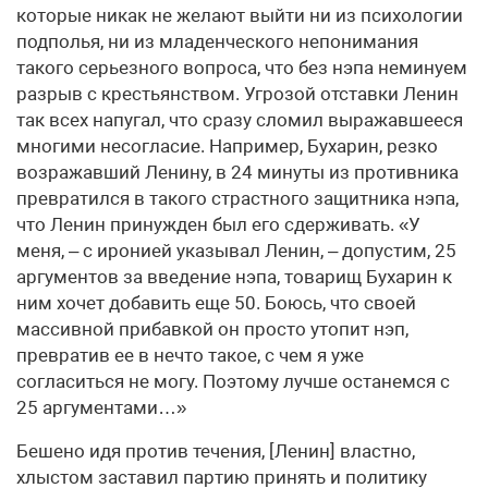
которые никак не желают выйти ни из психологии
подполья, ни из младенческого непонимания
такого серьезного вопроса, что без нэпа неминуем
разрыв с крестьянством. Угрозой отставки Ленин
так всех напугал, что сразу сломил выражавшееся
многими несогласие. Например, Бухарин, резко
возражавший Ленину, в 24 минуты из противника
превратился в такого страстного защитника нэпа,
что Ленин принужден был его сдерживать. «У
меня, – с иронией указывал Ленин, – допустим, 25
аргументов за введение нэпа, товарищ Бухарин к
ним хочет добавить еще 50. Боюсь, что своей
массивной прибавкой он просто утопит нэп,
превратив ее в нечто такое, с чем я уже
согласиться не могу. Поэтому лучше останемся с
25 аргументами…»
Бешено идя против течения, [Ленин] властно,
хлыстом заставил партию принять и политику