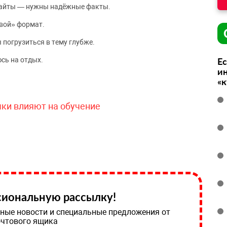
сайты — нужны надёжные факты.
вой» формат.
 погрузиться в тему глубже.
сь на отдых.
Ес
ин
«
чки влияют на обучение
иональную рассылку!
ные новости и специальные предложения от
очтового ящика