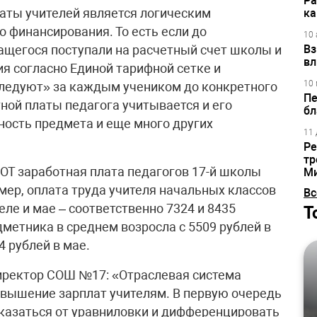
Ра
аты учителей является логическим
ка
финансирования. То есть если до
10 
ащегося поступали на расчетный счет школы и
Вз
вл
я согласно Единой тарифной сетке и
10 
следуют» за каждым учеником до конкретного
Пе
тной платы педагога учитывается и его
бл
ность предмета и еще много других
11 
Ре
тр
ОТ заработная плата педагогов 17-й школы
М
имер, оплата труда учителя начальных классов
Вс
реле и мае – соответственно 7324 и 8435
Т
дметника в среднем возросла с 5509 рублей в
4 рублей в мае.
иректор СОШ №17: «Отраслевая система
повышение зарплат учителям. В первую очередь
тказаться от уравниловки и дифференцировать