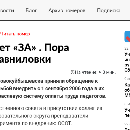
вости
Блог
Архив номеров
Подписка
.
Читать номер
т «ЗА» . Пора
22 
Уч
равниловки
ин
ру
Сб
На чтение: ≈ 3 мин.
9 а
Новокуйбышевска приняли обращение к
Ка
ьбой внедрить с 1 сентября 2006 года в их
об
М
раслевую систему оплаты труда педагогов.
8 м
ственного совета в присутствии коллег из
Уч
зовательного округа преподаватели
пе
еримента по внедрению ОСОТ.
29 