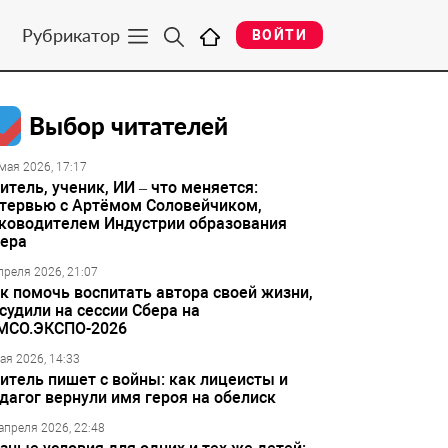
Рубрикатор
ВОЙТИ
Выбор читателей
мая 2026, 17:17
итель, ученик, ИИ – что меняется:
тервью с Артёмом Соловейчиком,
ководителем Индустрии образования
ера
преля 2026, 21:07
к помочь воспитать автора своей жизни,
судили на сессии Сбера на
МСО.ЭКСПО-2026
ая 2026, 14:33
итель пишет с войны: как лицеисты и
дагог вернули имя героя на обелиск
апреля 2026, 22:48