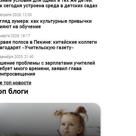
зные условия для одних и тех же детей:
к сегодня устроена среда в детских садах
апреля 2026, 12:00
гляд зумера: как культурные привычки
ияют на обучение
марта 2026, 18:17
рвая полоса в Пекине: китайские коллеги
агодарят «Учительскую газету»
декабря 2025, 21:40
шение проблемы с зарплатами учителей
ебует много времени, заявил глава
инпросвещения
е топ новости
оп блоги