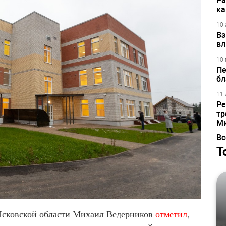
Ра
ка
10 
Вз
вл
10 
Пе
бл
11 
Ре
тр
М
Вс
Т
р Псковской области Михаил Ведерников
отметил
,