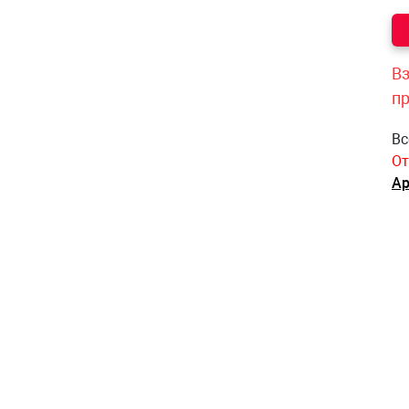
Вз
п
Вс
От
Ар