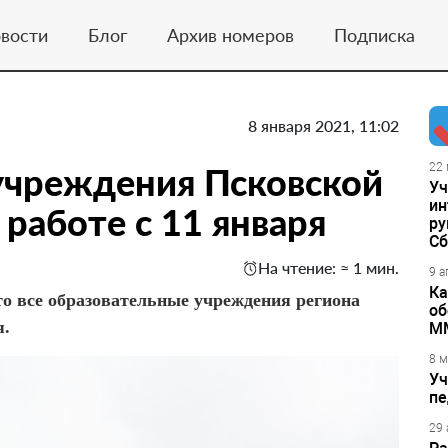
вости
Блог
Архив номеров
Подписка
8 января 2021, 11:02
учреждения Псковской
22 
Уч
ин
 работе с 11 января
ру
Сб
На чтение: ≈ 1 мин.
9 а
Ка
то все образовательные учреждения региона
об
я.
М
8 м
Уч
пе
29 