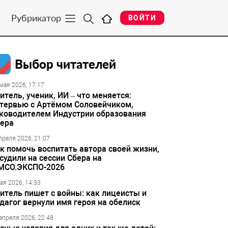
Рубрикатор
ВОЙТИ
Выбор читателей
мая 2026, 17:17
итель, ученик, ИИ – что меняется:
тервью с Артёмом Соловейчиком,
ководителем Индустрии образования
ера
преля 2026, 21:07
к помочь воспитать автора своей жизни,
судили на сессии Сбера на
МСО.ЭКСПО-2026
ая 2026, 14:33
итель пишет с войны: как лицеисты и
дагог вернули имя героя на обелиск
апреля 2026, 22:48