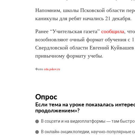
Напомним, школы Псковской области пере
каникулы для ребят начались 21 декабря.
Ранее “Учительская газета”
сообщила
, чт
возобновляют очный формат обучения с 11
Свердловской области Евгений Куйваше
привычному формату учебы.
Фото
edu.pskov.ru
Опрос
Если тема на уроке показалась интере
продолжением»?
В соцсети и на видеоплатформы — там быстро
В онлайн‑энциклопедии, научно‑популярные 