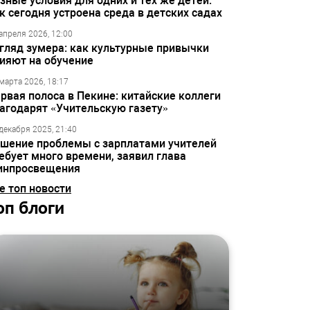
зные условия для одних и тех же детей:
к сегодня устроена среда в детских садах
апреля 2026, 12:00
гляд зумера: как культурные привычки
ияют на обучение
марта 2026, 18:17
рвая полоса в Пекине: китайские коллеги
агодарят «Учительскую газету»
декабря 2025, 21:40
шение проблемы с зарплатами учителей
ебует много времени, заявил глава
инпросвещения
е топ новости
оп блоги