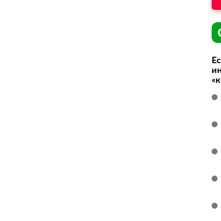
Ес
ин
«