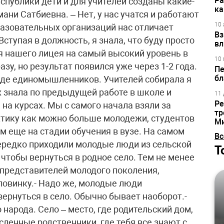
Ра
еспублики дети и для учителей созданы какие-
ка
ани Сатбиевна. – Нет, у нас учатся и работают
10 
разовательных организаций нас отличает
Вз
ступая в должность, я знала, что буду просто
вл
я нашего лицея на самый высокий уровень в
10 
азу, но результат появился уже через 1-2 года.
Пе
бл
нде единомышленников. Учителей собирала я
х знала по предыдущей работе в школе и
11 
Ре
 на курсах. Мы с самого начала взяли за
тр
ктику как можно больше молодежи, студентов
М
м еще на стадии обучения в вузе. На самом
Вс
нередко приходили молодые люди из сельской
Т
 чтобы вернуться в родное село. Тем не менее
 представителей молодого поколения,
ловинку.- Надо же, молодые люди
вернуться в село. Обычно бывает наоборот.-
народа. Село – место, где родительский дом,
сленные родственники, где тебя все знают с