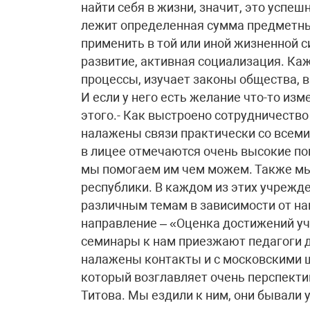
найти себя в жизни, значит, это успеш
лежит определенная сумма предметны
применить в той или иной жизненной с
развитие, активная социализация. К
процессы, изучает законы общества, в
И если у него есть желание что-то изм
этого.- Как выстроено сотрудничество
налажены связи практически со всеми
в лицее отмечаются очень высокие пок
мы помогаем им чем можем. Также мы
республики. В каждом из этих учрежд
различным темам в зависимости от н
направление – «Оценка достижений уч
семинары к нам приезжают педагоги д
налажены контакты и с московскими ш
который возглавляет очень перспект
Титова. Мы ездили к ним, они бывали у