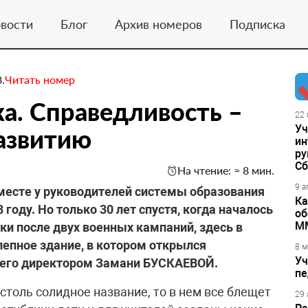
вости
Блог
Архив номеров
Подписка
.
Читать номер
а. Справедливость –
22 
Уч
азвитию
ин
ру
Сб
На чтение: ≈ 8 мин.
9 а
 месте у руководителей системы образования
Ка
году. Но только 30 лет спустя, когда началось
об
М
ки после двух военных кампаний, здесь в
епное здание, в котором открылся
8 м
Уч
 его директором Замани БУСКАЕВОЙ.
пе
 столь солидное название, то в нем все блещет
29 