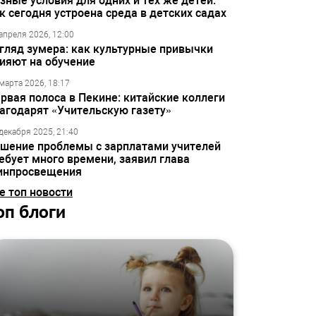
зные условия для одних и тех же детей:
к сегодня устроена среда в детских садах
апреля 2026, 12:00
гляд зумера: как культурные привычки
ияют на обучение
марта 2026, 18:17
рвая полоса в Пекине: китайские коллеги
агодарят «Учительскую газету»
декабря 2025, 21:40
шение проблемы с зарплатами учителей
ебует много времени, заявил глава
инпросвещения
е топ новости
оп блоги