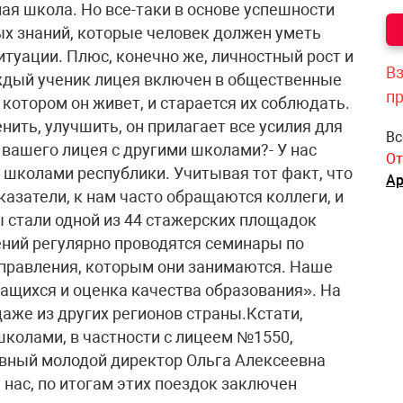
ная школа. Но все-таки в основе успешности
х знаний, которые человек должен уметь
итуации. Плюс, конечно же, личностный рост и
Вз
аждый ученик лицея включен в общественные
п
 котором он живет, и старается их соблюдать.
енить, улучшить, он прилагает все усилия для
Вс
 вашего лицея с другими школами?- У нас
От
 школами республики. Учитывая тот факт, что
Ар
азатели, к нам часто обращаются коллеги, и
 стали одной из 44 стажерских площадок
ений регулярно проводятся семинары по
аправления, которым они занимаются. Наше
ащихся и оценка качества образования». На
аже из других регионов страны.Кстати,
колами, в частности с лицеем №1550,
ивный молодой директор Ольга Алексеевна
 нас, по итогам этих поездок заключен