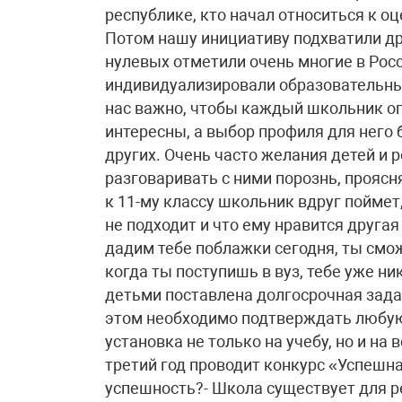
республике, кто начал относиться к о
Потом нашу инициативу подхватили др
нулевых отметили очень многие в Рос
индивидуализировали образовательный
нас важно, чтобы каждый школьник оп
интересны, а выбор профиля для него 
других. Очень часто желания детей и 
разговаривать с ними порознь, проясн
к 11-му классу школьник вдруг пойме
не подходит и что ему нравится друга
дадим тебе поблажки сегодня, ты смо
когда ты поступишь в вуз, тебе уже н
детьми поставлена долгосрочная зада
этом необходимо подтверждать любую 
установка не только на учебу, но и на
третий год проводит конкурс «Успешна
успешность?- Школа существует для ре