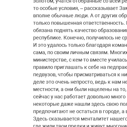
золотом, учатся отобранные со всей р
то особые условия, – рассказывает Зам
вполне обычные люди. А от других об
только повышенная ответственность. В
обязана поднять качество образовани
республике. Конечно, получилось не ср
И это удалось только благодаря кома
сама, по своим личным связям. Многи
министерстве, с кем-то вместе училась
правило приглашать к себе на педпра
педвузов, чтобы присматриваться к ни
деле это очень непросто, ведь к нам 
местности, а они были нацелены на то,
сейчас у нас работает довольно много
некоторые даже нашли здесь свою по
предпочитают не остаться в городе, а 
Здесь сказывается менталитет нашего 
где жили твои предки и живут многочи