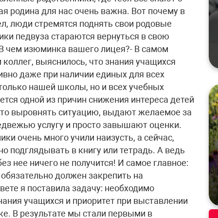
я родина для нас очень важна. Вот почему в
л, люди стремятся поднять свои родовые
ики педвуза стараются вернуться в свою
 В чем изюминка вашего лицея?- В самом
и коллег, выяснилось, что знания учащихся
ивно даже при наличии единых для всех
 только нашей школы, но и всех учебных
ется одной из причин снижения интереса детей
к-то выровнять ситуацию, выдают желаемое за
едвежью услугу и просто завышают оценки.
ики очень много учили наизусть, а сейчас,
о подглядывать в книгу или тетрадь. А ведь
ез нее ничего не получится! И самое главное:
н обязательно должен закрепить на
вете я поставила задачу: необходимо
ания учащихся и приоритет при выставлении
ке. В результате мы стали первыми в