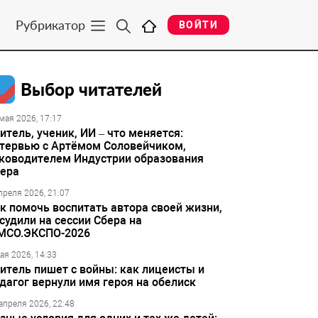
Рубрикатор
ВОЙТИ
Выбор читателей
мая 2026, 17:17
итель, ученик, ИИ – что меняется:
тервью с Артёмом Соловейчиком,
ководителем Индустрии образования
ера
преля 2026, 21:07
к помочь воспитать автора своей жизни,
судили на сессии Сбера на
МСО.ЭКСПО-2026
ая 2026, 14:33
итель пишет с войны: как лицеисты и
дагог вернули имя героя на обелиск
апреля 2026, 22:48