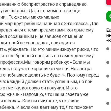
цениванию беспристрастно и справедливо.
угие школы.- Да, этот момент в конце
сии.- Также мы максимально
 маршрут ребенка начиная с 8-го класса. Для
ределился с теми предметами, которые ему
Ес
ин
был осознанным и не зависел от мнения
«
родителей не совпадают, приходится
ять, убеждать. Но это минимизирует риски, что
т, что выбранный профиль на самом деле ему
я профессия.Мы говорим ребенку: «Если мы
жешь получать хорошие отметки. Но завтра,
икто поблажек делать не будет». Поэтому перед
ча: каждый должен стать успешным, но при
отметку, которую он получил. И это
 всю жизнь.- Напомню, что наша газета уже
я школа». Как вы считаете, что такое
бенка. И если она дает ему то, что поможет