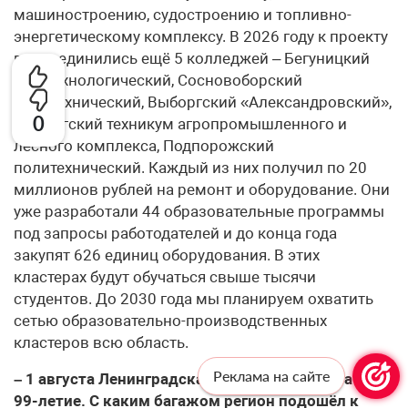
машиностроению, судостроению и топливно-
энергетическому комплексу. В 2026 году к проекту
присоединились ещё 5 колледжей – Бегуницкий
агротехнологический, Сосновоборский
политехнический, Выборгский «Александровский»,
0
Выборгский техникум агропромышленного и
лесного комплекса, Подпорожский
политехнический. Каждый из них получил по 20
миллионов рублей на ремонт и оборудование. Они
уже разработали 44 образовательные программы
под запросы работодателей и до конца года
закупят 626 единиц оборудования. В этих
кластерах будут обучаться свыше тысячи
студентов. До 2030 года мы планируем охватить
сетью образовательно-производственных
кластеров всю область.
Реклама на сайте
– 1 августа Ленинградская область отметила своё
99-летие. С каким багажом регион подошёл к