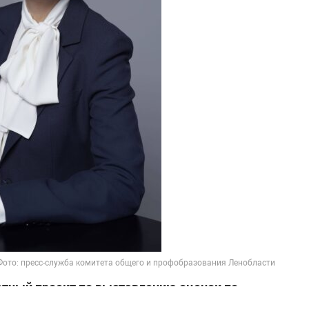
Фото: пресс-служба комитета общего и профобразования Ленобласти
отный проект по выставлению оценок по
 результатах первого года апробации.