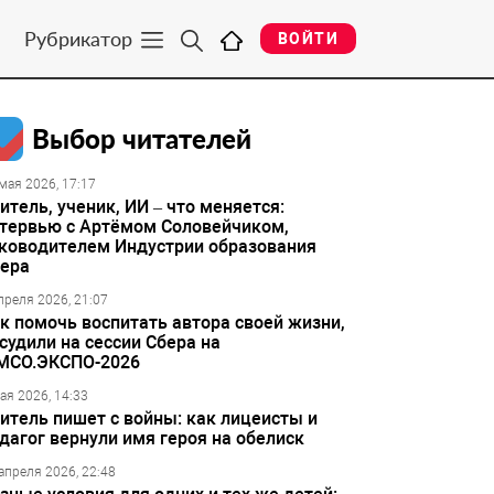
Рубрикатор
ВОЙТИ
Выбор читателей
мая 2026, 17:17
итель, ученик, ИИ – что меняется:
тервью с Артёмом Соловейчиком,
ководителем Индустрии образования
ера
преля 2026, 21:07
к помочь воспитать автора своей жизни,
судили на сессии Сбера на
МСО.ЭКСПО-2026
ая 2026, 14:33
итель пишет с войны: как лицеисты и
дагог вернули имя героя на обелиск
апреля 2026, 22:48