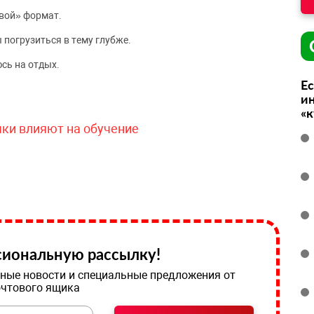
вой» формат.
 погрузиться в тему глубже.
сь на отдых.
Ес
ин
«
чки влияют на обучение
иональную рассылку!
ные новости и специальные предложения от
очтового ящика