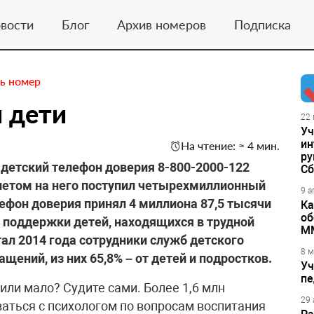
вости
Блог
Архив номеров
Подписка
ь номер
 дети
22 
Уч
ин
На чтение: ≈ 4 мин.
ру
 детский телефон доверия 8-800-2000-122
Сб
 летом на него поступил четырехмиллионный
9 а
лефон доверия принял 4 миллиона 87,5 тысячи
Ка
об
 поддержки детей, находящихся в трудной
М
тал 2014 года сотрудники служб детского
8 м
щений, из них 65,8% – от детей и подростков.
Уч
пе
или мало? Судите сами. Более 1,6 млн
29 
ваться с психологом по вопросам воспитания