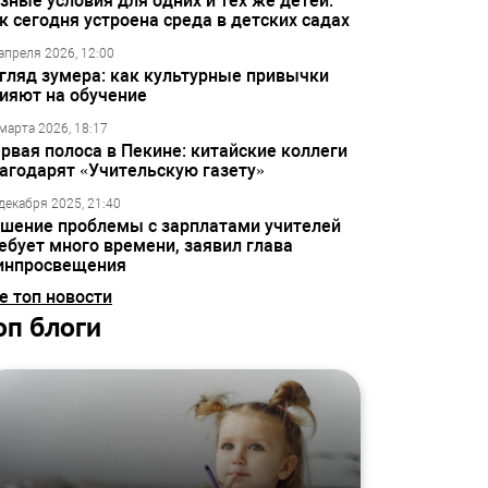
зные условия для одних и тех же детей:
к сегодня устроена среда в детских садах
апреля 2026, 12:00
гляд зумера: как культурные привычки
ияют на обучение
марта 2026, 18:17
рвая полоса в Пекине: китайские коллеги
агодарят «Учительскую газету»
декабря 2025, 21:40
шение проблемы с зарплатами учителей
ебует много времени, заявил глава
инпросвещения
е топ новости
оп блоги