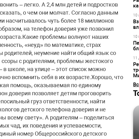
Ра
вонить – легко. А 2,4 млн детей и подростков
ка
сказать, о чем они молчат. Согласно данным
10 
ссии насчитывалось чуть более 18 миллионов
Вз
вл
м образом, на телефон доверия уже позвонил
озраста.Какие проблемы волнуют наших
10 
Пе
енность, «неуд» по математике, страх
бл
ы родителей, неумение найти общий язык со
11 
, ссоры с родителями, проблемы жестокого
Ре
– в школе, на улице – этот список можно
тр
М
чно вспомнить себя в их возрасте.Хорошо, что
Вс
ская помощь, оказываемая по единому
Т
он доверия позволяет детям проговорить
непосильный груз ответственности, найти
ологов детского телефона доверия и не
тны всему свету». А родителям – поделиться
ых чад, их поведения и успеваемости,
Единый номер Общероссийского детского