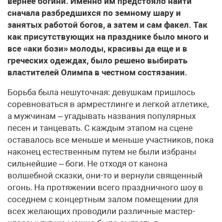
вернее богини. Именно им предстояло найти
сначала разбредшихся по земному шару и
занятых работой богов, а затем и сам факел. Так
как присутствующих на празднике было много и
все «аки бози» молоды, красивы да еще и в
греческих одеждах, было решено выбирать
властителей Олимпа в честном состязании.
Борьба была нешуточная: девушкам пришлось
соревноваться в армрестлинге и легкой атлетике,
а мужчинам – угадывать названия популярных
песен и танцевать. С каждым этапом на сцене
оставалось все меньше и меньше участников, пока
наконец естественным путем не были избраны
сильнейшие – боги. Не отходя от канона
волшебной сказки, они-то и вернули священный
огонь. На протяжении всего праздничного шоу в
соседнем с концертным залом помещении для
всех желающих проводили различные мастер-