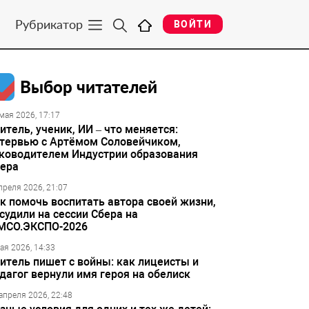
Рубрикатор
ВОЙТИ
Выбор читателей
мая 2026, 17:17
итель, ученик, ИИ – что меняется:
тервью с Артёмом Соловейчиком,
ководителем Индустрии образования
ера
преля 2026, 21:07
к помочь воспитать автора своей жизни,
судили на сессии Сбера на
МСО.ЭКСПО-2026
ая 2026, 14:33
итель пишет с войны: как лицеисты и
дагог вернули имя героя на обелиск
апреля 2026, 22:48