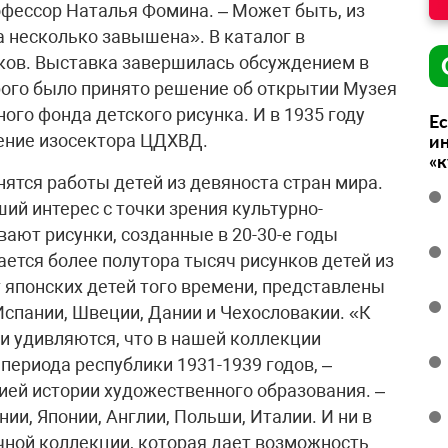
офессор Наталья Фомина. – Может быть, из
 несколько завышена». В каталог в
нков. Выставка завершилась обсуждением в
рого было принято решение об открытии Музея
ого фонда детского рисунка. И в 1935 году
Ес
ение изосектора ЦДХВД.
ин
«
нятся работы детей из девяноста стран мира.
ий интерес с точки зрения культурно-
ают рисунки, созданные в 20-30-е годы
ется более полутора тысяч рисунков детей из
 японских детей того времени, представлены
Испании, Швеции, Дании и Чехословакии. «К
и удивляются, что в нашей коллекции
периода республики 1931-1939 годов, –
ей истории художественного образования. –
и, Японии, Англии, Польши, Италии. И ни в
ичной коллекции, которая дает возможность