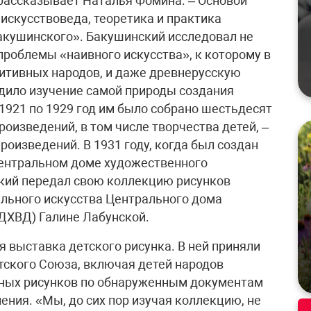
 рассказывает Наталья Фомина. – Основой
искусствоведа, теоретика и практика
акушинского». Бакушинский исследовал не
 проблемы «наивного искусства», к которому в
митивных народов, и даже древнерусскую
одило изучение самой природы создания
 1921 по 1929 год им было собрано шестьдесят
оизведений, в том числе творчества детей, –
роизведений. В 1931 году, когда был создан
Центральном доме художественного
ский передал свою коллекцию рисунков
льного искусства Центрального дома
ДХВД) Галине Лабунской.
 выставка детского рисунка. В ней приняли
етского Союза, включая детей народов
нных рисунков по обнаруженным документам
ения. «Мы, до сих пор изучая коллекцию, не