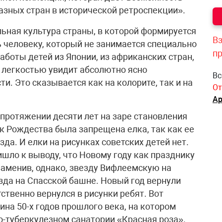
азных стран в исторической ретроспекции».
льная культура страны, в которой формируется
Вз
ь человеку, который не занимается специально
п
аботы детей из Японии, из африканских стран,
 с легкостью увидит абсолютно ясно
Вс
. Это сказывается как на колорите, так и на
От
Ар
 протяжении десяти лет на заре становления
к Рождества была запрещена елка, так как ее
да. И елки на рисунках советских детей нет.
шло к выводу, что Новому году как празднику
 заменив, однако, звезду Вифлеемскую на
зда на Спасской башне. Новый год вернули
ственно вернулся в рисунки ребят. Вот
на 50-х годов прошлого века, на котором
о-туберкулезном санатории «Красная роза».