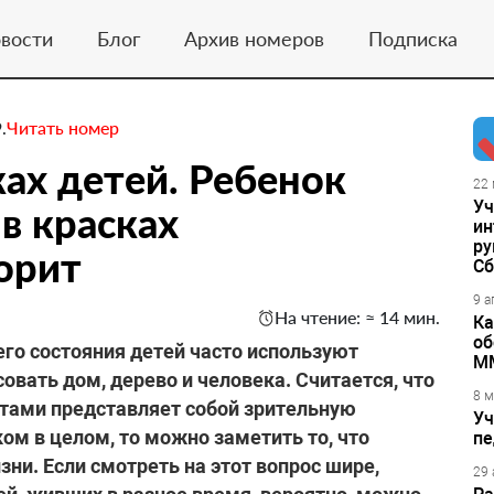
вости
Блог
Архив номеров
Подписка
.
Читать номер
ках детей. Ребенок
22 
Уч
в красках
ин
ру
орит
Сб
9 а
На чтение: ≈ 14 мин.
Ка
об
его состояния детей часто используют
М
овать дом, дерево и человека. Считается, что
8 м
тами представляет собой зрительную
Уч
ом в целом, то можно заметить то, что
пе
ни. Если смотреть на этот вопрос шире,
29 