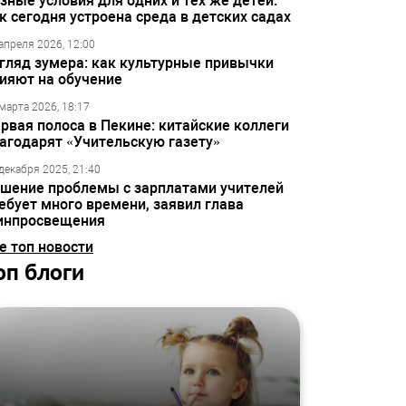
зные условия для одних и тех же детей:
к сегодня устроена среда в детских садах
апреля 2026, 12:00
гляд зумера: как культурные привычки
ияют на обучение
марта 2026, 18:17
рвая полоса в Пекине: китайские коллеги
агодарят «Учительскую газету»
декабря 2025, 21:40
шение проблемы с зарплатами учителей
ебует много времени, заявил глава
инпросвещения
е топ новости
оп блоги