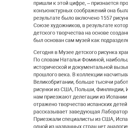
пришли к этой цифре, – признается пр
конъюнктурных соображений она была
результате было включено 1557 рису
Союзе художников, в результате кото
детского творчества на основе созданн
был основан сам музей как подраздел
Сегодня в Музее детского рисунка хра
По словам Натальи Фоминой, наибольш
исторической и документальной вызыв
прошлого века. В коллекции насчитыва
Великобритании, больше тысячи работ
рисунки из США, Польши, Финляндии, 
нам приезжают делегации из Испании 
отражено творчество испанских детей 
рассказывает заведующая Лаборатори
Приезжали специалисты из США, Испани
одной из названных стран нет аналог