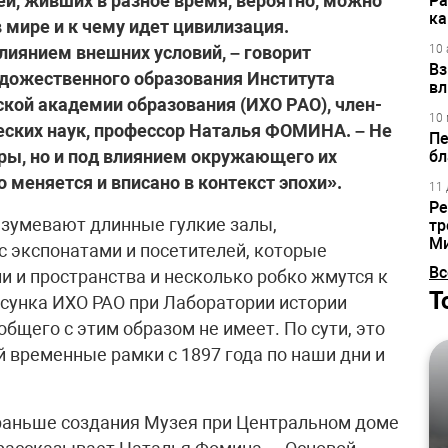
ей, живших в разное время, вероятно, можно
Ра
ка
в мире и к чему идет цивилизация.
лиянием внешних условий, – говорит
10 
Вз
дожественного образования Института
вл
кой академии образования (ИХО РАО), член-
10 
еских наук, профессор Наталья ФОМИНА. – Не
Пе
ры, но и под влиянием окружающего их
бл
о меняется и вписано в контекст эпохи».
11 
Ре
азумевают длинные гулкие залы,
тр
М
 экспонатами и посетителей, которые
Вс
ии и пространства и несколько робко жмутся к
Т
исунка ИХО РАО при Лаборатории истории
бщего с этим образом не имеет. По сути, это
 временные рамки с 1897 года по наши дни и
раньше создания Музея при Центральном доме