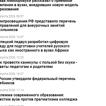
ава Минобрнауки рассказал о приёмной
мпании в вузах, внедривших новую модель
разования
вгуста 2026, 09:57
нпросвещения РФ представило перечень
правлений для внеурочных занятий
ольников
вгуста 2026, 14:47
пецкий педвуз разработал цифровую
еду для подготовки учителей русского
ыка как иностранного в вузах Африки
вгуста 2026, 12:20
к провести каникулы с пользой без скуки -
веты педагогам и родителям
вгуста 2026, 18:27
России утвердили федеральный перечень
ебников
вгуста 2026, 17:14
лемма современного образования:
естиж вуза против прагматизма колледжа