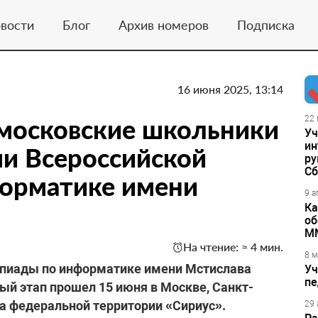
вости
Блог
Архив номеров
Подписка
16 июня 2025, 13:14
 московские школьники
22 
Уч
ин
и Всероссийской
ру
Сб
орматике имени
9 а
Ка
об
М
На чтение: ≈ 4 мин.
8 м
мпиады по информатике имени Мстислава
Уч
пе
й этап прошел 15 июня в Москве, Санкт-
на федеральной территории «Сириус».
29 