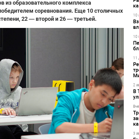
Ра
в из образовательного комплекса
ка
обедителем соревнования. Еще 10 столичных
10 
тепени, 22 — второй и 26 — третьей.
Вз
вл
10 
Пе
бл
11 
Ре
тр
М
2 а
В 
ул
Вче
Тр
за
ка
3 а