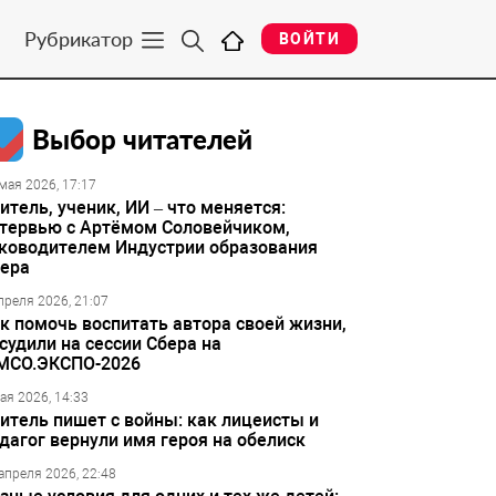
Рубрикатор
ВОЙТИ
Выбор читателей
мая 2026, 17:17
итель, ученик, ИИ – что меняется:
тервью с Артёмом Соловейчиком,
ководителем Индустрии образования
ера
преля 2026, 21:07
к помочь воспитать автора своей жизни,
судили на сессии Сбера на
МСО.ЭКСПО-2026
ая 2026, 14:33
итель пишет с войны: как лицеисты и
дагог вернули имя героя на обелиск
апреля 2026, 22:48