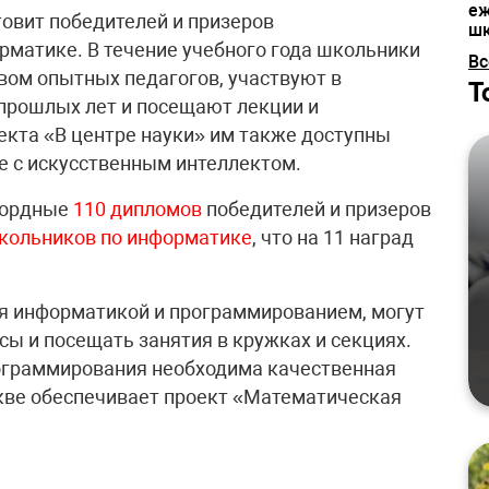
еж
товит победителей и призеров
шк
рматике. В течение учебного года школьники
Вс
твом опытных педагогов, участвуют в
Т
прошлых лет и посещают лекции и
екта «В центре науки» им также доступны
е с искусственным интеллектом.
кордные
110 дипломов
победителей и призеров
кольников по информатике
, что на 11 наград
я информатикой и программированием, могут
сы и посещать занятия в кружках и секциях.
рограммирования необходима качественная
кве обеспечивает проект «Математическая