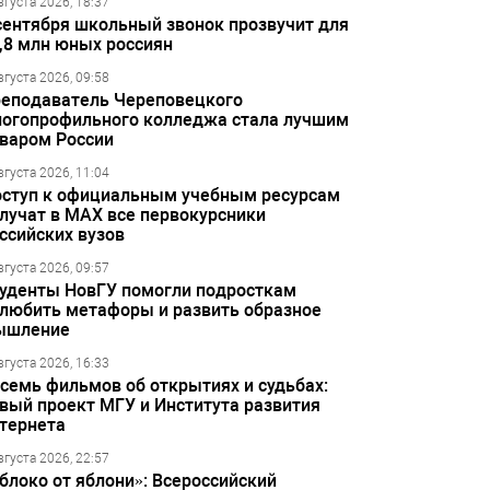
вгуста 2026, 18:37
сентября школьный звонок прозвучит для
,8 млн юных россиян
вгуста 2026, 09:58
еподаватель Череповецкого
огопрофильного колледжа стала лучшим
варом России
вгуста 2026, 11:04
ступ к официальным учебным ресурсам
лучат в МАХ все первокурсники
ссийских вузов
вгуста 2026, 09:57
уденты НовГУ помогли подросткам
любить метафоры и развить образное
ышление
вгуста 2026, 16:33
семь фильмов об открытиях и судьбах:
вый проект МГУ и Института развития
тернета
вгуста 2026, 22:57
блоко от яблони»: Всероссийский