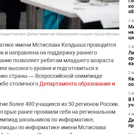
Гл
ко
об
2 а
Ми
на
 предоставлено Департаментом образования и науки города Москвы
шк
атике имени Мстислава Келдыша проводится
2 а
в и направлена на поддержку раннего
Ли
ср
зание позволяет ребятам младшего возраста
яз
ях высокого уровня и подготовиться к
2 а
нию страны — Всероссийской олимпиаде
Ка
жбе столичного
Департамента образования и
со
3 а
В 
ие более 400 учащихся из 50 регионов России.
уч
оторые ранее проявили себя на региональном
4 а
лимпиад школьников по информатике,
Ди
пр
мпиады по информатике имени Мстислава