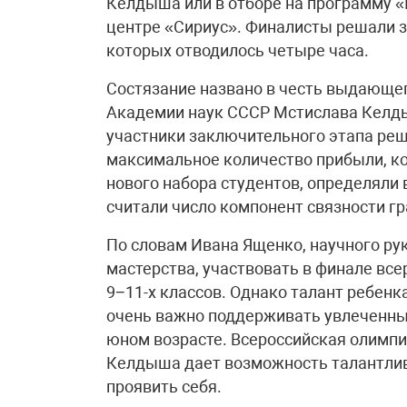
Келдыша или в отборе на программу 
центре «Сириус». Финалисты решали 
которых отводилось четыре часа.
Состязание названо в честь выдающе
Академии наук СССР Мстислава Келдыш
участники заключительного этапа ре
максимальное количество прибыли, ко
нового набора студентов, определяли 
считали число компонент связности гр
По словам Ивана Ященко, научного ру
мастерства, участвовать в финале вс
9−11-х классов. Однако талант ребенк
очень важно поддерживать увлеченны
юном возрасте. Всероссийская олимп
Келдыша дает возможность талантли
проявить себя.