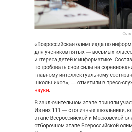
Фото
«Всероссийская олимпиада по информ
для учеников пятых — восьмых классо
интереса детей к информатике. Состя
попробовать свои силы на соревновани
главному интеллектуальному состяза
школьников», — отметили в пресс-слу
науки
.
В заключительном этапе приняли участ
Из них 111 — столичные школьники, к
этапе Всероссийской и Московской о
отборочном этапе Всероссийской оли