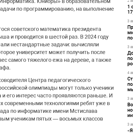
«Информатика. Юниоры» в образовательном
2 а
1 
задачи по программированию, на выполнение
17
3 а
Пр
гося советского математика президента
мн
а и проводится в шестой раз. В 2024 году
по
шали нестандартные задачи: вычисляли
3 а
торое университет может получить после
До
по
вес самого тяжелого ежа на дереве, а также
ро
афа.
4 а
Ст
ководителя Центра педагогического
по
ероссийской олимпиады могут только ученики
м
а и его интерес часто проявляются раньше. И
3 а
х современными технологиями ребят уже в
Во
но
иада по информатике имени Мстислава
ин
вым ученикам пятых — восьмых классов
3 а
«Я