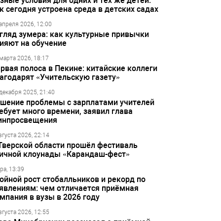
зные условия для одних и тех же детей:
к сегодня устроена среда в детских садах
апреля 2026, 12:00
гляд зумера: как культурные привычки
ияют на обучение
марта 2026, 18:17
рвая полоса в Пекине: китайские коллеги
агодарят «Учительскую газету»
декабря 2025, 21:40
шение проблемы с зарплатами учителей
ебует много времени, заявил глава
инпросвещения
вгуста 2026, 22:14
Тверской области прошёл фестиваль
ичной клоунады «Карандаш-фест»
ра, 13:39
ойной рост стобалльников и рекорд по
явлениям: чем отличается приёмная
мпания в вузы в 2026 году
вгуста 2026, 12:55