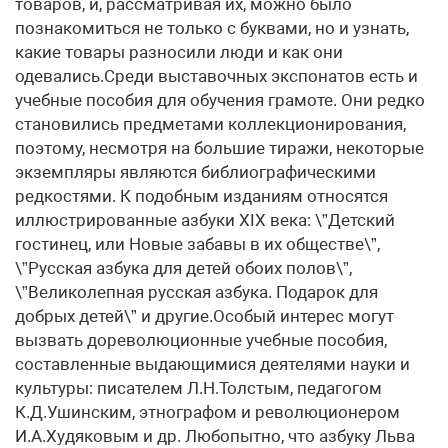
товаров, и, рассматривая их, можно было
познакомиться не только с буквами, но и узнать,
какие товары разносили люди и как они
одевались.Среди выставочных экспонатов есть и
учебные пособия для обучения грамоте. Они редко
становились предметами коллекционирования,
поэтому, несмотря на большие тиражи, некоторые
экземпляры являются библиографическими
редкостями. К подобным изданиям относятся
иллюстрированные азбуки XIX века: \”Детский
гостинец, или Новые забавы в их обществе\”,
\”Русская азбука для детей обоих полов\”,
\”Великолепная русская азбука. Подарок для
добрых детей\” и другие.Особый интерес могут
вызвать дореволюционные учебные пособия,
составленные выдающимися деятелями науки и
культуры: писателем Л.Н.Толстым, педагогом
К.Д.Ушинским, этнографом и революционером
И.А.Худяковым и др. Любопытно, что азбуку Льва