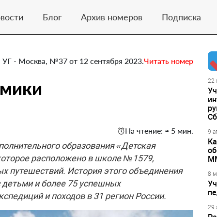
вости
Блог
Архив номеров
Подписка
УГ - Москва, №37 от 12 сентября 2023.
Читать номер
емики
22 
Уч
ин
ру
Сб
На чтение: ≈ 5 мин.
9 а
Ка
полнительного образования «Детская
об
которое расположено в школе №1579,
М
х путешествий. История этого объединения
8 м
с детьми и более 75 успешных
Уч
пе
спедиций и походов в 31 регион России.
29 