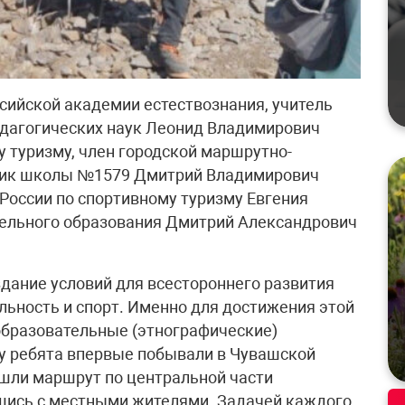
сийской академии естествознания, учитель
дагогических наук Леонид Владимирович
у туризму, член городской маршрутно-
ник школы №1579 Дмитрий Владимирович
России по спортивному туризму Евгения
тельного образования Дмитрий Александрович
здание условий для всестороннего развития
льность и спорт. Именно для достижения этой
бразовательные (этнографические)
ду ребята впервые побывали в Чувашской
ошли маршрут по центральной части
вшись с местными жителями. Задачей каждого