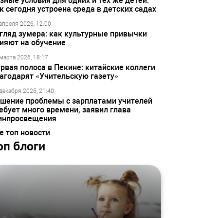
зные условия для одних и тех же детей:
к сегодня устроена среда в детских садах
апреля 2026, 12:00
гляд зумера: как культурные привычки
ияют на обучение
марта 2026, 18:17
рвая полоса в Пекине: китайские коллеги
агодарят «Учительскую газету»
декабря 2025, 21:40
шение проблемы с зарплатами учителей
ебует много времени, заявил глава
инпросвещения
е топ новости
оп блоги