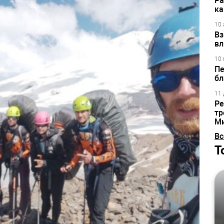
Ра
ка
10 
Вз
вл
10 
Пе
бл
11 
Ре
тр
М
Вс
Т