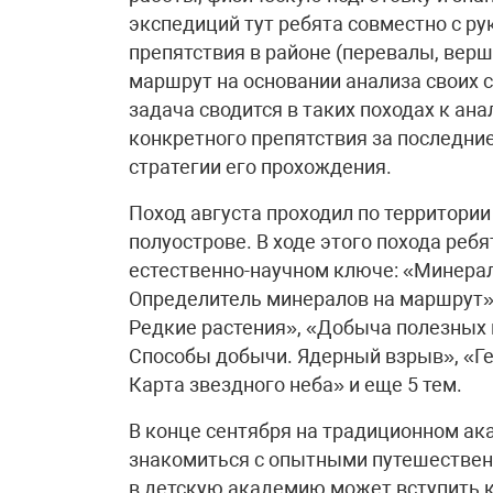
экспедиций тут ребята совместно с р
препятствия в районе (перевалы, верш
маршрут на основании анализа своих с
задача сводится в таких походах к ан
конкретного препятствия за последни
стратегии его прохождения.
Поход августа проходил по территори
полуострове. В ходе этого похода реб
естественно-научном ключе: «Минерал
Определитель минералов на маршрут»,
Редкие растения», «Добыча полезных
Способы добычи. Ядерный взрыв», «Ге
Карта звездного неба» и еще 5 тем.
В конце сентября на традиционном ак
знакомиться с опытными путешественн
в детскую академию может вступить 