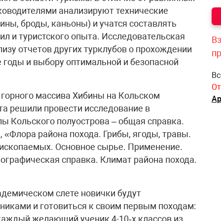
уководителями анализируют технические
ины, броды, каньоны) и учатся составлять
ил и туристского опыта. Исследовательская
Вз
ализу отчетов других турклубов о прохождении
п
е годы и выбору оптимальной и безопасной
Вс
От
и горного массива Хибины на Кольском
Ар
ята решили провести исследование в
ы Кольского полуострова – общая справка.
 «Флора района похода. Грибы, ягоды, травы.
 ископаемых. Основное сырье. Применение.
ографическая справка. Климат района похода.
адемическом слете новички будут
иками и готовиться к своим первым походам:
каждый желающий ученик 4-10‑х классов из