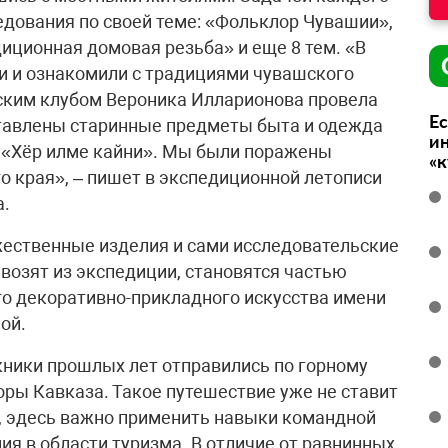
дования по своей теме: «Фольклор Чувашии»,
иционная домовая резьба» и еще 8 тем. «В
ли и ознакомили с традициями чувашского
ким клубом Вероника Илларионова провела
Ес
ставлены старинные предметы быта и одежда
ин
д «Хёр илме кайни». Мы были поражены
«
о края», – пишет в экспедиционной летописи
а.
жественные изделия и сами исследовательские
возят из экспедиции, становятся частью
о декоративно-прикладного искусства имени
ой.
ники прошлых лет отправились по горному
оры Кавказа. Такое путешествие уже не ставит
, эдесь важно применить навыки командной
ия в области туризма. В отличие от равнинных