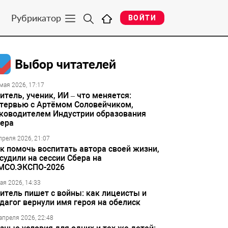
Рубрикатор
ВОЙТИ
Выбор читателей
мая 2026, 17:17
итель, ученик, ИИ – что меняется:
тервью с Артёмом Соловейчиком,
ководителем Индустрии образования
ера
преля 2026, 21:07
к помочь воспитать автора своей жизни,
судили на сессии Сбера на
МСО.ЭКСПО-2026
ая 2026, 14:33
итель пишет с войны: как лицеисты и
дагог вернули имя героя на обелиск
апреля 2026, 22:48