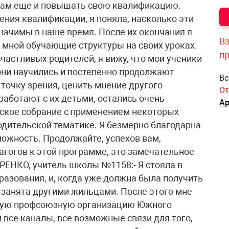
огам еще и повышать свою квалификацию.
ения квалификации, я поняла, насколько эти
начимы в наше время. После их окончания я
Вз
 мной обучающие структуры на своих уроках.
п
счастливых родителей, я вижу, что мои ученики
 они научились и постепенно продолжают
Вс
точку зрения, ценить мнение другого
От
 работают с их детьми, остались очень
Ар
ьское собрание с применением некоторых
одительской тематике. Я безмерно благодарна
ожность. Продолжайте, успехов вам,
гогов к этой программе, это замечательное
РЕНКО, учитель школы №1158:- Я стояла в
разования, и, когда уже должна была получить
е занята другими жильцами. После этого мне
ьную профсоюзную организацию Южного
и все каналы, все возможные связи для того,