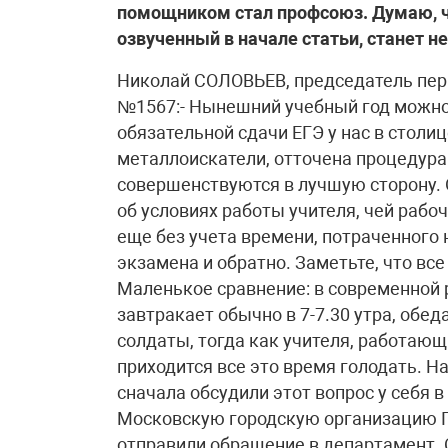
помощником стал профсоюз. Думаю, чт
озвученный в начале статьи, станет н
Николай СОЛОВЬЕВ, председатель пер
№1567:- Нынешний учебный год можно
обязательной сдачи ЕГЭ у нас в столиц
металлоискатели, отточена процедура
совершенствуются в лучшую сторону. 
об условиях работы учителя, чей рабоч
еще без учета времени, потраченного 
экзамена и обратно. Заметьте, что вс
Маленькое сравнение: в современной 
завтракает обычно в 7-7.30 утра, обед
солдаты, тогда как учителя, работаю
приходится все это время голодать. На
сначала обсудили этот вопрос у себя в
Московскую городскую организацию П
отправили обращение в департамент.