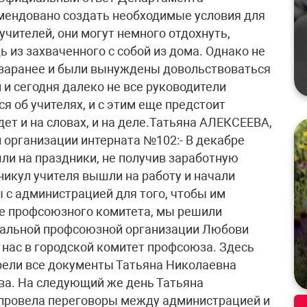
омендовано создать необходимые условия для
учителей, они могут немного отдохнуть,
ь из захваченного с собой из дома. Однако не
м заранее и были вынуждены довольствоваться
 и сегодня далеко не все руководители
я об учителях, и с этим еще предстоит
удет и на словах, и на деле.Татьяна АЛЕКСЕЕВА,
организации интерната №102:- В декабре
ли на праздники, не получив заработную
никул учителя вышли на работу и начали
ы с администрацией для того, чтобы им
ие профсоюзного комитета, мы решили
иальной профсоюзной организации Любови
 нас в городской комитет профсоюза. Здесь
рели все документы Татьяна Николаевна
ва. На следующий же день Татьяна
 провела переговоры между администрацией и