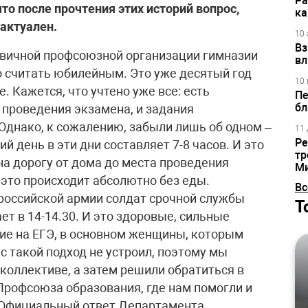
Ра
о после прочтения этих историй вопрос,
ка
еактуален.
10 
Вз
вичной профсоюзной организации гимназии
вл
 считать юбилейным. Это уже десятый год
10 
е. Кажется, что учтено уже все: есть
Пе
бл
 проведения экзамена, и задания
Однако, к сожалению, забыли лишь об одном –
11 
Ре
ий день в эти дни составляет 7-8 часов. И это
тр
на дорогу от дома до места проведения
М
е это происходит абсолютно без еды.
Вс
российской армии солдат срочной службы
Т
ает в 14-14.30. И это здоровые, сильные
щие на ЕГЭ, в основном женщины, которым
с такой подход не устроил, поэтому мы
 коллективе, а затем решили обратиться в
рофсоюза образования, где нам помогли и
 Официальный ответ Департамента