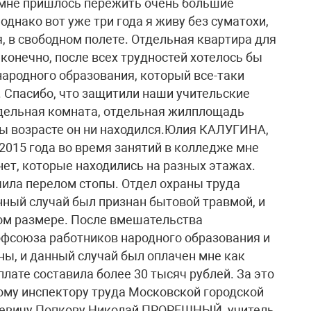
 мне пришлось пережить очень большие
однако вот уже три года я живу без суматохи,
я, в свободном полете. Отдельная квартира для
, конечно, после всех трудностей хотелось бы
ародного образования, который все-таки
. Спасибо, что защитили наши учительские
тдельная комната, отдельная жилплощадь
бы возрасте он ни находился.Юлия КАЛУГИНА,
2015 года во время занятий в колледже мне
нет, которые находились на разных этажах.
учила перелом стопы. Отдел охраны труда
ный случай был признан бытовой травмой, и
ом размере. После вмешательства
офсоюза работников народного образования и
ы, и данный случай был оплачен мне как
плате составила более 30 тысяч рублей. За это
ному инспектору труда Московской городской
еевичу Попкову.Николай ПРОРЕШНЫЙ, учитель