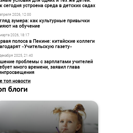
зные условия для одних и тех же детей:
к сегодня устроена среда в детских садах
апреля 2026, 12:00
гляд зумера: как культурные привычки
ияют на обучение
марта 2026, 18:17
рвая полоса в Пекине: китайские коллеги
агодарят «Учительскую газету»
декабря 2025, 21:40
шение проблемы с зарплатами учителей
ебует много времени, заявил глава
инпросвещения
е топ новости
оп блоги