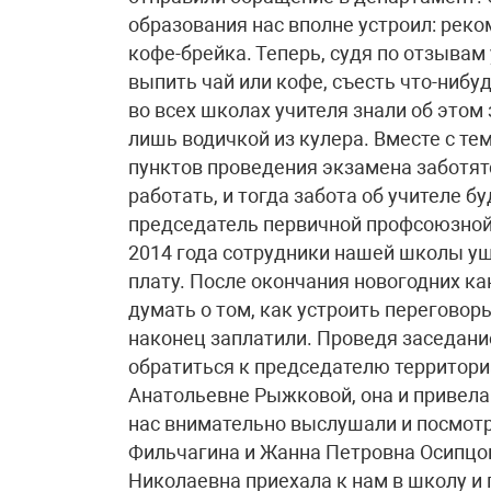
образования нас вполне устроил: рек
кофе-брейка. Теперь, судя по отзывам 
выпить чай или кофе, съесть что-нибуд
во всех школах учителя знали об это
лишь водичкой из кулера. Вместе с тем
пунктов проведения экзамена заботятс
работать, и тогда забота об учителе б
председатель первичной профсоюзной 
2014 года сотрудники нашей школы уш
плату. После окончания новогодних ка
думать о том, как устроить переговор
наконец заплатили. Проведя заседан
обратиться к председателю территор
Анатольевне Рыжковой, она и привела
нас внимательно выслушали и посмот
Фильчагина и Жанна Петровна Осипцо
Николаевна приехала к нам в школу и