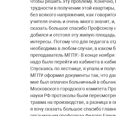
чтобы решить эту проблему. Конечно,
трудности в получении этой квартиры, 
без всякого напряжения, как говоритс
учителя очень и очень много значит, и
сказать большое спасибо Профсоюзу н
добился и отстоял эту жилую площадь
интересы. Потому что для педагога о
необходима в любом случае, в каком 
преподаватель МГПУ:- В конце ноября 
надо было перейти из кабинета в каби
Спускаясь по лестнице, я упала и пол
МГПУ оформил документы так, что дан
мне был оплачен больничный в обычн
Московского городского комитета Пр
науки РФ протоколы были пересмотрен
травма на производстве, а разница в о
я хочу сказать большое спасибо глав
организации профсоюза Федору Елис