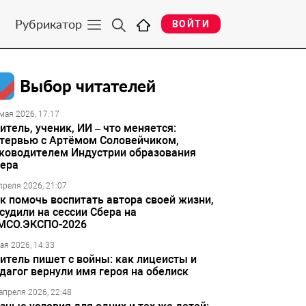
Рубрикатор
ВОЙТИ
Выбор читателей
мая 2026, 17:17
итель, ученик, ИИ – что меняется:
тервью с Артёмом Соловейчиком,
ководителем Индустрии образования
ера
преля 2026, 21:07
к помочь воспитать автора своей жизни,
судили на сессии Сбера на
МСО.ЭКСПО-2026
ая 2026, 14:33
итель пишет с войны: как лицеисты и
дагог вернули имя героя на обелиск
апреля 2026, 22:48