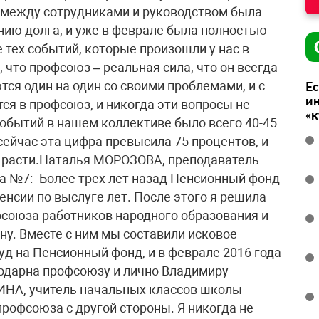
 между сотрудниками и руководством была
нию долга, и уже в феврале была полностью
 тех событий, которые произошли у нас в
 что профсоюз – реальная сила, что он всегда
тся один на один со своими проблемами, и с
Ес
ин
я в профсоюз, и никогда эти вопросы не
«
событий в нашем коллективе было всего 40-45
сейчас эта цифра превысила 75 процентов, и
т расти.Наталья МОРОЗОВА, преподаватель
а №7:- Более трех лет назад Пенсионный фонд
енсии по выслуге лет. После этого я решила
союза работников народного образования и
ну. Вместе с ним мы составили исковое
суд на Пенсионный фонд, и в феврале 2016 года
агодарна профсоюзу и лично Владимиру
НА, учитель начальных классов школы
профсоюза с другой стороны. Я никогда не