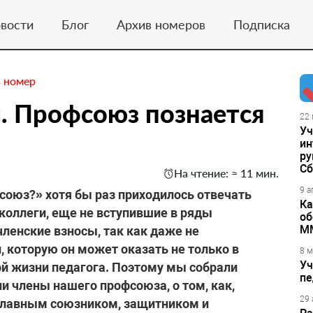
вости
Блог
Архив номеров
Подписка
 номер
. Профсоюз познается
22 
Уч
ин
ру
Сб
На чтение: ≈ 11 мин.
9 а
союз?» хотя бы раз приходилось отвечать
Ка
 коллеги, еще не вступившие в ряды
об
М
ленские взносы, так как даже не
 которую он может оказать не только в
8 м
Уч
ой жизни педагога. Поэтому мы собрали
пе
и члены нашего профсоюза, о том, как,
29 
 главным союзником, защитником и