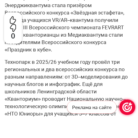
Энерджиквантума стала призёром
Всероссийского конкурса «Звёздная эстафета»,
команда учащихся VR/AR–квантума получили
бронзу III Всероссийского чемпионата FEVRART
2026, а кванторианцы из Медиаквантума стали
0
победителями Всероссийского конкурса
«Праздник в кубе».
Технопарк в 2025/26 учебном году провёл три
региональных и два всероссийских конкурса по
разным направлениям: от 3D–моделирования до
научных блогов и инфографик. Ещё для
школьников Ленинградской области
«Кванториум» проводит Национальную научно–
технологическую олимпиаду. В финал IX сезона
Реклама на сайте
«НТО Юниоры» для учащихся 5–7 классов от
региона прошли 15 человек, а финалистами НТО
среди 8–11 классов стали 7 представителей
Ленобласти, двое из них признаны призёрами и