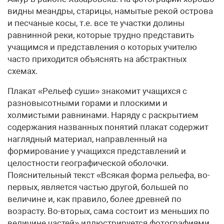
видны меандры, старицы, намытые рекой острова
и песчаные косы, т.е. все те участки долины
равнинной реки, которые трудно представить
учащимся и представления о которых учителю
часто приходится объяснять на абстрактных
схемах.
Плакат «Рельеф суши» знакомит учащихся с
разновысотными горами и плоскими и
холмистыми равнинами. Наряду с раскрытием
содержания названных понятий плакат содержит
наглядный материал, направленный на
формирование у учащихся представлений и
целостности географической оболочки.
Пояснительный текст «Всякая форма рельефа, во-
первых, является частью другой, большей по
величине и, как правило, более древней по
возрасту. Во-вторых, сама состоит из меньших по
величине частей» иллюстрируется фотографиями