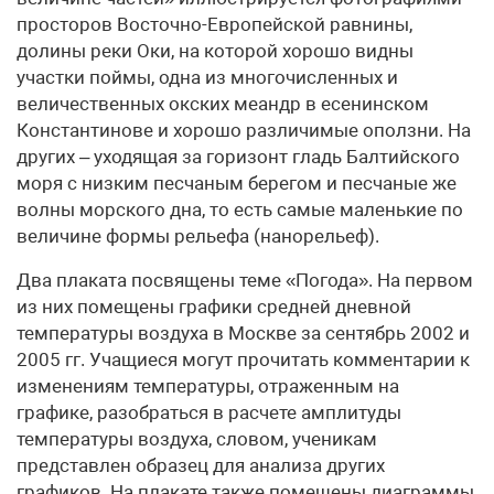
просторов Восточно-Европейской равнины,
долины реки Оки, на которой хорошо видны
участки поймы, одна из многочисленных и
величественных окских меандр в есенинском
Константинове и хорошо различимые оползни. На
других – уходящая за горизонт гладь Балтийского
моря с низким песчаным берегом и песчаные же
волны морского дна, то есть самые маленькие по
величине формы рельефа (нанорельеф).
Два плаката посвящены теме «Погода». На первом
из них помещены графики средней дневной
температуры воздуха в Москве за сентябрь 2002 и
2005 гг. Учащиеся могут прочитать комментарии к
изменениям температуры, отраженным на
графике, разобраться в расчете амплитуды
температуры воздуха, словом, ученикам
представлен образец для анализа других
графиков. На плакате также помещены диаграммы