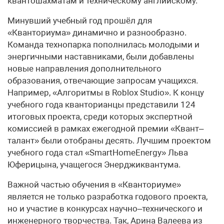
квантошахматам и техническому английскому.
Минувший учебный год прошёл для
«Кванториума» динамично и разнообразно.
Команда технопарка пополнилась молодыми и
энергичными наставниками, были добавлены
новые направления дополнительного
образования, отвечающие запросам учащихся.
Например, «Алгоритмы в Roblox Studio». К концу
учебного года кванторианцы представили 124
итоговых проекта, среди которых экспертной
комиссией в рамках ежегодной премии «Квант–
талант» были отобраны десять. Лучшим проектом
учебного года стал «SmartHomeEnergy» Льва
Юферицына, учащегося Энерджиквантума.
Важной частью обучения в «Кванториуме»
является не только разработка годового проекта,
но и участие в конкурсах научно–технического и
инженерного творчества. Так, Арина Валеева из