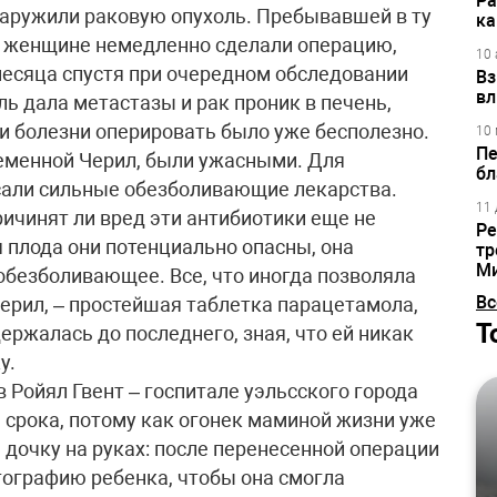
Ра
бнаружили раковую опухоль. Пребывавшей в ту
ка
и женщине немедленно сделали операцию,
10 
месяца спустя при очередном обследовании
Вз
вл
ль дала метастазы и рак проник в печень,
ии болезни оперировать было уже бесполезно.
10 
Пе
еменной Черил, были ужасными. Для
бл
сали сильные обезболивающие лекарства.
11 
ичинят ли вред эти антибиотики еще не
Ре
я плода они потенциально опасны, она
тр
М
обезболивающее. Все, что иногда позволяла
Вс
ерил, – простейшая таблетка парацетамола,
Т
ержалась до последнего, зная, что ей никак
у.
 Ройял Гвент – госпитале уэльсского города
срока, потому как огонек маминой жизни уже
 дочку на руках: после перенесенной операции
отографию ребенка, чтобы она смогла