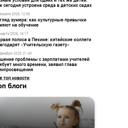
зные условия для одних и тех же детей:
к сегодня устроена среда в детских садах
апреля 2026, 12:00
гляд зумера: как культурные привычки
ияют на обучение
марта 2026, 18:17
рвая полоса в Пекине: китайские коллеги
агодарят «Учительскую газету»
декабря 2025, 21:40
шение проблемы с зарплатами учителей
ебует много времени, заявил глава
инпросвещения
е топ новости
оп блоги