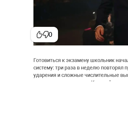
0
Готовиться к экзамену школьник нача
систему: три раза в неделю повторял 
ударения и сложные числительные вып
запоминать визуально. Каждый день ре
задания с ошибками прорабатывал отд
два-три сочинения, чтобы научиться 
Отдельно он благодарит свою учитель
которая подбирала для него сложные з
классного руководителя Елену Нагума
направление в подготовке.