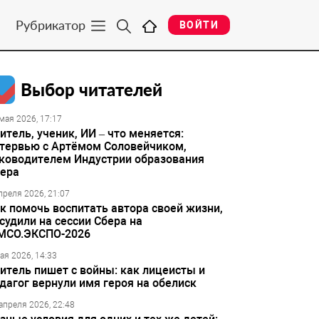
Рубрикатор
ВОЙТИ
Выбор читателей
мая 2026, 17:17
итель, ученик, ИИ – что меняется:
тервью с Артёмом Соловейчиком,
ководителем Индустрии образования
ера
преля 2026, 21:07
к помочь воспитать автора своей жизни,
судили на сессии Сбера на
МСО.ЭКСПО-2026
ая 2026, 14:33
итель пишет с войны: как лицеисты и
дагог вернули имя героя на обелиск
апреля 2026, 22:48