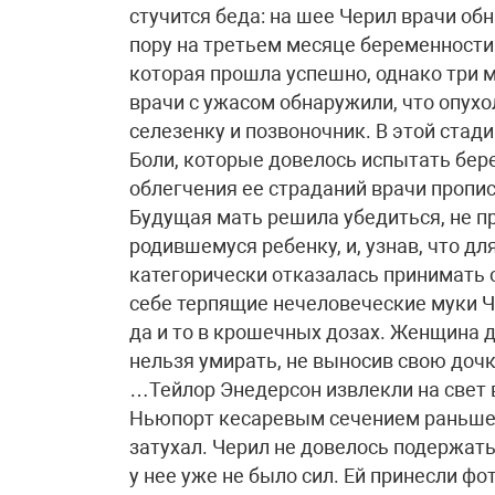
стучится беда: на шее Черил врачи о
пору на третьем месяце беременност
которая прошла успешно, однако три 
врачи с ужасом обнаружили, что опухо
селезенку и позвоночник. В этой стад
Боли, которые довелось испытать бер
облегчения ее страданий врачи пропи
Будущая мать решила убедиться, не пр
родившемуся ребенку, и, узнав, что дл
категорически отказалась принимать 
себе терпящие нечеловеческие муки Ч
да и то в крошечных дозах. Женщина д
нельзя умирать, не выносив свою дочк
…Тейлор Энедерсон извлекли на свет в
Ньюпорт кесаревым сечением раньше 
затухал. Черил не довелось подержать
у нее уже не было сил. Ей принесли ф