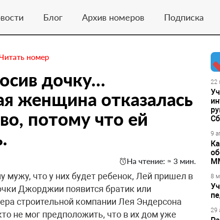
вости
Блог
Архив номеров
Подписка
Читать номер
носив дочку…
22 
Уч
ая женщина отказалась
ин
ру
во, потому что ей
Сб
.
9 а
Ка
об
На чтение: ≈ 3 мин.
М
 мужу, что у них будет ребенок, Лей пришел в
8 м
Уч
дочки Джорджии появится братик или
пе
жера строительной компании Лея Эндерсона
29 
кто не мог предположить, что в их дом уже