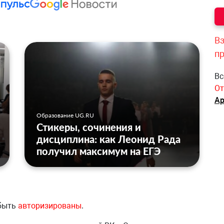
Вз
п
Вс
От
Ар
Образование UG.RU
Стикеры, сочинения и
дисциплина: как Леонид Рада
получил максимум на ЕГЭ
 быть
авторизированы
.