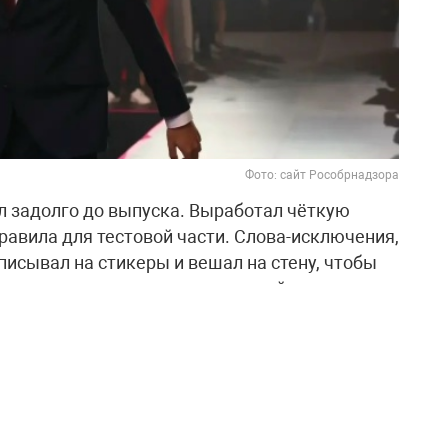
Фото: сайт Рособрнадзора
л задолго до выпуска. Выработал чёткую
правила для тестовой части. Слова-исключения,
исывал на стикеры и вешал на стену, чтобы
шал по пять вариантов тестовой части, а
ельно. Кроме того, каждую неделю писал по
быстро и чётко формулировать мысли.
ницу по русскому языку Наталью Семёнову,
адания и проверяла сочинения, а также
нову, которая помогла выбрать верное