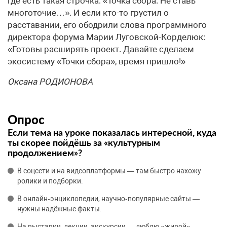
где есть такая строчка: «Точка сбора. Не ставь
многоточие…». И если кто-то грустил о
расставании, его ободрили слова программного
директора форума Марии Луговской-Корделюк:
«Готовы расширять проект. Давайте сделаем
экосистему «Точки сбора», время пришло!»
Оксана РОДИОНОВА
Опрос
Если тема на уроке показалась интересной, куда
ты скорее пойдёшь за «культурным
продолжением»?
В соцсети и на видеоплатформы — там быстро нахожу
ролики и подборки.
В онлайн‑энциклопедии, научно‑популярные сайты —
нужны надёжные факты.
На выставки, лекции, экскурсии — люблю «живой»