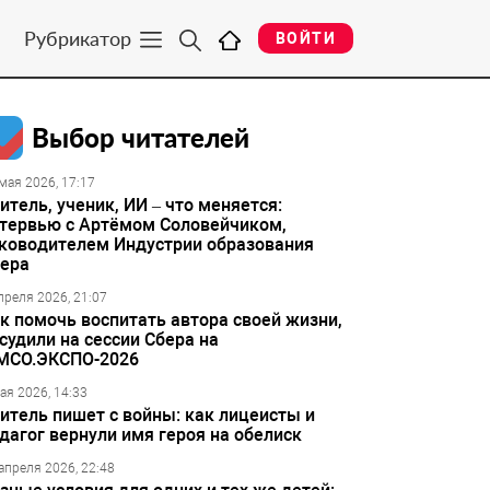
Рубрикатор
ВОЙТИ
Выбор читателей
мая 2026, 17:17
итель, ученик, ИИ – что меняется:
тервью с Артёмом Соловейчиком,
ководителем Индустрии образования
ера
преля 2026, 21:07
к помочь воспитать автора своей жизни,
судили на сессии Сбера на
МСО.ЭКСПО-2026
ая 2026, 14:33
итель пишет с войны: как лицеисты и
дагог вернули имя героя на обелиск
апреля 2026, 22:48