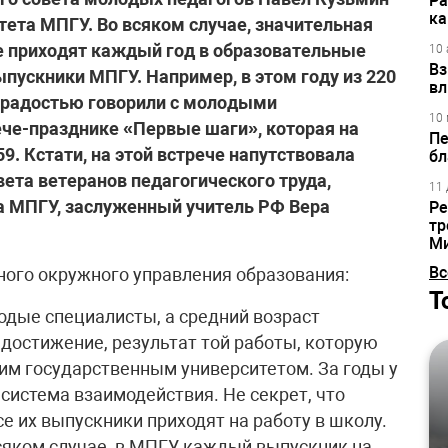
Ра
ка
ета МПГУ. Во всяком случае, значительная
е приходят каждый год в образовательные
10 
Вз
ыпускники МПГУ. Например, в этом году из 220
вл
с радостью говорили с молодыми
10 
че-празднике «Первые шаги», которая на
Пе
. Кстати, на этой встрече напутствовала
бл
ета ветеранов педагогического труда,
11 
а МПГУ, заслуженный учитель РФ Вера
Ре
тр
М
Вс
ого окружного управления образования:
Т
лодые специалисты, а средний возраст
е достижение, результат той работы, которую
им государственным университетом. За годы у
система взаимодействия. Не секрет, что
се их выпускники приходят на работу в школу.
всяком случае, в МПГУ каждый выпускник на