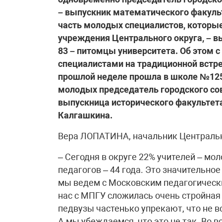
– выпускник математического факульт
часть молодых специалистов, которы
учреждения Центрального округа, – в
83 – питомцы университета. Об этом 
специалистами на традиционной встре
прошлой неделе прошла в школе №1259
молодых председатель городского сов
выпускница исторического факультет
Калгашкина.
Вера ЛОПАТИНА, начальник Центральн
– Сегодня в округе 22% учителей – мо
педагогов – 44 года. Это значительно
мы ведем с Московским педагогическ
нас с МПГУ сложилась очень стройная 
педвузы частенько упрекают, что не в
А мы убеждаемся, что это не так. Во 