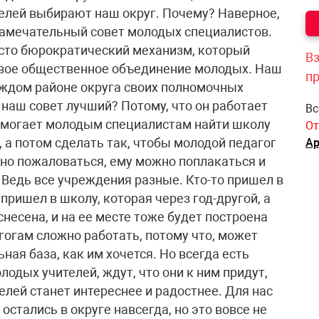
елей выбирают наш округ. Почему? Наверное,
 замечательный совет молодых специалистов.
осто бюрократический механизм, который
Вз
ивое общественное объединение молодых. Наш
п
каждом районе округа своих полномочных
 наш совет лучший? Потому, что он работает
Вс
помогает молодым специалистам найти школу
От
, а потом сделать так, чтобы молодой педагог
Ар
жно пожаловаться, ему можно поплакаться и
 Ведь все учреждения разные. Кто-то пришел в
пришел в школу, которая через год-другой, а
снесена, и на ее месте тоже будет построена
огам сложно работать, потому что, может
ная база, как им хочется. Но всегда есть
одых учителей, ждут, что они к ним придут,
елей станет интереснее и радостнее. Для нас
стались в округе навсегда, но это вовсе не