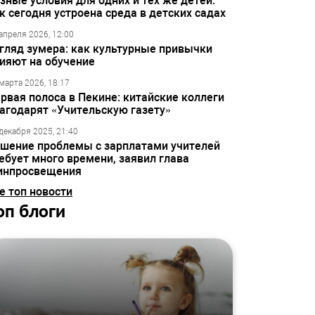
зные условия для одних и тех же детей:
к сегодня устроена среда в детских садах
апреля 2026, 12:00
гляд зумера: как культурные привычки
ияют на обучение
марта 2026, 18:17
рвая полоса в Пекине: китайские коллеги
агодарят «Учительскую газету»
декабря 2025, 21:40
шение проблемы с зарплатами учителей
ебует много времени, заявил глава
инпросвещения
е топ новости
оп блоги