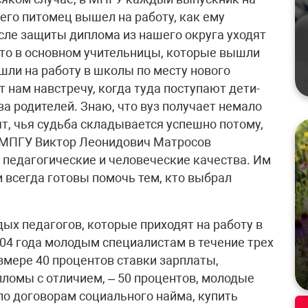
 его питомец вышел на работу, как ему
осле защиты диплома из нашего округа уходят
это в основном учительницы, которые вышли
шли на работу в школы по месту нового
т нам навстречу, когда туда поступают дети-
а родителей. Знаю, что вуз получает немало
т, чья судьба складывается успешно потому,
р МПГУ Виктор Леонидович Матросов
педагогические и человеческие качества. Им
ни всегда готовы помочь тем, кто выбрал
х педагогов, которые приходят на работу в
004 года молодым специалистам в течение трех
змере 40 процентов ставки зарплаты,
омы с отличием, – 50 процентов, молодые
по договорам социального найма, купить