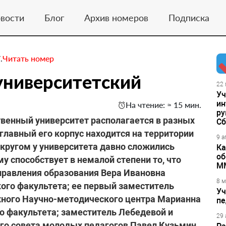
вости
Блог
Архив номеров
Подписка
.
Читать номер
 университетский
22 
Уч
ин
На чтение: ≈ 15 мин.
ру
венный университет располагается в разных
Сб
главный его корпус находится на территории
9 а
округом у университета давно сложились
Ка
об
у способствует в немалой степени то, что
М
правления образования Вера Ивановна
8 м
ого факультета; ее первый заместитель
Уч
ного Научно-методического центра Марианна
пе
о факультета; заместитель Лебедевой и
29 
го совета молодых педагогов Павел Кузьмин