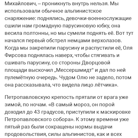
Михайлович, – проникнуть внутрь нельзя. Мы
использовали обычное альпинистское
снаряжение: поднялись, девочки-военнослужащие
сшили нам громадную парусиновую юбку, она
весила полтонны, но мы сумели поднять её. Вот тут
начался первый обстрел немцами верхолазов.
Когда мы закрепили парусину и распустили её, Оля
Фирсова поднялась наверх, чтобы стягивать и
сшивать парусину, со стороны Дворцовой
площади выскочил „Мессершмидт“ и дал по ней
пулемётную очередь. Чудом Олю не задело, потом
она рассказывала, что видела лицо лётчика».
Петропавловскую крепость прятали от врага уже
зимой, по ночам. «В самый мороз, он порой
доходил до 43 градусов, приступили к маскировке
Петропавловского собора». К этому времени уже
пятый раз были сокращены нормы выдачи
продовольствия, силы альпинистов, как и всех