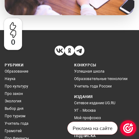
0
РУБРИКИ
КОНКУРСЫ
Образование
Успешная школа
Наука
Образовательные технологии
Про культуру
Учитель года России
Про закон
ИЗДАНИЯ
Экология
Сетевое издание UG.RU
Выбор дня
УГ – Москва
Про туризм
Мой профсоюз
Учитель года
Архив номеров
Реклама на сайте
Грамотей
ПОДПИСКА
Про финансы