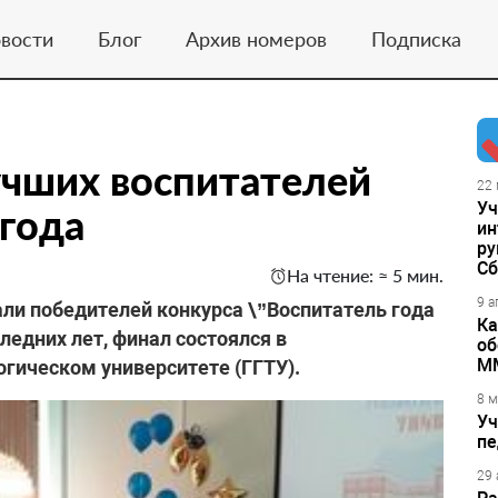
вости
Блог
Архив номеров
Подписка
учших воспитателей
22 
Уч
года
ин
ру
Сб
На чтение: ≈ 5 мин.
9 а
ли победителей конкурса \”Воспитатель года
Ка
ледних лет, финал состоялся в
об
М
гическом университете (ГГТУ).
8 м
Уч
пе
29 