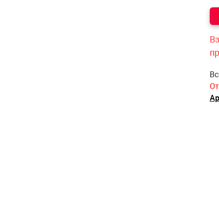
Вз
п
Вс
От
Ар