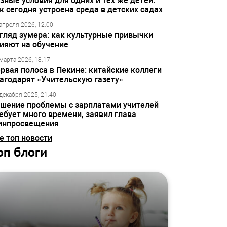
зные условия для одних и тех же детей:
к сегодня устроена среда в детских садах
апреля 2026, 12:00
гляд зумера: как культурные привычки
ияют на обучение
марта 2026, 18:17
рвая полоса в Пекине: китайские коллеги
агодарят «Учительскую газету»
декабря 2025, 21:40
шение проблемы с зарплатами учителей
ебует много времени, заявил глава
инпросвещения
е топ новости
оп блоги