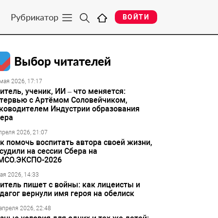
Рубрикатор
ВОЙТИ
Выбор читателей
мая 2026, 17:17
итель, ученик, ИИ – что меняется:
тервью с Артёмом Соловейчиком,
ководителем Индустрии образования
ера
преля 2026, 21:07
к помочь воспитать автора своей жизни,
судили на сессии Сбера на
МСО.ЭКСПО-2026
ая 2026, 14:33
итель пишет с войны: как лицеисты и
дагог вернули имя героя на обелиск
апреля 2026, 22:48