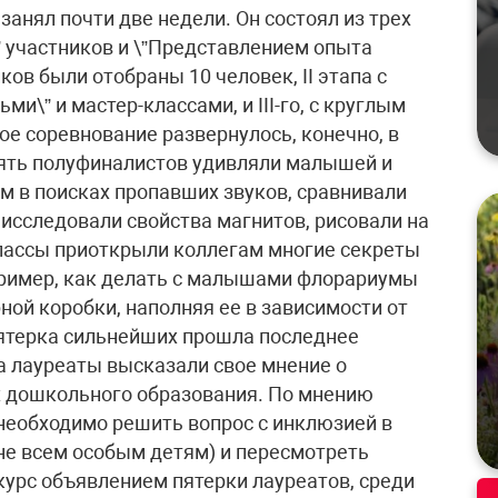
занял почти две недели. Он состоял из трех
\” участников и \”Представлением опыта
ков были отобраны 10 человек, II этапа с
и\” и мастер-классами, и III-го, с круглым
ое соревнование развернулось, конечно, в
сять полуфиналистов удивляли малышей и
 в поисках пропавших звуков, сравнивали
 исследовали свойства магнитов, рисовали на
лассы приоткрыли коллегам многие секреты
ример, как делать с малышами флорариумы
ной коробки, наполняя ее в зависимости от
пятерка сильнейших прошла последнее
а лауреаты высказали свое мнение о
х дошкольного образования. По мнению
необходимо решить вопрос с инклюзией в
 не всем особым детям) и пересмотреть
урс объявлением пятерки лауреатов, среди