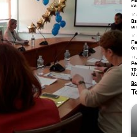
Ра
ка
10 
Вз
вл
10 
Пе
бл
11 
Ре
тр
М
Вс
Т