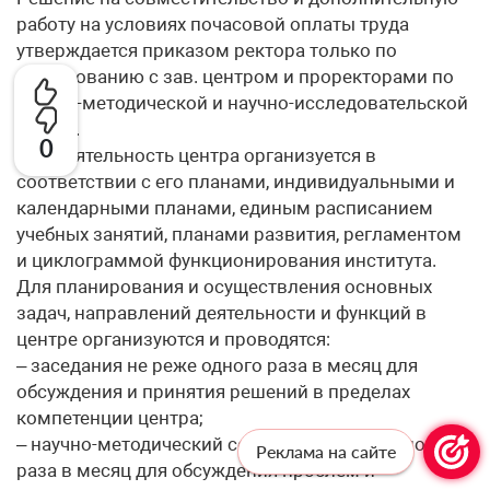
работу на условиях почасовой оплаты труда
утверждается приказом ректора только по
согласованию с зав. центром и проректорами по
учебно-методической и научно-исследовательской
работе.
0
3.6. Деятельность центра организуется в
соответствии с его планами, индивидуальными и
календарными планами, единым расписанием
учебных занятий, планами развития, регламентом
и циклограммой функционирования института.
Для планирования и осуществления основных
задач, направлений деятельности и функций в
центре организуются и проводятся:
– заседания не реже одного раза в месяц для
обсуждения и принятия решений в пределах
компетенции центра;
– научно-методический семинар не реже одного
Реклама на сайте
раза в месяц для обсуждения проблем и