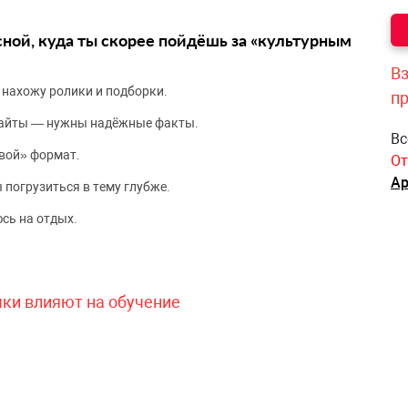
сной, куда ты скорее пойдёшь за «культурным
Вз
 нахожу ролики и подборки.
п
сайты — нужны надёжные факты.
Вс
вой» формат.
От
Ар
 погрузиться в тему глубже.
сь на отдых.
чки влияют на обучение