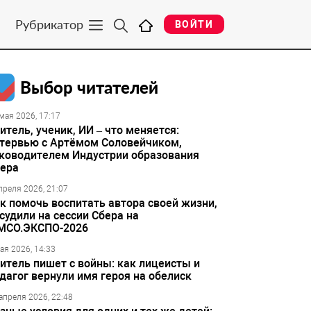
Рубрикатор
ВОЙТИ
Выбор читателей
мая 2026, 17:17
итель, ученик, ИИ – что меняется:
тервью с Артёмом Соловейчиком,
ководителем Индустрии образования
ера
преля 2026, 21:07
к помочь воспитать автора своей жизни,
судили на сессии Сбера на
МСО.ЭКСПО-2026
ая 2026, 14:33
итель пишет с войны: как лицеисты и
дагог вернули имя героя на обелиск
апреля 2026, 22:48