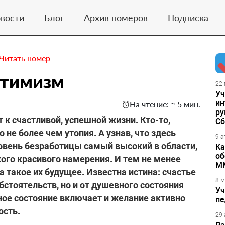
вости
Блог
Архив номеров
Подписка
Читать номер
птимизм
22 
Уч
ин
На чтение: ≈ 5 мин.
ру
 к счастливой, успешной жизни. Кто-то,
Сб
о не более чем утопия. А узнав, что здесь
9 а
ровень безработицы самый высокий в области,
Ка
об
кого красивого намерения. И тем не менее
М
 такое их будущее. Известна истина: счастье
8 м
бстоятельств, но и от душевного состояния
Уч
ное состояние включает и желание активно
пе
ость.
29 