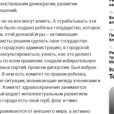
Ра
шенствовании демократии, развитии
ка
ношений.
10 
Вз
а не на все могут влиять. А отрабатывать эти
вл
ю было создано ребячье государство, которое
10 
ь этой деловой игры – активизация
Пе
бл
зисты решили сделать свое государство
 городскую администрацию, в городской
11 
Ре
онсультироваться, узнать, как это делают
тр
 по всем правилам: создали избирательную
М
ных партий, провели дискуссии. Был избран
Вс
 В нем есть комитет по правам ребенка,
Т
е ситуации, возникающие между учениками и
и. Комитет здравоохранения занимается
рый ведает интеллектуальным развитием
 города есть свой герб, флаг и гимн.
ораживаются от внешнего мира. а активно