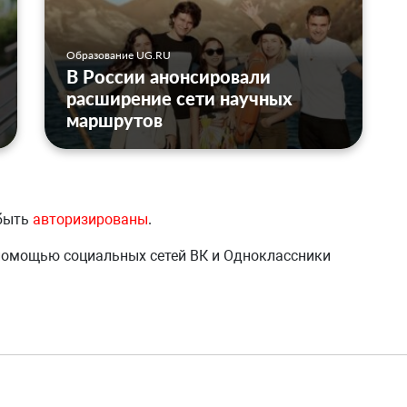
Образование UG.RU
В России анонсировали
расширение сети научных
маршрутов
 быть
авторизированы
.
 помощью социальных сетей ВК и Одноклассники