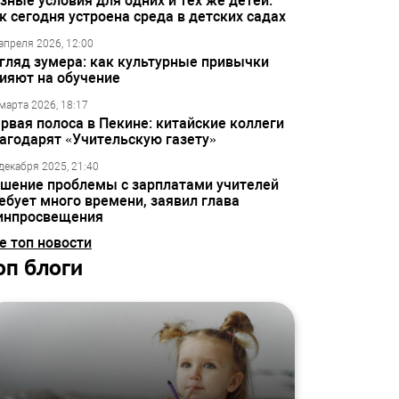
зные условия для одних и тех же детей:
к сегодня устроена среда в детских садах
апреля 2026, 12:00
гляд зумера: как культурные привычки
ияют на обучение
марта 2026, 18:17
рвая полоса в Пекине: китайские коллеги
агодарят «Учительскую газету»
декабря 2025, 21:40
шение проблемы с зарплатами учителей
ебует много времени, заявил глава
инпросвещения
е топ новости
оп блоги