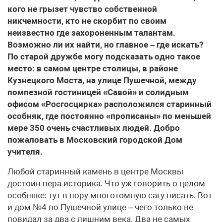
кого не грызет чувство собственной
никчемности, кто не скорбит по своим
неизвестно где захороненным талантам.
Возможно ли их найти, но главное – где искать?
По старой дружбе могу подсказать одно такое
место: в самом центре столицы, в районе
Кузнецкого Моста, на улице Пушечной, между
помпезной гостиницей «Савой» и солидным
офисом «Росгосцирка» расположился старинный
особняк, где постоянно «прописаны» по меньшей
мере 350 очень счастливых людей. Добро
пожаловать в Московский городской Дом
учителя.
Любой старинный камень в центре Москвы
достоин пера историка. Что уж говорить о целом
особняке: тут в пору многотомную сагу писать. Вот
и дом №4 по Пушечной улице – чего только не
повидал за два с лишним века. Два не самых