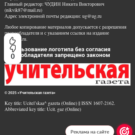
Главный редактор: ЧУДИН Никита Викторович
(nikvik87@mail.ru)
Адрес электронной почты редакции: ug@ug.ru
Любое копирование материалов допускается с разрешения
правообладателя и с указанием ссылки на издание
www.ug.ru.
Использование логотипа без согласия
правообладателя запрещено законом
0
© 2025 «Учительская газета»
Key title: Ucitel’skaa^ gazeta (Online) || ISSN 1607-2162.
Abbreviated key title: Ucit. gaz (Online)
Реклама на сайте