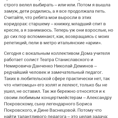
строго велел выбирать – или-или. Потом я вышла
замуж, дети родились, а я все продолжала петь.
Считайте, что ребята мои выросли в этих
коридорах: старшему – книжку, младший спит в
кресле, а я занимаюсь. Теперь уж они взрослые, но
до сих пор вспоминают, как, возвращаясь с моих
репетиций, пели в метро итальянские «арии».
Сегодня с вокальным коллективом Дома учителя
работает солист Театра Станиславского и
Немировича-Данченко Николай Деминов –
редчайший человек и замечательный педагог.
Таких в любительской сфере практически нет, так
что «питомцы» его холят и лелеют, только бы не
ушел, не оставил. Так же бережно относятся и к
своим любимым концертмейстерам – Александру
Покровскому, сыну легендарного Бориса
Покровского, и Дине Васнецовой. Потому что
найти талантливого педагога – это целая задача: